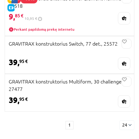
27518
E-KAINA
9,
85 €
10,95 €
Perkant papildomą prekę internetu
GRAVITRAX konstruktorius Switch, 77 det., 25572
39,
95 €
GRAVITRAX konstruktorius Multiform, 30 challenges,
27477
39,
95 €
1
24