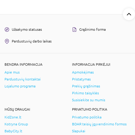
Užsakymo statusas
Grąžinimo forma
Parduotuvių darbo laikas
BENDRA INFORMACIJA
INFORMACIJA PIRKĖJUI
Apie mus
Apmokėjimas
Parduotuvių kontaktai
Pristatymas
Lojalumo programa
Prekių grąžinimas
Pirkimo taisyklės
Susisiekite su mumis
MŪSŲ DRAUGAI
PRIVATUMO POLITIKA
KidZone.lt
Privatumo politika
Kotryna Group
BDAR teisių įgyvendinimo formos
BabyCity.lt
Slapukai