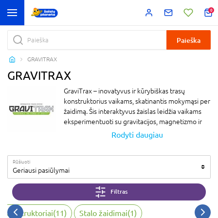
0
Paieška
GRAVITRAX
GRAVITRAX
GraviTrax – inovatyvus ir kūrybiškas trasų
konstruktorius vaikams, skatinantis mokymąsi per
žaidimą. Šis interaktyvus žaislas leidžia vaikams
eksperimentuoti su gravitacijos, magnetizmo ir
kinetikos dėsniais, kuriant įspūdingas trasas su
Rodyti daugiau
rutuliukais. GraviTrax yra puikus pasirinkimas
smalsiems vaikams, kurie mėgsta technologijas ir
Rūšiuoti
loginius iššūkius. Tai aukštos kokybės
Geriausi pasiūlymai
konstruktorius, kuris lavina kūrybiškumą, loginį
mąstymą ir problemų sprendimo įgūdžius.
Filtras
Zaisluplaneta.lt siūlo platų GraviTrax asortimentą
– nuo pagrindinių rinkinių iki papildomų dalių, kad
r konstruktoriai
(
11
)
Stalo žaidimai
(
1
)
vaikai galėtų kurti dar sudėtingesnes ir