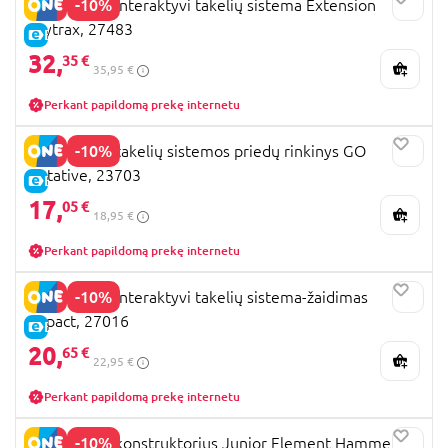
-10%
GRAVITRAX interaktyvi takelių sistema Extension
Skytrax, 27483
E-KAINA
32,
35 €
35,95 €
Perkant papildomą prekę internetu
-10%
GRAVITRAX takelių sistemos priedų rinkinys GO
Rotative, 23703
E-KAINA
17,
05 €
18,95 €
Perkant papildomą prekę internetu
-10%
GRAVITRAX interaktyvi takelių sistema-žaidimas
Impact, 27016
E-KAINA
20,
65 €
22,95 €
Perkant papildomą prekę internetu
-10%
GRAVITRAX konstruktorius Junior Element Hammer,