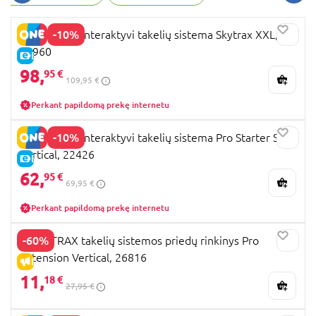
įdomesnes trasas.
-10%
GRAVITRAX interaktyvi takelių sistema Skytrax XXL,
25960
E-KAINA
98,
95 €
109,95 €
Perkant papildomą prekę internetu
-10%
GRAVITRAX interaktyvi takelių sistema Pro Starter Set
Vertical, 22426
E-KAINA
62,
95 €
69,95 €
Perkant papildomą prekę internetu
-60%
GRAVITRAX takelių sistemos priedų rinkinys Pro
Extension Vertical, 26816
IŠPARDAVIMAS
11,
18 €
27,95 €