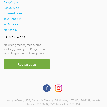
BabyCity.lv
BabyCity.ee
Jukukeskus.ee
ToysPlanet.lv
KidZone.ee
KidZone.lv
NAUJIENLAIŠKIS
Kiekvieną mėnesį mes turime
ypatingų pasiūlymų! Prisijunk prie
mūsų ir apie juos sužinok pirmas!
Registruotis
Kotryna Group, UAB
, Dariaus ir Girėno g. 34, Vilnius, LIETUVA, LT-02189, Įmonės
kodas: 121673734, PVM kodas: LT216737314