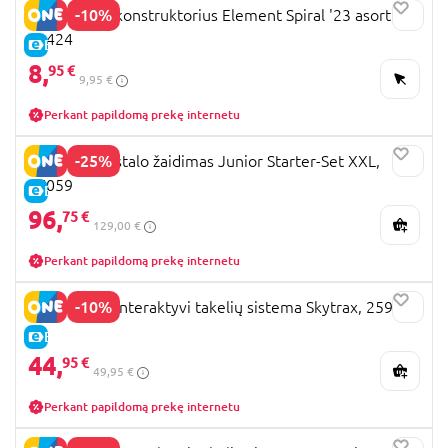
-10%
GRAVITRAX konstruktorius Element Spiral '23 asort.,
22424
E-KAINA
8,
95 €
9,95 €
Perkant papildomą prekę internetu
-25%
GRAVITRAX stalo žaidimas Junior Starter-Set XXL,
27059
E-KAINA
96,
75 €
129,00 €
Perkant papildomą prekę internetu
-10%
GRAVITRAX interaktyvi takelių sistema Skytrax, 25959
E-KAINA
44,
95 €
49,95 €
Perkant papildomą prekę internetu