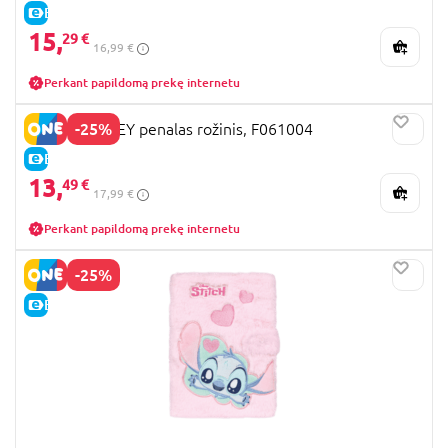
E-KAINA
15,
29 €
16,99 €
Perkant papildomą prekę internetu
-25%
STITCH DISNEY penalas rožinis, F061004
E-KAINA
13,
49 €
17,99 €
Perkant papildomą prekę internetu
-25%
E-KAINA