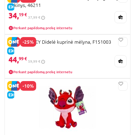
rinkinys, 46211
E-KAINA
34,
19 €
37,99 €
Perkant papildomą prekę internetu
-25%
STITCH DISNEY Didelė kuprinė mėlyna, F151003
E-KAINA
44,
99 €
59,99 €
Perkant papildomą prekę internetu
-10%
E-KAINA