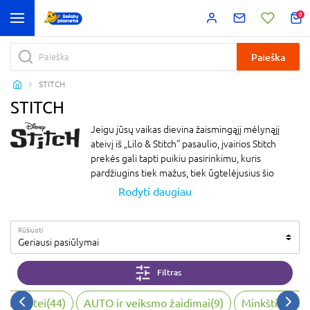
0
Paieška
STITCH
STITCH
Jeigu jūsų vaikas dievina žaismingąjį mėlynąjį
ateivį iš „Lilo & Stitch“ pasaulio, įvairios Stitch
prekės gali tapti puikiu pasirinkimu, kuris
pardžiugins tiek mažus, tiek ūgtelėjusius šio
personažo gerbėjus. Stitch žinomas dėl savo
Rodyti daugiau
mielos išvaizdos, išskirtinio charakterio ir
nuolatinių nuotykių, todėl su juo susijusios žaislų
Rūšiuoti
prekės ypač greitai įsilieja kasdienius vaikų
Geriausi pasiūlymai
žaidimus.
Niekas taip nepradžiugina mažųjų kaip nauji Stitch
Filtras
žaislai – nuo veikėjo figūrėlių iki teminių žaidimų
rinkinių. Jie skatina kūrybiškumą, lavina smulkiąją
 vaizduotei
(
44
)
AUTO ir veiksmo žaidimai
(
9
)
Minkštieji žais
motoriką ir suteikia daug įkvėpimo žaidimams