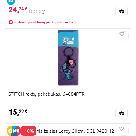
E-KAINA
24,
74 €
32,99 €
Perkant papildomą prekę internetu
STITCH raktų pakabukas, 64884PTR
15,
99 €
-10%
STITCH Pliušinis žaislas Leroy 20cm, DCL-9420-12