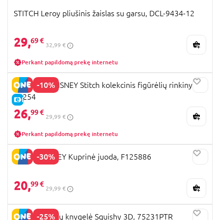
STITCH Leroy pliušinis žaislas su garsu, DCL-9434-12
29,
69 €
32,99 €
Perkant papildomą prekę internetu
-10%
JUST PLAY DISNEY Stitch kolekcinis figūrėlių rinkinys,
46254
E-KAINA
26,
99 €
29,99 €
Perkant papildomą prekę internetu
-30%
STITCH DISNEY Kuprinė juoda, F125886
20,
99 €
29,99 €
-25%
STITCH užrašų knygelė Squishy 3D, 75231PTR