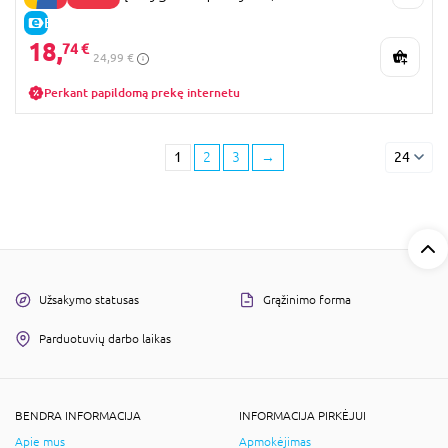
E-KAINA
18,
74 €
24,99 €
Perkant papildomą prekę internetu
1
2
3
→
24
Užsakymo statusas
Grąžinimo forma
Parduotuvių darbo laikas
BENDRA INFORMACIJA
INFORMACIJA PIRKĖJUI
Apie mus
Apmokėjimas