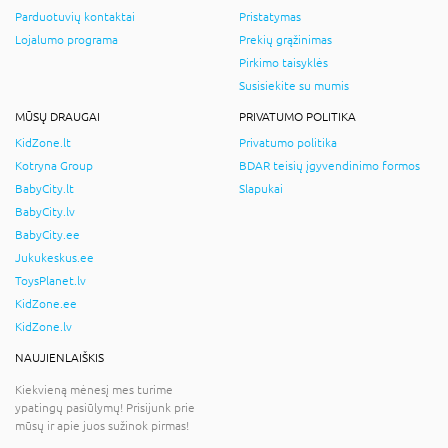
Parduotuvių kontaktai
Pristatymas
Lojalumo programa
Prekių grąžinimas
Pirkimo taisyklės
Susisiekite su mumis
MŪSŲ DRAUGAI
PRIVATUMO POLITIKA
KidZone.lt
Privatumo politika
Kotryna Group
BDAR teisių įgyvendinimo formos
BabyCity.lt
Slapukai
BabyCity.lv
BabyCity.ee
Jukukeskus.ee
ToysPlanet.lv
KidZone.ee
KidZone.lv
NAUJIENLAIŠKIS
Kiekvieną mėnesį mes turime
ypatingų pasiūlymų! Prisijunk prie
mūsų ir apie juos sužinok pirmas!