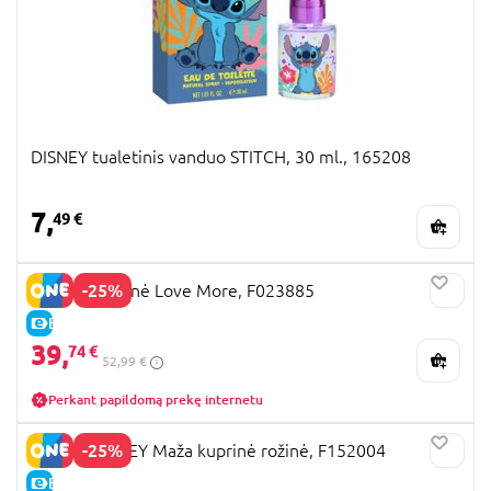
DISNEY tualetinis vanduo STITCH, 30 ml., 165208
7,
49 €
-25%
STITCH kuprinė Love More, F023885
E-KAINA
39,
74 €
52,99 €
Perkant papildomą prekę internetu
-25%
STITCH DISNEY Maža kuprinė rožinė, F152004
E-KAINA