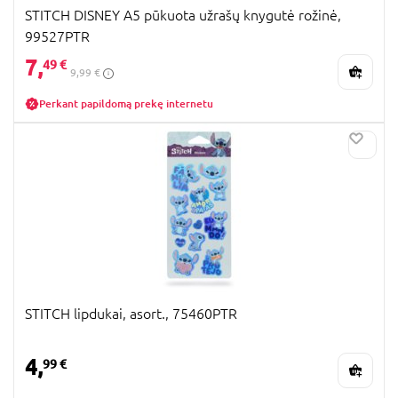
STITCH DISNEY A5 pūkuota užrašų knygutė rožinė,
99527PTR
7,
49 €
9,99 €
Perkant papildomą prekę internetu
STITCH lipdukai, asort., 75460PTR
4,
99 €