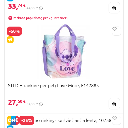
33,
74 €
44,99 €
Perkant papildomą prekę internetu
-50%
IŠPARDAVIMAS
STITCH rankinė per petį Love More, F142885
27,
50 €
54,99 €
-25%
STITCH piešimo rinkinys su šviečiančia lenta, 107582