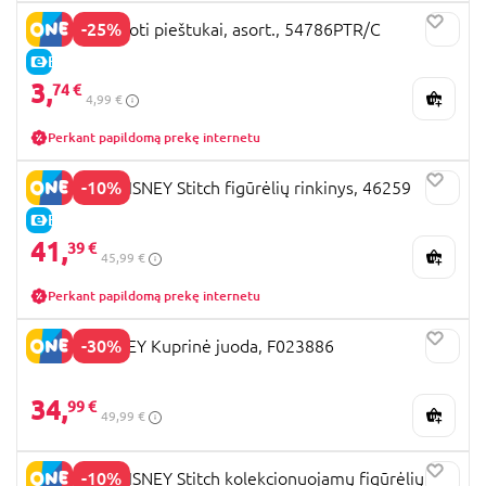
-25%
STITCH spalvoti pieštukai, asort., 54786PTR/C
E-KAINA
3,
74 €
4,99 €
Perkant papildomą prekę internetu
-10%
JUST PLAY DISNEY Stitch figūrėlių rinkinys, 46259
E-KAINA
41,
39 €
45,99 €
Perkant papildomą prekę internetu
-30%
STITCH DISNEY Kuprinė juoda, F023886
34,
99 €
49,99 €
-10%
JUST PLAY DISNEY Stitch kolekcionuojamų figūrėlių