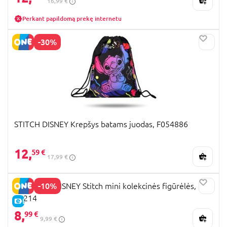
16,99 €
gautų nuostabų draugą, kuris suteiks ilgas
valandas linksmo žaidimo, kūrybos bei šypsenų.
Perkant papildomą prekę internetu
-30%
STITCH DISNEY Krepšys batams juodas, F054886
12,
59 €
17,99 €
-10%
JUST PLAY DISNEY Stitch mini kolekcinės figūrėlės,
46214
E-KAINA
8,
99 €
9,99 €