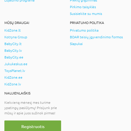
Lojalumo programa
Prekių grąžinimas
Pirkimo taisyklės
Susisiekite su mumis
MŪSŲ DRAUGAI
PRIVATUMO POLITIKA
KidZone.lt
Privatumo politika
Kotryna Group
BDAR teisių įgyvendinimo formos
BabyCity.lt
Slapukai
BabyCity.lv
BabyCity.ee
Jukukeskus.ee
ToysPlanet.lv
KidZone.ee
KidZone.lv
NAUJIENLAIŠKIS
Kiekvieną mėnesį mes turime
ypatingų pasiūlymų! Prisijunk prie
mūsų ir apie juos sužinok pirmas!
Registruotis