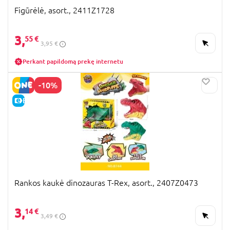
Figūrėlė, asort., 2411Z1728
3,
55 €
3,95 €
Perkant papildomą prekę internetu
-10%
E-KAINA
Rankos kaukė dinozauras T-Rex, asort., 2407Z0473
3,
14 €
3,49 €