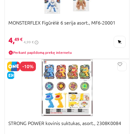
MONSTERFLEX Figūrėlė 6 serija asort., MF6-20001
4,
49 €
4,99 €
Perkant papildomą prekę internetu
-10%
E-KAINA
STRONG POWER kovinis suktukas, asort., 2308K0084