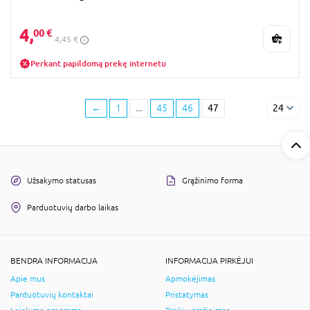
4,
00 €
4,45 €
Perkant papildomą prekę internetu
←
1
...
45
46
47
24
Užsakymo statusas
Grąžinimo forma
Parduotuvių darbo laikas
BENDRA INFORMACIJA
INFORMACIJA PIRKĖJUI
Apie mus
Apmokėjimas
Parduotuvių kontaktai
Pristatymas