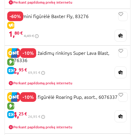
Perkant papildomą prekę internetu
-60%
TMNT mini figūrėlė Baxter Fly, 83276
IŠPARDAVIMAS
1,
80 €
4,49 €
-10%
PAW PATROL žaidimų rinkinys Super Lava Blast,
6076336
NAUJA PREKĖ
62,
95 €
E-KAINA
69,95 €
Perkant papildomą prekę internetu
-10%
PAW PATROL figūrėlė Roaring Pup, asort., 6076337
NAUJA PREKĖ
24,
25 €
E-KAINA
26,95 €
Perkant papildomą prekę internetu