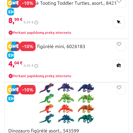
-10%
TMNT figūrėlė Tooting Toddler Turtles, asort., 84210
E-KAINA
8,
99 €
9,99 €
Perkant papildomą prekę internetu
-10%
PAW PATROL figūrėlė mini, 6026183
E-KAINA
4,
04 €
4,49 €
Perkant papildomą prekę internetu
-10%
E-KAINA
Dinozauro figūrėlė asort., 543599