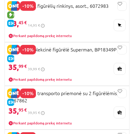
-10%
PAW PATROL figūrėlių rinkinys, asort., 6072983
NAUJA PREKĖ
13,
45 €
E-KAINA
14,95 €
Perkant papildomą prekę internetu
-10%
Q POSKET kolekcinė figūrėlė Superman, BP18349P
E-KAINA
35,
99 €
39,99 €
Perkant papildomą prekę internetu
-10%
PAW PATROL transporto priemonė su 2 figūrėlėmis,
6067862
E-KAINA
35,
95 €
39,95 €
Perkant papildomą prekę internetu