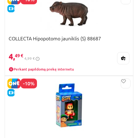
E-KAINA
COLLECTA Hipopotomo jauniklis (S) 88687
4,
49 €
4,99 €
Perkant papildomą prekę internetu
-10%
E-KAINA