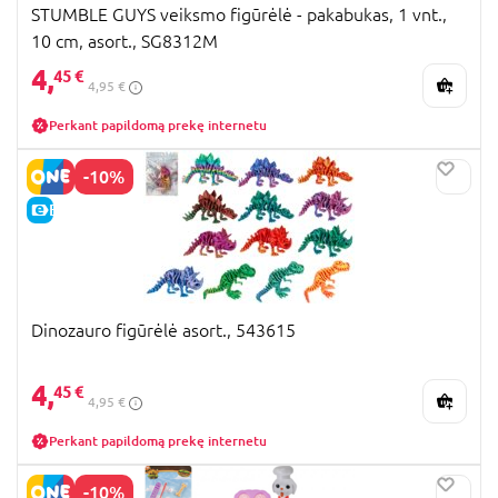
STUMBLE GUYS veiksmo figūrėlė - pakabukas, 1 vnt.,
10 cm, asort., SG8312M
4,
45 €
4,95 €
Perkant papildomą prekę internetu
-10%
E-KAINA
Dinozauro figūrėlė asort., 543615
4,
45 €
4,95 €
Perkant papildomą prekę internetu
-10%