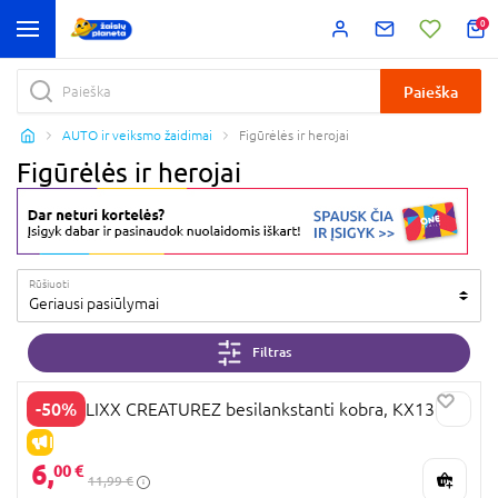
0
Paieška
AUTO ir veiksmo žaidimai
Figūrėlės ir herojai
Figūrėlės ir herojai
Rūšiuoti
Geriausi pasiūlymai
Filtras
-50%
ZING KLIXX CREATUREZ besilankstanti kobra, KX130C
IŠPARDAVIMAS
6,
00 €
11,99 €