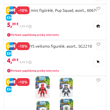
-10%
PAW PATROL mini figūrėlė, Pup Squad, asort., 6067087
E-KAINA
5,
39 €
5,99 €
Perkant papildomą prekę internetu
-10%
STUMBLE GUYS veiksmo figurėlė, asort., SG2210
E-KAINA
4,
49 €
4,99 €
Perkant papildomą prekę internetu
-10%
E-KAINA