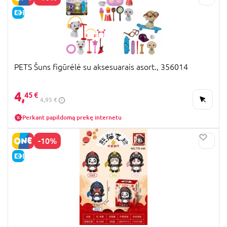
E-KAINA
PETS Šuns figūrėlė su aksesuarais asort., 356014
4,
45 €
4,95 €
Perkant papildomą prekę internetu
-10%
E-KAINA