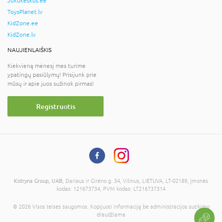
Jukukeskus.ee
ToysPlanet.lv
KidZone.ee
KidZone.lv
NAUJIENLAIŠKIS
Kiekvieną mėnesį mes turime
ypatingų pasiūlymų! Prisijunk prie
mūsų ir apie juos sužinok pirmas!
Registruotis
Kotryna Group, UAB
, Dariaus ir Girėno g. 34, Vilnius, LIETUVA, LT-02189, Įmonės
kodas: 121673734, PVM kodas: LT216737314
© 2026 Visos teisės saugomos. Kopijuoti informaciją be administracijos sutikimo
draudžiama