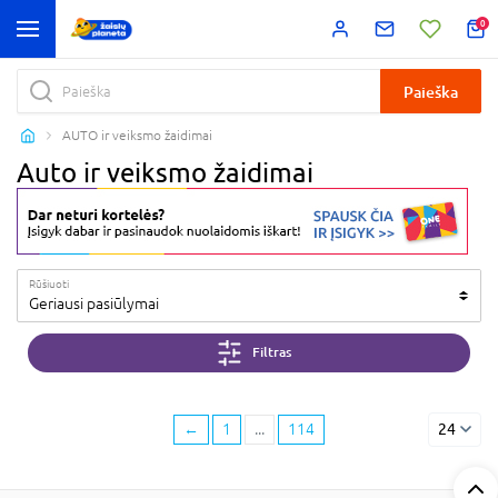
0
Paieška
AUTO ir veiksmo žaidimai
Auto ir veiksmo žaidimai
Rūšiuoti
Geriausi pasiūlymai
Filtras
←
1
...
114
24