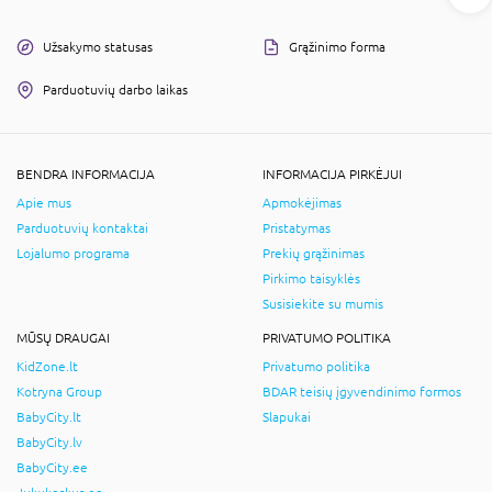
Užsakymo statusas
Grąžinimo forma
Parduotuvių darbo laikas
BENDRA INFORMACIJA
INFORMACIJA PIRKĖJUI
Apie mus
Apmokėjimas
Parduotuvių kontaktai
Pristatymas
Lojalumo programa
Prekių grąžinimas
Pirkimo taisyklės
Susisiekite su mumis
MŪSŲ DRAUGAI
PRIVATUMO POLITIKA
KidZone.lt
Privatumo politika
Kotryna Group
BDAR teisių įgyvendinimo formos
BabyCity.lt
Slapukai
BabyCity.lv
BabyCity.ee