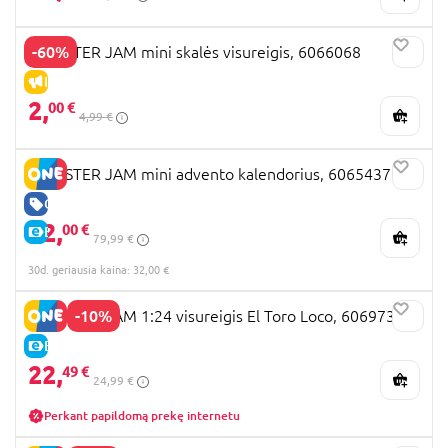
-60%
MONSTER JAM mini skalės visureigis, 6066068
IŠPARDAVIMAS
2,
00 €
4,99 €
MONSTER JAM mini advento kalendorius, 6065437
GERA KAINA
32,
00 €
E-KAINA
79,99 €
30d. geriausia kaina: 32,00 €
-10%
MONSTER JAM 1:24 visureigis El Toro Loco, 6069732
E-KAINA
22,
49 €
24,99 €
Perkant papildomą prekę internetu