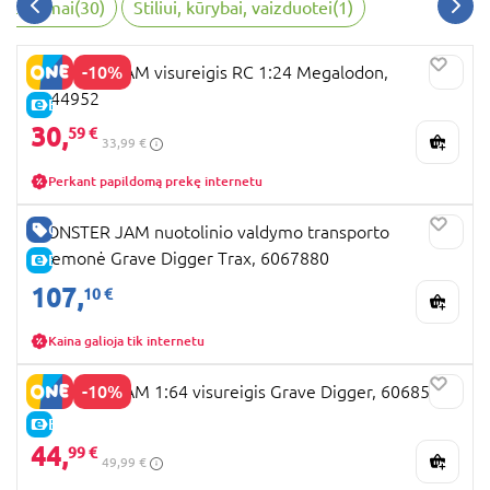
 žaidimai
(
30
)
Stiliui, kūrybai, vaizduotei
(
1
)
-10%
MONSTER JAM visureigis RC 1:24 Megalodon,
6044952
E-KAINA
30,
59 €
33,99 €
Perkant papildomą prekę internetu
GERA KAINA
MONSTER JAM nuotolinio valdymo transporto
priemonė Grave Digger Trax, 6067880
E-KAINA
107,
10 €
Kaina galioja tik internetu
-10%
MONSTER JAM 1:64 visureigis Grave Digger, 6068563
E-KAINA
44,
99 €
49,99 €