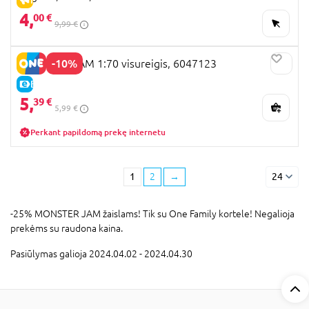
4,
00 €
9,99 €
-10%
MONSTER JAM 1:70 visureigis, 6047123
E-KAINA
5,
39 €
5,99 €
Perkant papildomą prekę internetu
1
2
→
24
-25% MONSTER JAM žaislams! Tik su One Family kortele! Negalioja
prekėms su raudona kaina.
Pasiūlymas galioja 2024.04.02 - 2024.04.30