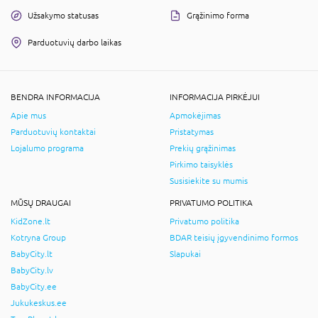
Užsakymo statusas
Grąžinimo forma
Parduotuvių darbo laikas
BENDRA INFORMACIJA
INFORMACIJA PIRKĖJUI
Apie mus
Apmokėjimas
Parduotuvių kontaktai
Pristatymas
Lojalumo programa
Prekių grąžinimas
Pirkimo taisyklės
Susisiekite su mumis
MŪSŲ DRAUGAI
PRIVATUMO POLITIKA
KidZone.lt
Privatumo politika
Kotryna Group
BDAR teisių įgyvendinimo formos
BabyCity.lt
Slapukai
BabyCity.lv
BabyCity.ee
Jukukeskus.ee