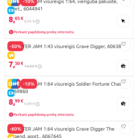
-10%
MONSTER JAM visureigis 1:64, vienguba pakuotė,
asort., 6044941
E-KAINA
8,
05 €
8,95 €
Perkant papildomą prekę internetu
-50%
MONSTER JAM 1:43 visureigis Grave Digger, 6063896
IŠPARDAVIMAS
7,
50 €
14,99 €
-10%
MONSTER JAM 1:64 visureigis Soldier Fortune Chase,
6069860
E-KAINA
8,
99 €
9,99 €
Perkant papildomą prekę internetu
-60%
MONSTER JAM 1:64 visureigis Grave Digger The
Legend, asort., 6067645
IŠPARDAVIMAS