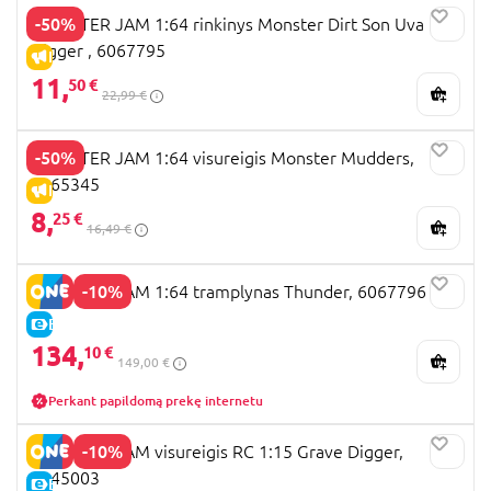
-50%
MONSTER JAM 1:64 rinkinys Monster Dirt Son Uva
Digger , 6067795
IŠPARDAVIMAS
11,
50 €
22,99 €
-50%
MONSTER JAM 1:64 visureigis Monster Mudders,
6065345
IŠPARDAVIMAS
8,
25 €
16,49 €
-10%
MONSTER JAM 1:64 tramplynas Thunder, 6067796
E-KAINA
134,
10 €
149,00 €
Perkant papildomą prekę internetu
-10%
MONSTER JAM visureigis RC 1:15 Grave Digger,
6045003
E-KAINA