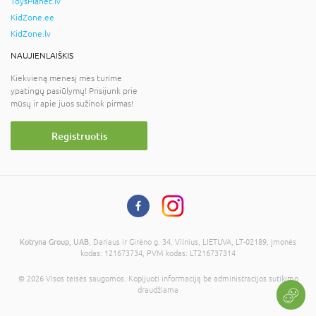
ToysPlanet.lv
KidZone.ee
KidZone.lv
NAUJIENLAIŠKIS
Kiekvieną mėnesį mes turime
ypatingų pasiūlymų! Prisijunk prie
mūsų ir apie juos sužinok pirmas!
Registruotis
Kotryna Group, UAB
, Dariaus ir Girėno g. 34, Vilnius, LIETUVA, LT-02189, Įmonės
kodas: 121673734, PVM kodas: LT216737314
© 2026 Visos teisės saugomos. Kopijuoti informaciją be administracijos sutikimo
draudžiama