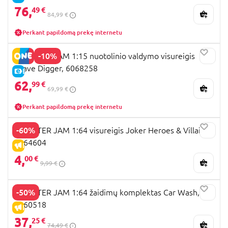
76,
49 €
84,99 €
Perkant papildomą prekę internetu
-10%
MONSTER JAM 1:15 nuotolinio valdymo visureigis
Grave Digger, 6068258
E-KAINA
62,
99 €
69,99 €
Perkant papildomą prekę internetu
-60%
MONSTER JAM 1:64 visureigis Joker Heroes & Villains,
6064604
IŠPARDAVIMAS
4,
00 €
9,99 €
-50%
MONSTER JAM 1:64 žaidimų komplektas Car Wash,
6060518
IŠPARDAVIMAS
37,
25 €
74,49 €