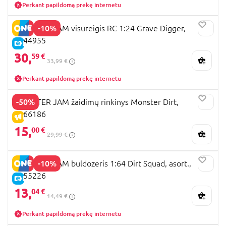
Perkant papildomą prekę internetu
-10%
MONSTER JAM visureigis RC 1:24 Grave Digger,
6044955
E-KAINA
30,
59 €
33,99 €
Perkant papildomą prekę internetu
-50%
MONSTER JAM žaidimų rinkinys Monster Dirt,
6066186
IŠPARDAVIMAS
15,
00 €
29,99 €
-10%
MONSTER JAM buldozeris 1:64 Dirt Squad, asort.,
6055226
E-KAINA
13,
04 €
14,49 €
Perkant papildomą prekę internetu