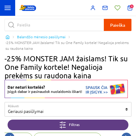
0
Paieška
Balandžio mėnesio pasiūlymai
-25% MONSTER JAM žaislams! Tik su One Family kortele! Negalioja prekėms
su raudona kaina
-25% MONSTER JAM žaislams! Tik su
One Family kortele! Negalioja
prekėms su raudona kaina
Rūšiuoti
Geriausi pasiūlymai
Filtras