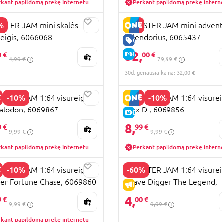
rkant papildomą prekę internetu
Perkant papildomą prekę intern
%
STER JAM mini skalės
MONSTER JAM mini adven
reigis, 6066068
kalendorius, 6065437
PARDAVIMAS
GERA KAINA
32,
E-KAINA
0 €
00 €
4,99 €
79,99 €
30d. geriausia kaina: 32,00 €
-10%
-10%
TER JAM 1:64 visureigis
MONSTER JAM 1:64 visurei
alodon, 6069867
Max D , 6069856
KAINA
E-KAINA
8,
9 €
99 €
9,99 €
9,99 €
rkant papildomą prekę internetu
Perkant papildomą prekę intern
-10%
-60%
TER JAM 1:64 visureigis
MONSTER JAM 1:64 visurei
ier Fortune Chase, 6069860
Grave Digger The Legend,
KAINA
IŠPARDAVIMAS
asort., 6067645
4,
9 €
00 €
9,99 €
9,99 €
rkant papildomą prekę internetu