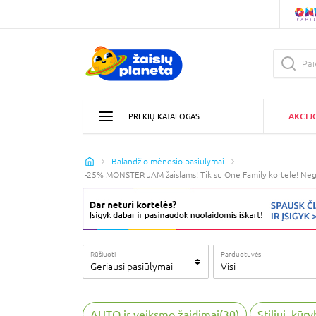
AKCIJ
PREKIŲ KATALOGAS
Balandžio mėnesio pasiūlymai
-25% MONSTER JAM žaislams! Tik su One Family kortele! Neg
Rūšiuoti
Parduotuvės
Geriausi pasiūlymai
Visi
AUTO ir veiksmo žaidimai
(
30
)
Stiliui, kūr