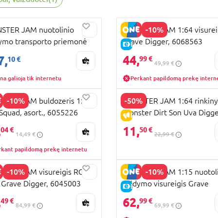
RA KAINA
-10%
STER JAM nuotolinio
MONSTER JAM 1:64 visurei
ymo transporto priemonė
Grave Digger, 6068563
KAINA
E-KAINA
e Digger Trax, 6067880
44,
7,
99 €
10 €
49,99 €
na galioja tik internetu
Perkant papildomą prekę intern
-10%
-50%
TER JAM buldozeris 1:64
MONSTER JAM 1:64 rinkiny
 Squad, asort., 6055226
Monster Dirt Son Uva Digge
KAINA
IŠPARDAVIMAS
6067795
,
11,
04 €
50 €
14,49 €
22,99 €
rkant papildomą prekę internetu
-10%
-10%
TER JAM visureigis RC
MONSTER JAM 1:15 nuotoli
 Grave Digger, 6045003
valdymo visureigis Grave
KAINA
E-KAINA
Digger, 6068258
,
62,
49 €
99 €
84,99 €
69,99 €