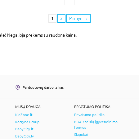
1
2
Pirmyn
→
le! Negalioja prekėms su raudona kaina.
Parduotuvių darbo laikas
MŪSŲ DRAUGAI
PRIVATUMO POLITIKA
KidZone.lt
Privatumo politika
Kotryna Group
BDAR teisių įgyvendinimo
formos
BabyCity.lt
Slapukai
BabyCity.lv