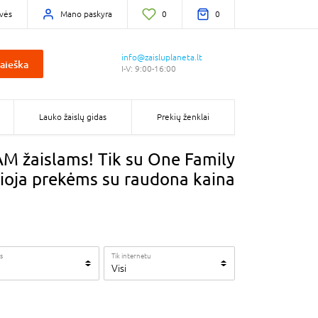
vės
Mano paskyra
0
0
info@zaisluplaneta.lt
aieška
I-V: 9:00-16:00
Lauko žaislų gidas
Prekių ženklai
 žaislams! Tik su One Family
lioja prekėms su raudona kaina
s
Tik internetu
Visi