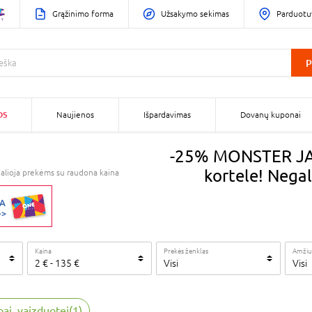
Grąžinimo forma
Užsakymo sekimas
Parduotu
P
OS
Naujienos
Išpardavimas
Dovanų kuponai
-25% MONSTER JAM
kortele! Nega
alioja prekėms su raudona kaina
Kaina
Prekės ženklas
Amžiu
2
€
-
135
€
Visi
Visi
ybai, vaizduotei
(
1
)