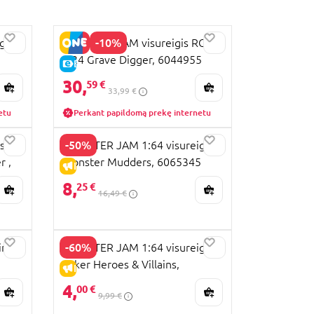
-10%
gis
MONSTER JAM visureigis RC
1:24 Grave Digger, 6044955
E-KAINA
30,
59 €
33,99 €
etu
Perkant papildomą prekę internetu
-50%
s
MONSTER JAM 1:64 visureigis
r ,
Monster Mudders, 6065345
IŠPARDAVIMAS
8,
25 €
16,49 €
-60%
nio
MONSTER JAM 1:64 visureigis
Joker Heroes & Villains,
IŠPARDAVIMAS
6064604
4,
00 €
9,99 €