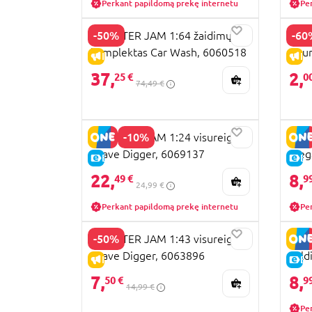
Perkant papildomą prekę internetu
Pe
-50%
-60
MONSTER JAM 1:64 žaidimų
MON
komplektas Car Wash, 6060518
visu
IŠPARDAVIMAS
IŠ
37,
2,
25 €
0
74,49 €
-10%
MONSTER JAM 1:24 visureigis
MONS
Grave Digger, 6069137
Meg
E-KAINA
E-
22,
8,
49 €
9
24,99 €
Perkant papildomą prekę internetu
Pe
-50%
MONSTER JAM 1:43 visureigis
MONS
Grave Digger, 6063896
Sold
IŠPARDAVIMAS
E-
7,
8,
50 €
9
14,99 €
Pe