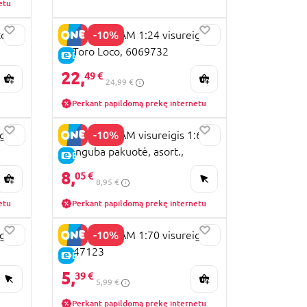
etu
-10%
to
MONSTER JAM 1:24 visureigis
El Toro Loco, 6069732
E-KAINA
22,
49 €
24,99 €
Perkant papildomą prekę internetu
-10%
gis
MONSTER JAM visureigis 1:64,
vienguba pakuotė, asort.,
E-KAINA
6044941
8,
05 €
8,95 €
etu
Perkant papildomą prekę internetu
-10%
gis
MONSTER JAM 1:70 visureigis,
6047123
E-KAINA
5,
39 €
5,99 €
Perkant papildomą prekę internetu