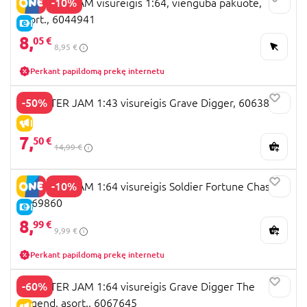
-10%
MONSTER JAM visureigis 1:64, vienguba pakuotė,
asort., 6044941
E-KAINA
8,
05 €
8,95 €
Perkant papildomą prekę internetu
-50%
MONSTER JAM 1:43 visureigis Grave Digger, 6063896
IŠPARDAVIMAS
7,
50 €
14,99 €
-10%
MONSTER JAM 1:64 visureigis Soldier Fortune Chase,
6069860
E-KAINA
8,
99 €
9,99 €
Perkant papildomą prekę internetu
-60%
MONSTER JAM 1:64 visureigis Grave Digger The
Legend, asort., 6067645
IŠPARDAVIMAS