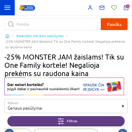
0
Paieška
Balandžio mėnesio pasiūlymai
-25% MONSTER JAM žaislams! Tik su One Family kortele! Negalioja prekėms
su raudona kaina
-25% MONSTER JAM žaislams! Tik su
One Family kortele! Negalioja
prekėms su raudona kaina
Rūšiuoti
Geriausi pasiūlymai
Filtras