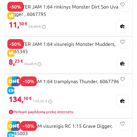
-50%
MONSTER JAM 1:64 rinkinys Monster Dirt Son Uva
Digger , 6067795
IŠPARDAVIMAS
11,
50 €
22,99 €
-50%
MONSTER JAM 1:64 visureigis Monster Mudders,
6065345
IŠPARDAVIMAS
8,
25 €
16,49 €
-10%
MONSTER JAM 1:64 tramplynas Thunder, 6067796
E-KAINA
134,
10 €
149,00 €
Perkant papildomą prekę internetu
-10%
MONSTER JAM visureigis RC 1:15 Grave Digger,
6045003
E-KAINA