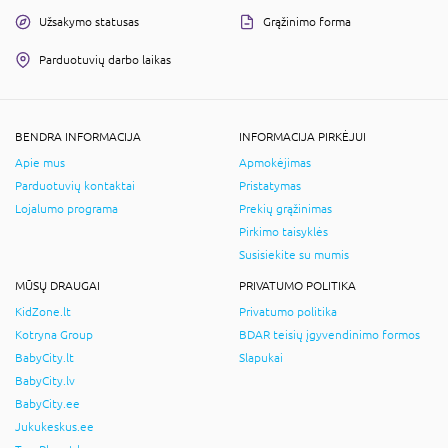
Užsakymo statusas
Grąžinimo forma
Parduotuvių darbo laikas
BENDRA INFORMACIJA
INFORMACIJA PIRKĖJUI
Apie mus
Apmokėjimas
Parduotuvių kontaktai
Pristatymas
Lojalumo programa
Prekių grąžinimas
Pirkimo taisyklės
Susisiekite su mumis
MŪSŲ DRAUGAI
PRIVATUMO POLITIKA
KidZone.lt
Privatumo politika
Kotryna Group
BDAR teisių įgyvendinimo formos
BabyCity.lt
Slapukai
BabyCity.lv
BabyCity.ee
Jukukeskus.ee