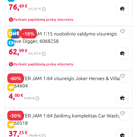
76,
49 €
84,99 €
Perkant papildomą prekę internetu
-10%
MONSTER JAM 1:15 nuotolinio valdymo visureigis
Grave Digger, 6068258
E-KAINA
62,
99 €
69,99 €
Perkant papildomą prekę internetu
-60%
MONSTER JAM 1:64 visureigis Joker Heroes & Villains,
6064604
IŠPARDAVIMAS
4,
00 €
9,99 €
-50%
MONSTER JAM 1:64 žaidimų komplektas Car Wash,
6060518
IŠPARDAVIMAS
37,
25 €
74,49 €