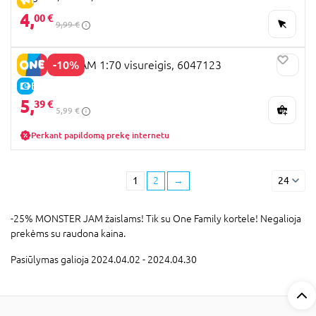
4,
00 €
9,99 €
-10%
MONSTER JAM 1:70 visureigis, 6047123
E-KAINA
5,
39 €
5,99 €
Perkant papildomą prekę internetu
1
2
→
24
-25% MONSTER JAM žaislams! Tik su One Family kortele! Negalioja
prekėms su raudona kaina.
Pasiūlymas galioja 2024.04.02 - 2024.04.30