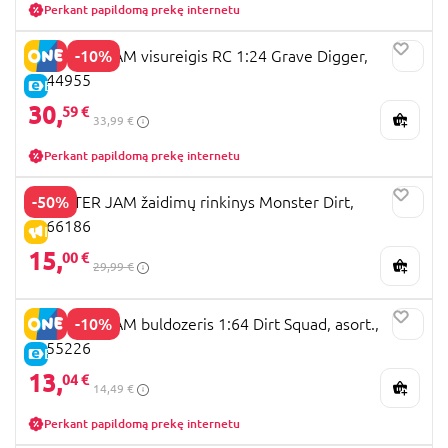
Perkant papildomą prekę internetu
-10%
MONSTER JAM visureigis RC 1:24 Grave Digger,
6044955
E-KAINA
30,
59 €
33,99 €
Perkant papildomą prekę internetu
-50%
MONSTER JAM žaidimų rinkinys Monster Dirt,
6066186
IŠPARDAVIMAS
15,
00 €
29,99 €
-10%
MONSTER JAM buldozeris 1:64 Dirt Squad, asort.,
6055226
E-KAINA
13,
04 €
14,49 €
Perkant papildomą prekę internetu