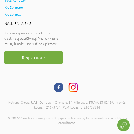
ToysPlanet.lv
KidZone.ee
KidZone.lv
NAUJIENLAIŠKIS
Kiekvieną mėnesį mes turime
ypatingų pasiūlymų! Prisijunk prie
mūsų ir apie juos sužinok pirmas!
Registruotis
Kotryna Group, UAB
, Dariaus ir Girėno g. 34, Vilnius, LIETUVA, LT-02189, Įmonės
kodas: 121673734, PVM kodas: LT216737314
© 2026 Visos teisės saugomos. Kopijuoti informaciją be administracijos sutikimo
draudžiama