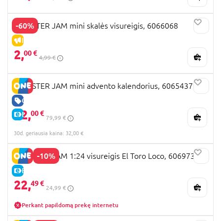
-60%
MONSTER JAM mini skalės visureigis, 6066068
IŠPARDAVIMAS
2,
00 €
4,99 €
MONSTER JAM mini advento kalendorius, 6065437
GERA KAINA
32,
00 €
E-KAINA
79,99 €
30d. geriausia kaina: 32,00 €
-10%
MONSTER JAM 1:24 visureigis El Toro Loco, 6069732
E-KAINA
22,
49 €
24,99 €
Perkant papildomą prekę internetu