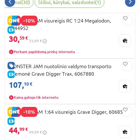
 žaidimai
(
30
)
Stiliui, kūrybai, vaizduotei
(
1
)
-10%
MONSTER JAM visureigis RC 1:24 Megalodon,
6044952
E-KAINA
30,
59 €
33,99 €
Perkant papildomą prekę internetu
GERA KAINA
MONSTER JAM nuotolinio valdymo transporto
priemonė Grave Digger Trax, 6067880
E-KAINA
107,
10 €
Kaina galioja tik internetu
-10%
MONSTER JAM 1:64 visureigis Grave Digger, 6068563
E-KAINA
44,
99 €
49,99 €