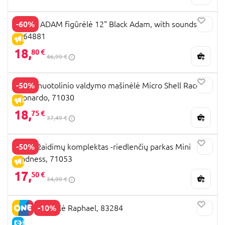
-60%
BLACK ADAM figūrėlė 12" Black Adam, with sounds,
6064881
IŠPARDAVIMAS
18,
80 €
46,99 €
-50%
TMNT nuotolinio valdymo mašinėlė Micro Shell Racers
Leonardo, 71030
IŠPARDAVIMAS
18,
75 €
37,49 €
-50%
TMNT žaidimų komplektas -riedlenčių parkas Mini
Madness, 71053
IŠPARDAVIMAS
17,
50 €
34,99 €
-10%
TMNT figūrėlė Raphael, 83284
E-KAINA