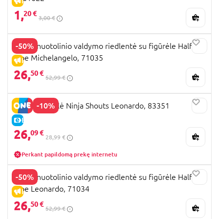
IŠPARDAVIMAS
1,
20 €
3,00 €
-50%
TMNT nuotolinio valdymo riedlentė su figūrėle Half
Pipe Michelangelo, 71035
IŠPARDAVIMAS
26,
50 €
52,99 €
-10%
TMNT figūrėlė Ninja Shouts Leonardo, 83351
E-KAINA
26,
09 €
28,99 €
Perkant papildomą prekę internetu
-50%
TMNT nuotolinio valdymo riedlentė su figūrėle Half
Pipe Leonardo, 71034
IŠPARDAVIMAS
26,
50 €
52,99 €