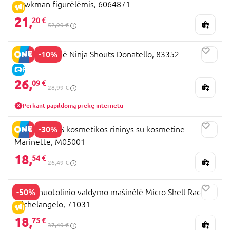
Hawkman figūrėlėmis, 6064871
IŠPARDAVIMAS
21,
20 €
52,99 €
-10%
TMNT figūrėlė Ninja Shouts Donatello, 83352
E-KAINA
26,
09 €
28,99 €
Perkant papildomą prekę internetu
-30%
MIRACULOUS kosmetikos rininys su kosmetine
Marinette, M05001
18,
54 €
26,49 €
-50%
TMNT nuotolinio valdymo mašinėlė Micro Shell Racers
Michelangelo, 71031
IŠPARDAVIMAS
18,
75 €
37,49 €