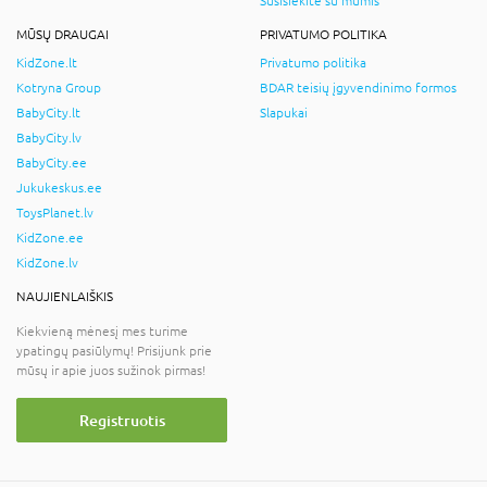
Susisiekite su mumis
MŪSŲ DRAUGAI
PRIVATUMO POLITIKA
KidZone.lt
Privatumo politika
Kotryna Group
BDAR teisių įgyvendinimo formos
BabyCity.lt
Slapukai
BabyCity.lv
BabyCity.ee
Jukukeskus.ee
ToysPlanet.lv
KidZone.ee
KidZone.lv
NAUJIENLAIŠKIS
Kiekvieną mėnesį mes turime
ypatingų pasiūlymų! Prisijunk prie
mūsų ir apie juos sužinok pirmas!
Registruotis