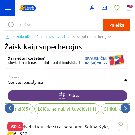
0
Paieška
Balandžio mėnesio pasiūlymai
Žaisk kaip superherojus!
Žaisk kaip superherojus!
Rūšiuoti
Geriausi pasiūlymai
Filtras
o žaidimai
(
85
)
Lėlės, namai, virtuvėlės
(
11
)
Stiliui, kūryba
-60%
BATMAN 4'' figūrėlė su aksesuarais Selina Kyle,
6061622