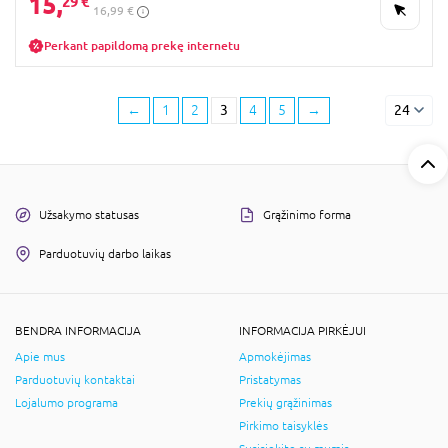
15,
29 €
16,99 €
Perkant papildomą prekę internetu
←
1
2
3
4
5
→
24
Užsakymo statusas
Grąžinimo forma
Parduotuvių darbo laikas
BENDRA INFORMACIJA
INFORMACIJA PIRKĖJUI
Apie mus
Apmokėjimas
Parduotuvių kontaktai
Pristatymas
Lojalumo programa
Prekių grąžinimas
Pirkimo taisyklės