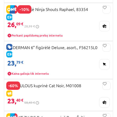
-10%
TMNT figūrėlė Ninja Shouts Raphael, 83354
E-KAINA
26,
09 €
28,99 €
Perkant papildomą prekę internetu
GERA KAINA
SPIDERMAN 6″ figūrėlė Deluxe, asort., F56215L0
E-KAINA
23,
79 €
Kaina galioja tik internetu
-60%
MIRACULOUS kuprinė Cat Noir, M01008
IŠPARDAVIMAS
23,
40 €
58,49 €