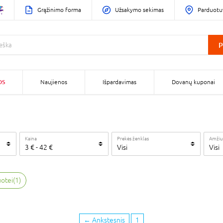
Grąžinimo forma
Užsakymo sekimas
Parduotu
P
OS
Naujienos
Išpardavimas
Dovanų kuponai
Kaina
Prekės ženklas
Amžiu
3
€
-
42
€
Visi
Visi
uotei
(
1
)
←
Ankstesnis
1