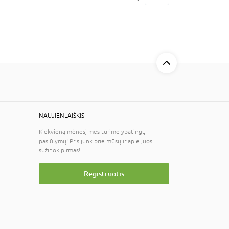
NAUJIENLAIŠKIS
Kiekvieną mėnesį mes turime ypatingų
pasiūlymų! Prisijunk prie mūsų ir apie juos
sužinok pirmas!
Registruotis