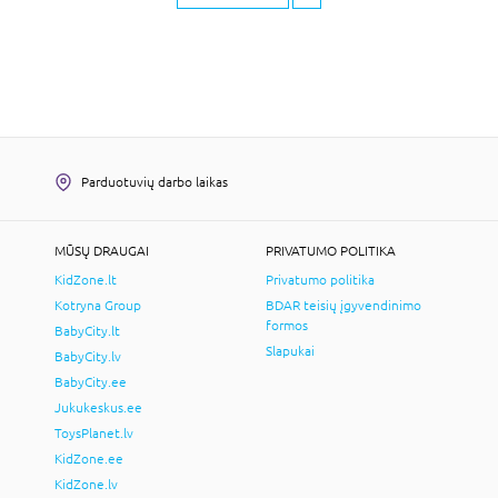
Parduotuvių darbo laikas
MŪSŲ DRAUGAI
PRIVATUMO POLITIKA
KidZone.lt
Privatumo politika
Kotryna Group
BDAR teisių įgyvendinimo
formos
BabyCity.lt
Slapukai
BabyCity.lv
BabyCity.ee
Jukukeskus.ee
ToysPlanet.lv
KidZone.ee
KidZone.lv