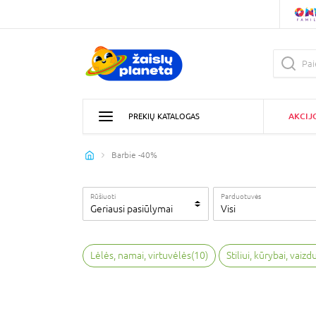
AKCIJ
PREKIŲ KATALOGAS
Barbie -40%
Rūšiuoti
Parduotuvės
Geriausi pasiūlymai
Visi
Lėlės, namai, virtuvėlės
(
10
)
Stiliui, kūrybai, vaizd