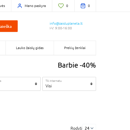
vės
Mano paskyra
0
0
info@zaisluplaneta.lt
aieška
I-V: 9:00-16:00
Lauko žaislų gidas
Prekių ženklai
Barbie -40%
s
Tik internetu
Visi
Rodyti
24