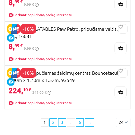
8,
99 €
9,99 €
Perkant papildomą prekę internetu
-10%
MONDO INFLATABLES Paw Patrol pripučiama valtis, 94
cm., 16631
E-KAINA
8,
99 €
9,99 €
Perkant papildomą prekę internetu
-10%
BESTWAY pripučiamas žaidimų centras Bouncetacular
2.00m x 1.70m x 1.52m, 93549
E-KAINA
224,
10 €
249,00 €
Perkant papildomą prekę internetu
1
2
3
...
6
→
24