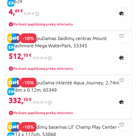
16629
E-KAINA
4,
49 €
4,99 €
Perkant papildomą prekę internetu
-10%
BESTWAY pripučiamas žaidimų centras Mount
Splashmore Mega WaterPark, 53345
E-KAINA
512,
10 €
569,00 €
Perkant papildomą prekę internetu
-10%
BESTWAY pripučiama irklentė Aqua Journey, 2.74m x
0.76m x 0.12m, 65349
E-KAINA
332,
10 €
369,00 €
Perkant papildomą prekę internetu
-10%
BESTWAY žaidimų baseinas Lil' Champ Play Center 435
x 213 x 117cm, 53068
E-KAINA