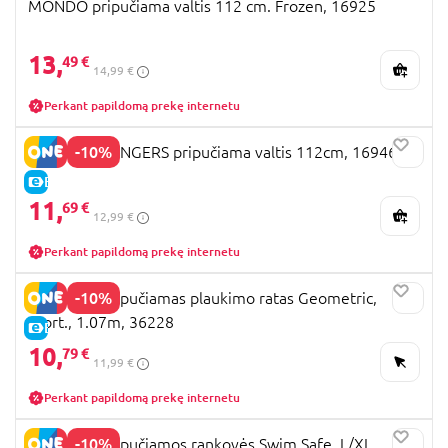
MONDO pripučiama valtis 112 cm. Frozen, 16925
13,
49 €
14,99 €
Perkant papildomą prekę internetu
-10%
MONDO AVENGERS pripučiama valtis 112cm, 16946
E-KAINA
11,
69 €
12,99 €
Perkant papildomą prekę internetu
-10%
BESTWAY pripučiamas plaukimo ratas Geometric,
asort., 1.07m, 36228
E-KAINA
10,
79 €
11,99 €
Perkant papildomą prekę internetu
-10%
BESTWAY pripučiamos rankovės Swim Safe, L/XL,