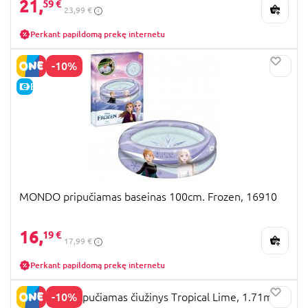
21,
59 €
23,99 €
Perkant papildomą prekę internetu
-10%
E-KAINA
MONDO pripučiamas baseinas 100cm. Frozen, 16910
16,
19 €
17,99 €
Perkant papildomą prekę internetu
-10%
BESTWAY pripučiamas čiužinys Tropical Lime, 1.71m x