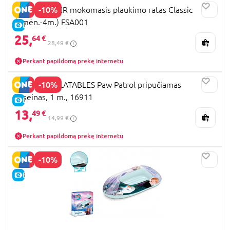
-10%
SWIMTRAINER mokomasis plaukimo ratas Classic
(3mėn.-4m.) FSA001
E-KAINA
25,
64 €
28,49 €
Perkant papildomą prekę internetu
-10%
MONDO INFLATABLES Paw Patrol pripučiamas
baseinas, 1 m., 16911
E-KAINA
13,
49 €
14,99 €
Perkant papildomą prekę internetu
-10%
E-KAINA