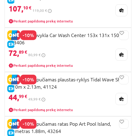
107,
10 €
119,00 €
Perkant papildomą prekę internetu
-10%
BESTWAY plovykla Car Wash Center 153x 131x 150cm
, 93406
E-KAINA
72,
89 €
80,99 €
Perkant papildomą prekę internetu
-10%
BESTWAY pripučiamas plaustas-ryklys Tidal Wave Shark
3.10m x 2.13m, 41124
E-KAINA
44,
99 €
49,99 €
Perkant papildomą prekę internetu
-10%
BESTWAY pripučiamas ratas Pop Art Pool Island,
diametras 1.88m, 43264
E-KAINA