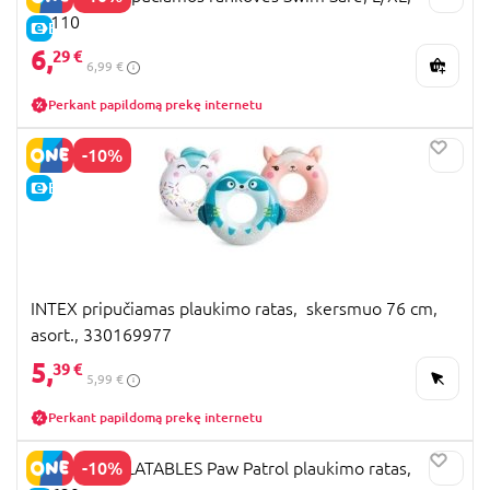
32110
E-KAINA
6,
29 €
6,99 €
Perkant papildomą prekę internetu
-10%
E-KAINA
INTEX pripučiamas plaukimo ratas, skersmuo 76 cm,
asort., 330169977
5,
39 €
5,99 €
Perkant papildomą prekę internetu
-10%
MONDO INFLATABLES Paw Patrol plaukimo ratas,