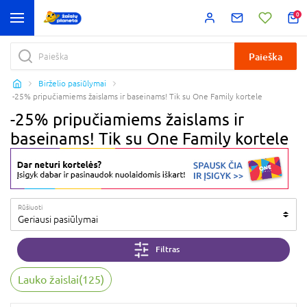
0
Paieška
Birželio pasiūlymai
-25% pripučiamiems žaislams ir baseinams! Tik su One Family kortele
-25% pripučiamiems žaislams ir
baseinams! Tik su One Family kortele
Rūšiuoti
Geriausi pasiūlymai
Filtras
Lauko žaislai
(
125
)