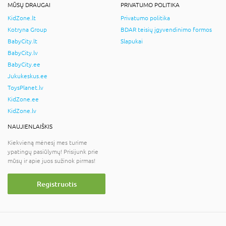
MŪSŲ DRAUGAI
PRIVATUMO POLITIKA
KidZone.lt
Privatumo politika
Kotryna Group
BDAR teisių įgyvendinimo formos
BabyCity.lt
Slapukai
BabyCity.lv
BabyCity.ee
Jukukeskus.ee
ToysPlanet.lv
KidZone.ee
KidZone.lv
NAUJIENLAIŠKIS
Kiekvieną mėnesį mes turime
ypatingų pasiūlymų! Prisijunk prie
mūsų ir apie juos sužinok pirmas!
Registruotis