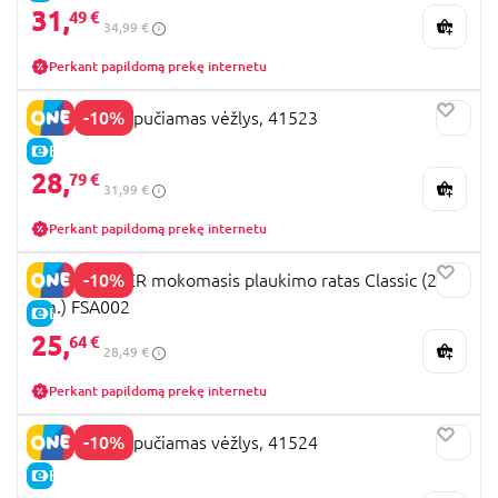
31,
49 €
34,99 €
Perkant papildomą prekę internetu
-10%
BESTWAY pripučiamas vėžlys, 41523
E-KAINA
28,
79 €
31,99 €
Perkant papildomą prekę internetu
-10%
SWIMTRAINER mokomasis plaukimo ratas Classic (2-
6m.) FSA002
E-KAINA
25,
64 €
28,49 €
Perkant papildomą prekę internetu
-10%
BESTWAY pripučiamas vėžlys, 41524
E-KAINA