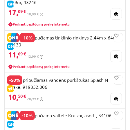
0.89m, 43246
E-KAINA
17,
09 €
18,99 €
Perkant papildomą prekę internetu
-10%
BESTWAY pripučiamas tinklinio rinkinys 2.44m x 64cm,
52133
E-KAINA
11,
69 €
12,99 €
Perkant papildomą prekę internetu
-50%
WAHU pripučiamas vandens purkštukas Splash N
Snake, 919352.006
IŠPARDAVIMAS
10,
50 €
20,99 €
-10%
BESTWAY pripučiama valtelė Kruizai, asort., 34106
E-KAINA