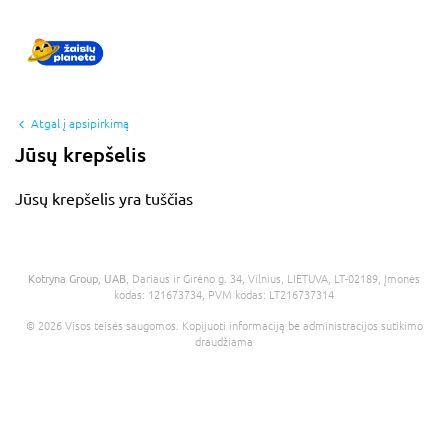
Atgal į apsipirkimą
Jūsų krepšelis
Jūsų krepšelis yra tuščias
Kotryna Group, UAB
, Dariaus ir Girėno g. 34, Vilnius, LIETUVA, LT-02189, Įmonės
kodas: 121673734, PVM kodas: LT216737314
© 2026 Visos teisės saugomos. Kopijuoti informaciją be administracijos sutikimo
draudžiama