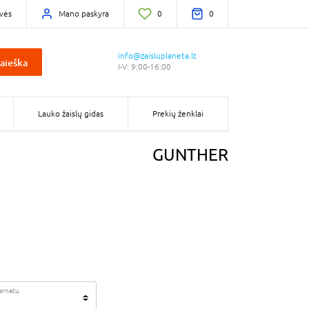
vės
Mano paskyra
0
0
info@zaisluplaneta.lt
aieška
I-V: 9:00-16:00
Lauko žaislų gidas
Prekių ženklai
GUNTHER
ternetu