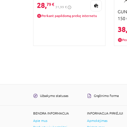
1085
28,
79 €
31,99 €
GUNT
Perkant papildomą prekę internetu
150 
38
Pe
Užsakymo statusas
Grąžinimo forma
BENDRA INFORMACIJA
INFORMACIJA PIRKĖJUI
Apie mus
Apmokėjimas