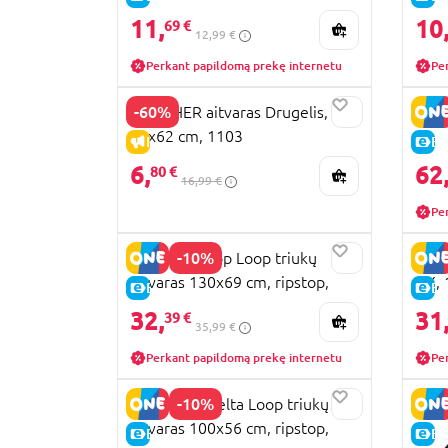
11,
10
69 €
12,99 €
Perkant papildomą prekę internetu
Pe
-60%
GUNTHER aitvaras Drugelis,
GUNT
92x62 cm, 1103
IŠPARDAVIMAS
E-
6,
62
80 €
16,99 €
Pe
-10%
GUNTHER Top Loop triukų
GUNT
aitvaras 130x69 cm, ripstop,
GX, 
E-KAINA
E-
1088
32,
31
39 €
35,99 €
Perkant papildomą prekę internetu
Pe
-10%
GUNTHER Delta Loop triukų
aitvaras 100x56 cm, ripstop,
E-KAINA
E-