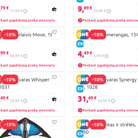
,
9,
79 €
89 €
11,99 €
10,99 €
rkant papildomą prekę internetu
Perkant papildomą prekę intern
-10%
-10%
HER burlaivis Move, 1806
GUNTHER bumerangas, 15
KAINA
E-KAINA
,
4,
99 €
49 €
69,99 €
4,99 €
rkant papildomą prekę internetu
Perkant papildomą prekę intern
-10%
-10%
HER aitvaras Whisper 125
GUNTHER aitvaras Synergy
1031
GX, 1028
KAINA
E-KAINA
,
31,
49 €
49 €
34,99 €
34,99 €
rkant papildomą prekę internetu
Perkant papildomą prekę intern
-10%
-10%
GUNTHER lankas ir strėlės,
1550
KAINA
E-KAINA