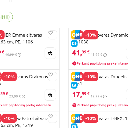
i
(
10
)
%
-10%
THER Emma aitvaras
GUNTHER aitvaras Dynamic
63 cm, PE, 1106
m, 1038
PARDAVIMAS
E-KAINA
41,
0 €
39 €
10,99 €
45,99 €
Perkant papildomą prekę intern
-10%
-10%
HER aitvaras Drakonas 3D,
GUNTHER aitvaras Drugelis
6
1151
KAINA
E-KAINA
,
17,
59 €
99 €
23,99 €
19,99 €
rkant papildomą prekę internetu
Perkant papildomą prekę intern
-10%
-10%
HER Paw Patrol aitvaras
GUNTHER aitvaras T-REX, 
63 cm, PE, 1219
KAINA
E-KAINA