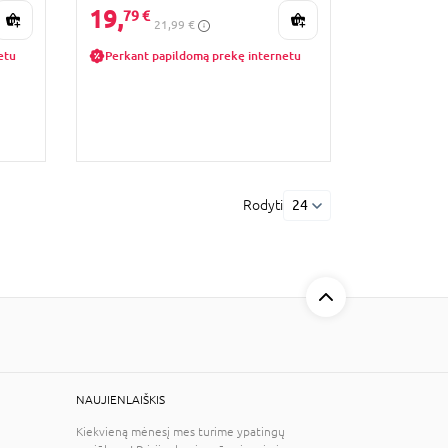
19,
79 €
21,99 €
etu
Perkant papildomą prekę internetu
Rodyti
24
NAUJIENLAIŠKIS
Kiekvieną mėnesį mes turime ypatingų