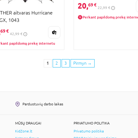
20,
69 €
22,99 €
HER aitvaras Hurricane
Perkant papildomą prekę intern
GX, 1043
,
69 €
42,99 €
rkant papildomą prekę internetu
1
2
3
Pirmyn
→
Parduotuvių darbo laikas
MŪSŲ DRAUGAI
PRIVATUMO POLITIKA
KidZone.lt
Privatumo politika