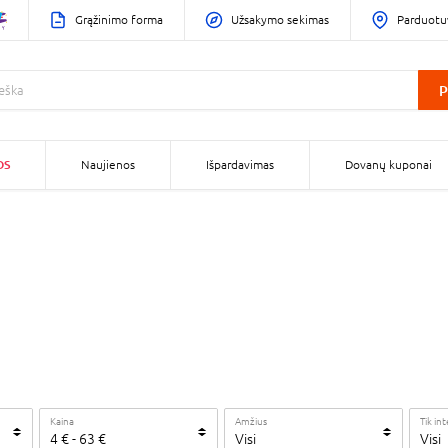
Grąžinimo forma
Užsakymo sekimas
Parduotu
P
OS
Naujienos
Išpardavimas
Dovanų kuponai
Kaina
Amžius
Tik in
4
€
-
63
€
Visi
Visi