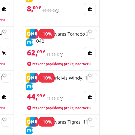
4001664912452
8,
00 €
19,99 €
etu
-10%
48
GUNTHER aitvaras Tornado 2,0
m, 1040
E-KAINA
62,
09 €
68,99 €
etu
Perkant papildomą prekę internetu
-10%
 125
GUNTHER burlaivis Windy, 1804
E-KAINA
44,
99 €
49,99 €
etu
Perkant papildomą prekę internetu
-10%
GUNTHER aitvaras Tigras, 1153
E-KAINA