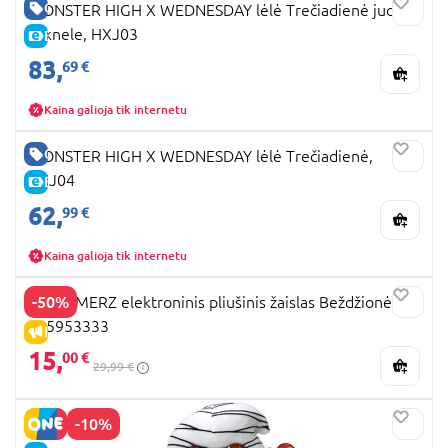
GERA KAINA
MONSTER HIGH X WEDNESDAY lėlė Trečiadienė juoda
suknele, HXJ03
E-KAINA
83,
69 €
Kaina galioja tik internetu
GERA KAINA
MONSTER HIGH X WEDNESDAY lėlė Trečiadienė,
HXJ04
E-KAINA
62,
99 €
Kaina galioja tik internetu
-50%
SCREAMERZ elektroninis pliušinis žaislas Beždžionė,
105953333
IŠPARDAVIMAS
15,
00 €
29,99 €
-10%