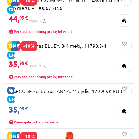
-10%
RUBIES kostiumas MONSTER HIGH CLAWDEEN WOLF,
5-6 metų, R1000675T56
E-KAINA
44,
99 €
49,99 €
Perkant papildomą prekę internetu
-10%
CIAO kostiumas BLUEY, 3-4 metų, 11790.3-4
E-KAINA
35,
99 €
39,99 €
Perkant papildomą prekę internetu
GERA KAINA
DISEGUISE kostiumas ANNA, M dydis, 129909K-EU-6
E-KAINA
35,
99 €
Kaina galioja tik internetu
-10%