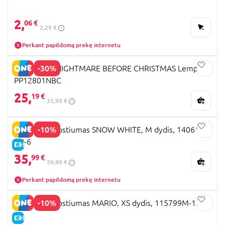
2,
06 €
2,29 €
Perkant papildomą prekę internetu
-30%
PALADONE NIGHTMARE BEFORE CHRISTMAS Lempa,
PP12801NBC
25,
19 €
35,99 €
-10%
DISEGUISE kostiumas SNOW WHITE, M dydis, 140619K-
EU-6
E-KAINA
35,
99 €
39,99 €
Perkant papildomą prekę internetu
-10%
DISEGUISE kostiumas MARIO, XS dydis, 115799M-15L-6
E-KAINA