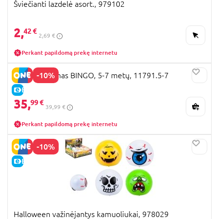
Šviečianti lazdelė asort., 979102
2,
42 €
2,69 €
Perkant papildomą prekę internetu
-10%
CIAO kostiumas BINGO, 5-7 metų, 11791.5-7
E-KAINA
35,
99 €
39,99 €
Perkant papildomą prekę internetu
-10%
E-KAINA
Halloween važinėjantys kamuoliukai, 978029