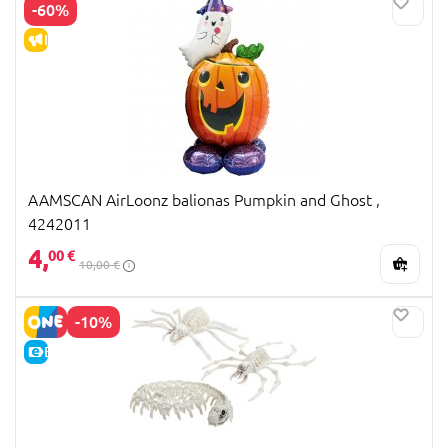
-60%
IŠPARDAVIMAS
AAMSCAN AirLoonz balionas Pumpkin and Ghost ,
4242011
4,
00 €
10,00 €
-10%
E-KAINA