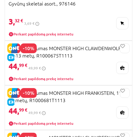
Gyvūnų skeletai asort., 976146
3,
32 €
3,69 €
Perkant papildomą prekę internetu
-10%
RUBIES kostiumas MONSTER HIGH CLAWDENWOLF,
11-13 metų, R1000675T1113
E-KAINA
44,
99 €
49,99 €
Perkant papildomą prekę internetu
-10%
RUBIES kostiumas MONSTER HIGH FRANKISTEIN, 11-
13 metų, R1000681T1113
E-KAINA
44,
99 €
49,99 €
Perkant papildomą prekę internetu