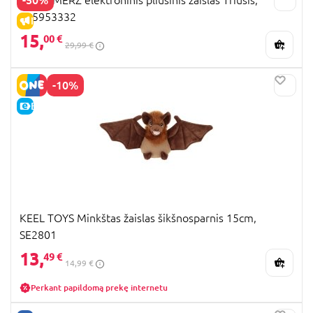
105953332
IŠPARDAVIMAS
15,
00 €
29,99 €
-10%
E-KAINA
KEEL TOYS Minkštas žaislas šikšnosparnis 15cm,
SE2801
13,
49 €
14,99 €
Perkant papildomą prekę internetu