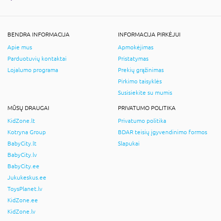
BENDRA INFORMACIJA
INFORMACIJA PIRKĖJUI
Apie mus
Apmokėjimas
Parduotuvių kontaktai
Pristatymas
Lojalumo programa
Prekių grąžinimas
Pirkimo taisyklės
Susisiekite su mumis
MŪSŲ DRAUGAI
PRIVATUMO POLITIKA
KidZone.lt
Privatumo politika
Kotryna Group
BDAR teisių įgyvendinimo formos
BabyCity.lt
Slapukai
BabyCity.lv
BabyCity.ee
Jukukeskus.ee
ToysPlanet.lv
KidZone.ee
KidZone.lv