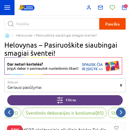
0
Paieška
Helovynas – Pasiruoškite siaubingai smagiai šventei!
Helovynas – Pasiruoškite siaubingai
smagiai šventei!
Rūšiuoti
Geriausi pasiūlymai
Filtras
entei
(
85
)
Šventinės dekoracijos ir kostiumai
(
85
)
Stiliui, k
-50%
SCREAMERZ elektroninis pliušinis žaislas Triušis,