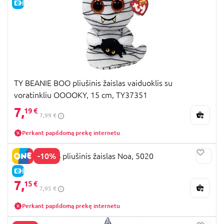
E-KAINA
TY BEANIE BOO pliušinis žaislas vaiduoklis su
voratinkliu OOOOKY, 15 cm, TY37351
7,
19 €
7,99 €
Perkant papildomą prekę internetu
-10%
BOUNCIBLES pliušinis žaislas Noa, 5020
E-KAINA
7,
15 €
7,95 €
Perkant papildomą prekę internetu