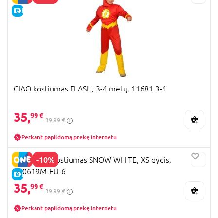
E-KAINA
CIAO kostiumas FLASH, 3-4 metų, 11681.3-4
35,
99 €
39,99 €
Perkant papildomą prekę internetu
-10%
DISEGUISE kostiumas SNOW WHITE, XS dydis,
140619M-EU-6
E-KAINA
35,
99 €
39,99 €
Perkant papildomą prekę internetu