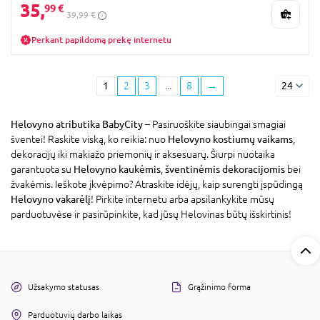
35,
99 €
39,99 €
Perkant papildomą prekę internetu
1
2
3
...
8
→
24
Helovyno atributika BabyCity
– Pasiruoškite siaubingai smagiai
šventei! Raskite viską, ko reikia: nuo
Helovyno kostiumų vaikams
,
dekoracijų iki makiažo priemonių ir aksesuarų. Šiurpi nuotaika
garantuota su
Helovyno kaukėmis
,
šventinėmis dekoracijomis
bei
žvakėmis. Ieškote įkvėpimo? Atraskite idėjų, kaip surengti įspūdingą
Helovyno vakarėlį
! Pirkite internetu arba apsilankykite mūsų
parduotuvėse ir pasirūpinkite, kad jūsų Helovinas būtų išskirtinis!
Užsakymo statusas
Grąžinimo forma
Parduotuvių darbo laikas