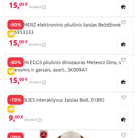
15,
00 €
37,49 €
-50%
SCREAMERZ elektroninis pliušinis žaislas Beždžionė,
105953333
IŠPARDAVIMAS
15,
00 €
29,99 €
-60%
CRACKIN EGGS pliušinis dinozauras Meteorz Dino, su
šviesomis ir garsais, asort., SK009A1
IŠPARDAVIMAS
15,
00 €
37,49 €
-70%
GRUMBLIES interaktyvus žaislas Bolt, 01892
IŠPARDAVIMAS
9,
00 €
29,99 €
-70%