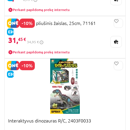
Perkant papildomą prekę internetu
-10%
SPONGEBOB pliušinis žaislas, 25cm, 71161
E-KAINA
31,
45 €
34,95 €
Perkant papildomą prekę internetu
-10%
E-KAINA
Interaktyvus dinozauras R/C, 2403F0033