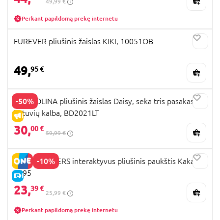
49,99 €
Perkant papildomą prekę internetu
FUREVER pliušinis žaislas KIKI, 10051OB
49,
95 €
-50%
BAMBOLINA pliušinis žaislas Daisy, seka tris pasakas
lietuvių kalba, BD2021LT
IŠPARDAVIMAS
30,
00 €
59,99 €
-10%
HAPPY YAPPERS interaktyvus pliušinis paukštis Kakadu,
9595
E-KAINA
23,
39 €
25,99 €
Perkant papildomą prekę internetu