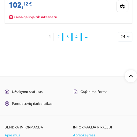
102,
12 €
Kaina galioja tik internetu
1
2
3
4
→
24
Užsakymo statusas
Grąžinimo forma
Parduotuvių darbo laikas
BENDRA INFORMACIJA
INFORMACIJA PIRKĖJUI
Apie mus
Apmokėjimas