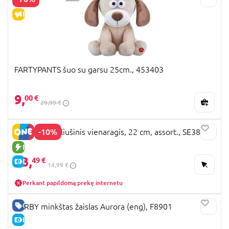
IŠPARDAVIMAS
FARTYPANTS šuo su garsu 25cm., 453403
9,
00 €
29,99 €
-10%
KEEL TOYS pliušinis vienaragis, 22 cm, assort., SE3817
NAUJA PREKĖ
13,
49 €
E-KAINA
14,99 €
Perkant papildomą prekę internetu
GERA KAINA
FURBY minkštas žaislas Aurora (eng), F8901
E-KAINA