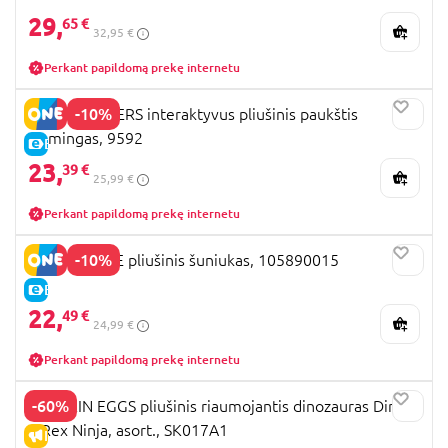
29,
65 €
32,95 €
Perkant papildomą prekę internetu
-10%
HAPPY YAPPERS interaktyvus pliušinis paukštis
Flamingas, 9592
E-KAINA
23,
39 €
25,99 €
Perkant papildomą prekę internetu
-10%
CHI CHI LOVE pliušinis šuniukas, 105890015
E-KAINA
22,
49 €
24,99 €
Perkant papildomą prekę internetu
-60%
CRACKIN EGGS pliušinis riaumojantis dinozauras Dino
T-Rex Ninja, asort., SK017A1
IŠPARDAVIMAS