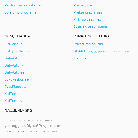
Parduotuvių kontaktai
Pristatymas
Lojalumo programa
Prekių grąžinimas
Pirkimo taisyklės
Susisiekite su mumis
MŪSŲ DRAUGAI
PRIVATUMO POLITIKA
KidZone.lt
Privatumo politika
Kotryna Group
BDAR teisių įgyvendinimo formos
BabyCity.lt
Slapukai
BabyCity.lv
BabyCity.ee
Jukukeskus.ee
ToysPlanet.lv
KidZone.ee
KidZone.lv
NAUJIENLAIŠKIS
Kiekvieną mėnesį mes turime
ypatingų pasiūlymų! Prisijunk prie
mūsų ir apie juos sužinok pirmas!