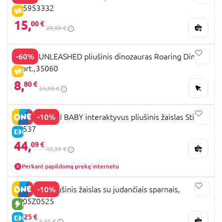
105953332
IŠPARDAVIMAS
15,
00 €
29,99 €
-60%
DINOS UNLEASHED pliušinis dinozauras Roaring Dino,
asort.,35060
IŠPARDAVIMAS
8,
80 €
21,99 €
-10%
CLEMENTONI BABY interaktyvus pliušinis žaislas Stitch,
17537
E-KAINA
44,
09 €
48,99 €
Perkant papildomą prekę internetu
-10%
Capybara pliušinis žaislas su judančiais sparnais,
2505Z0525
NAUJA PREKĖ
6,
25 €
E-KAINA
6,95 €