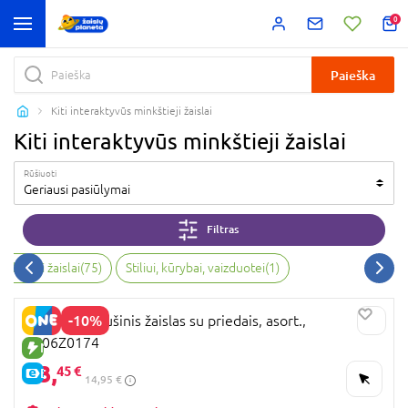
0
Paieška
Kiti interaktyvūs minkštieji žaislai
Kiti interaktyvūs minkštieji žaislai
Rūšiuoti
Geriausi pasiūlymai
Filtras
inkštieji žaislai
(
75
)
Stiliui, kūrybai, vaizduotei
(
1
)
-10%
Capybara pliušinis žaislas su priedais, asort.,
2506Z0174
NAUJA PREKĖ
13,
45 €
E-KAINA
14,95 €