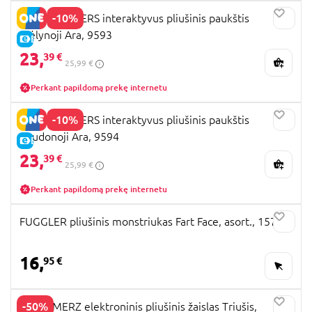
-10%
HAPPY YAPPERS interaktyvus pliušinis paukštis
Mėlynoji Ara, 9593
E-KAINA
23,
39 €
25,99 €
Perkant papildomą prekę internetu
-10%
HAPPY YAPPERS interaktyvus pliušinis paukštis
Raudonoji Ara, 9594
E-KAINA
23,
39 €
25,99 €
Perkant papildomą prekę internetu
FUGGLER pliušinis monstriukas Fart Face, asort., 15728
16,
95 €
-50%
SCREAMERZ elektroninis pliušinis žaislas Triušis,