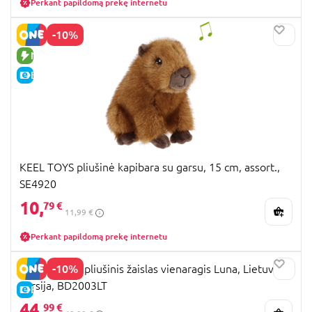
Perkant papildomą prekę internetu
-10%
NAUJA PREKĖ
E-KAINA
KEEL TOYS pliušinė kapibara su garsu, 15 cm, assort.,
SE4920
10,
79 €
11,99 €
Perkant papildomą prekę internetu
-10%
BAMBOLINA pliušinis žaislas vienaragis Luna, Lietuviška
versija, BD2003LT
E-KAINA
44,
99 €