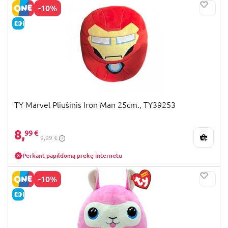
-10%
E-KAINA
TY Marvel Pliušinis Iron Man 25cm., TY39253
8,
99 €
9,99 €
Perkant papildomą prekę internetu
-10%
E-KAINA