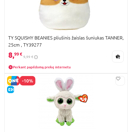
TY SQUISHY BEANIES pliušinis žaislas šuniukas TANNER,
25cm , TY39277
8,
99 €
9,99 €
Perkant papildomą prekę internetu
-10%
E-KAINA