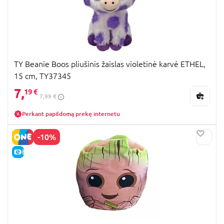
TY Beanie Boos pliušinis žaislas violetinė karvė ETHEL,
15 cm, TY37345
7,
19 €
7,99 €
Perkant papildomą prekę internetu
-10%
E-KAINA