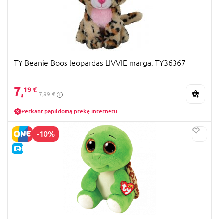
TY Beanie Boos leopardas LIVVIE marga, TY36367
7,
19 €
7,99 €
Perkant papildomą prekę internetu
-10%
E-KAINA