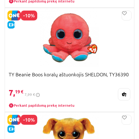
Perkant papildomą prekę internetu
-10%
E-KAINA
TY Beanie Boos koralų aštuonkojis SHELDON, TY36390
7,
19 €
7,99 €
Perkant papildomą prekę internetu
-10%
E-KAINA