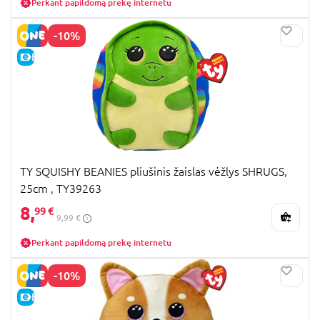
Perkant papildomą prekę internetu
-10%
E-KAINA
TY SQUISHY BEANIES pliušinis žaislas vėžlys SHRUGS,
25cm , TY39263
8,
99 €
9,99 €
Perkant papildomą prekę internetu
-10%
E-KAINA