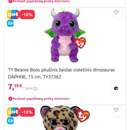
Perkant papildomą prekę internetu
-10%
E-KAINA
TY Beanie Boos pliušinis žaislas violetinis dinozauras
DAPHNE, 15 cm, TY37362
7,
19 €
7,99 €
Perkant papildomą prekę internetu
-10%
E-KAINA