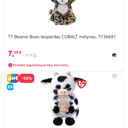
TY Beanie Boos leopardas COBALT mėlynas, TY36691
7,
19 €
7,99 €
Perkant papildomą prekę internetu
-10%
E-KAINA