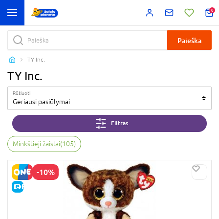
0
Paieška
TY Inc.
TY Inc.
Rūšiuoti
Geriausi pasiūlymai
Filtras
Minkštieji žaislai
(
105
)
-10%
E-KAINA