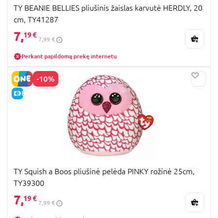
TY BEANIE BELLIES pliušinis žaislas karvutė HERDLY, 20
cm, TY41287
7,
19 €
7,99 €
Perkant papildomą prekę internetu
-10%
E-KAINA
TY Squish a Boos pliušinė pelėda PINKY rožinė 25cm,
TY39300
7,
19 €
7,99 €