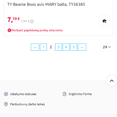
TY Beanie Boos avis MARY balta, TY36385
7,
19 €
7,99 €
Perkant papildomą prekę internetu
←
1
2
3
4
5
→
24
Užsakymo statusas
Grąžinimo forma
Parduotuvių darbo laikas