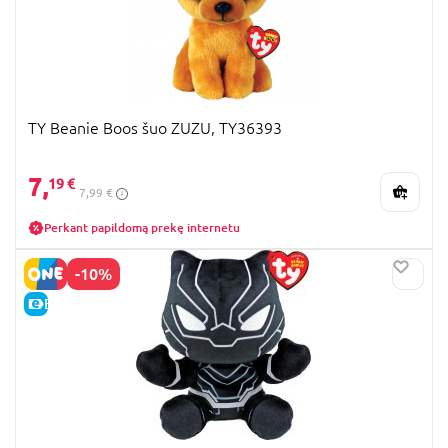
TY Beanie Boos šuo ZUZU, TY36393
7,
19 €
7,99 €
Perkant papildomą prekę internetu
-10%
E-KAINA