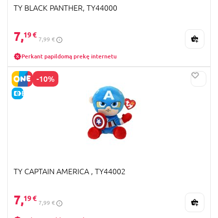
TY BLACK PANTHER, TY44000
7,
19 €
7,99 €
Perkant papildomą prekę internetu
-10%
E-KAINA
TY CAPTAIN AMERICA , TY44002
7,
19 €
7,99 €