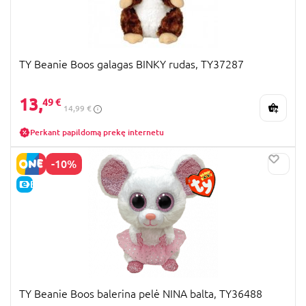
TY Beanie Boos galagas BINKY rudas, TY37287
13,
49 €
14,99 €
Perkant papildomą prekę internetu
-10%
E-KAINA
TY Beanie Boos balerina pelė NINA balta, TY36488