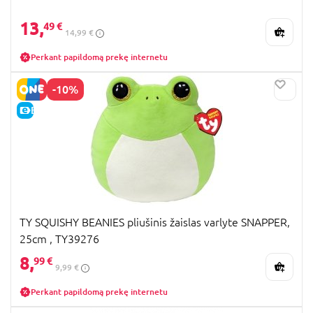
13,
49 €
14,99 €
Perkant papildomą prekę internetu
-10%
E-KAINA
TY SQUISHY BEANIES pliušinis žaislas varlyte SNAPPER,
25cm , TY39276
8,
99 €
9,99 €
Perkant papildomą prekę internetu