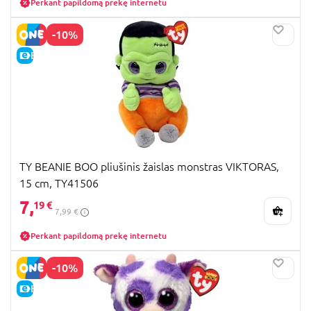
Perkant papildomą prekę internetu
-10%
E-KAINA
TY BEANIE BOO pliušinis žaislas monstras VIKTORAS,
15 cm, TY41506
7,
19 €
7,99 €
Perkant papildomą prekę internetu
-10%
E-KAINA