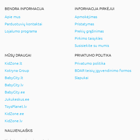
BENDRA INFORMACIJA
INFORMACIJA PIRKĖJUI
Apie mus
Apmokėjimas
Parduotuvių kontaktai
Pristatymas
Lojalumo programa
Prekių grąžinimas
Pirkimo taisyklės
Susisiekite su mumis
MŪSŲ DRAUGAI
PRIVATUMO POLITIKA
KidZone.lt
Privatumo politika
Kotryna Group
BDAR teisių įgyvendinimo formos
BabyCity.lt
Slapukai
BabyCity.lv
BabyCity.ee
Jukukeskus.ee
ToysPlanet.lv
KidZone.ee
KidZone.lv
NAUJIENLAIŠKIS