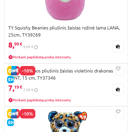
TY Squishy Beanies pliušinis žaislas rožinė lama LANA,
25cm, TY39269
8,
99 €
9,99 €
Perkant papildomą prekę internetu
-10%
TY Beanie Boos pliušinis žaislas violetinis drakonas
FLINT, 15 cm, TY37346
E-KAINA
7,
19 €
7,99 €
Perkant papildomą prekę internetu
-10%
E-KAINA