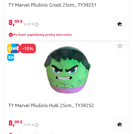
TY Marvel Pliušinis Groot 25cm., TY39251
8,
99 €
9,99 €
Perkant papildomą prekę internetu
-10%
E-KAINA
TY Marvel Pliušinis Hulk 25cm., TY39252
8,
99 €
9,99 €