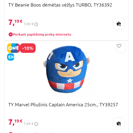
TY Beanie Boos dėmėtas vėžlys TURBO, TY36392
7,
19 €
7,99 €
Perkant papildomą prekę internetu
-10%
E-KAINA
TY Marvel Pliušinis Captain America 25cm., TY39257
7,
19 €
7,99 €