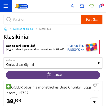
0
Paieška
Minkštieji žaislai
Klasikiniai
Klasikiniai
Rūšiuoti
Geriausi pasiūlymai
Filtras
NAUJA PREKĖ
FUGGLER pliušinis monstriukas Bigg Chunky Fuggs,
asort., 15797
39,
95 €