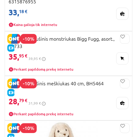
6315876955
33,
18 €
Kaina galioja tik internetu
-10%
FUGGLER pliušinis monstriukas Bigg Fugg, asort.,
15733
E-KAINA
35,
95 €
39,95 €
Perkant papildomą prekę internetu
-10%
QUURIO pliušinis meškiukas 40 cm, BH5464
E-KAINA
28,
79 €
31,99 €
Perkant papildomą prekę internetu
-10%