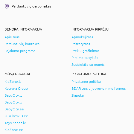
Parduotuvių darbo laikas
BENDRA INFORMACIJA
INFORMACIJA PIRKĖJUI
Apie mus
Apmokėjimas
Parduotuvių kontaktai
Pristatymas
Lojalumo programa
Prekių grąžinimas
Pirkimo taisyklės
Susisiekite su mumis
MŪSŲ DRAUGAI
PRIVATUMO POLITIKA
KidZone.lt
Privatumo politika
Kotryna Group
BDAR teisių įgyvendinimo formos
BabyCity.lt
Slapukai
BabyCity.lv
BabyCity.ee
Jukukeskus.ee
ToysPlanet.lv
KidZone.ee