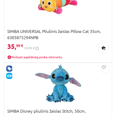
SIMBA UNIVERSAL Pliušinis žaislas Pillow Cat 35cm,
6305875294NPB
35,
99 €
39,99 €
Perkant papildomą prekę internetu
GERA KAINA
E-KAINA
SIMBA Disney pliušinis žaislas Stitch, 50cm,