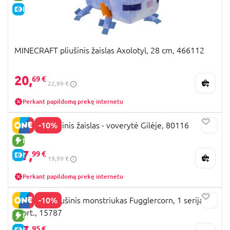
E-KAINA
MINECRAFT pliušinis žaislas Axolotyl, 28 cm, 466112
20,
69 €
22,99 €
Perkant papildomą prekę internetu
-10%
FLIPETZ pliušinis žaislas - voverytė Gilėje, 80116
NAUJA PREKĖ
17,
99 €
E-KAINA
19,99 €
Perkant papildomą prekę internetu
-10%
FUGGLER pliušinis monstriukas Fugglercorn, 1 serija,
asort., 15787
NAUJA PREKĖ
95 €
E-KAINA