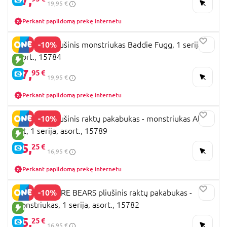
17,
19,95 €
Perkant papildomą prekę internetu
-10%
FUGGLER pliušinis monstriukas Baddie Fugg, 1 serija,
asort., 15784
NAUJA PREKĖ
17,
95 €
E-KAINA
19,95 €
Perkant papildomą prekę internetu
-10%
FUGGLER pliušinis raktų pakabukas - monstriukas Alley
Cat, 1 serija, asort., 15789
NAUJA PREKĖ
15,
25 €
E-KAINA
16,95 €
Perkant papildomą prekę internetu
-10%
FUGGLER CARE BEARS pliušinis raktų pakabukas -
monstriukas, 1 serija, asort., 15782
NAUJA PREKĖ
15,
25 €
E-KAINA
16,95 €