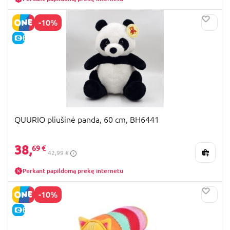
-10%
E-KAINA
QUURIO pliušinė panda, 60 cm, BH6441
38,
69 €
42,99 €
Perkant papildomą prekę internetu
-10%
E-KAINA