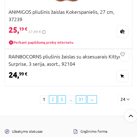
ANIMIGOS pliušinis žaislas Kokerspanielis, 27 cm,
37239
25,
19 €
27,99 €
Perkant papildomą prekę internetu
RAINBOCORNS pliušinis žaislas su aksesuarais Kittycorn
Surprise, 3 serija, asort., 92104
24,
99 €
1
2
3
...
31
→
24
Užsakymo statusas
Grąžinimo forma