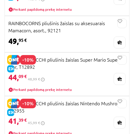
Perkant papildomą prekę internetu
RAINBOCORNS pliušinis žaislas su aksesuarais
Mamacorn, asort., 92121
49,
95 €
-10%
MOCCHI MOCCHI pliušinis žaislas Super Mario Super
Star, T12892
E-KAINA
44,
09 €
48,99 €
Perkant papildomą prekę internetu
-10%
MOCCHI MOCCHI pliušinis žaislas Nintendo Mushroom,
T12955
E-KAINA
41,
39 €
45,99 €
Perkant papildomą prekę internetu