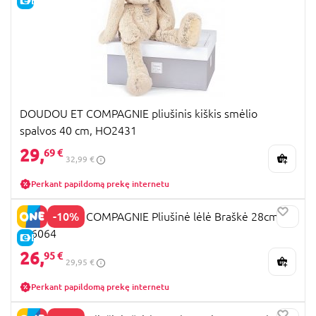
E-KAINA
DOUDOU ET COMPAGNIE pliušinis kiškis smėlio
spalvos 40 cm, HO2431
29,
69 €
32,99 €
Perkant papildomą prekę internetu
-10%
DOUDOU ET COMPAGNIE Pliušinė lėlė Braškė 28cm.,
JJ6064
E-KAINA
26,
95 €
29,95 €
Perkant papildomą prekę internetu