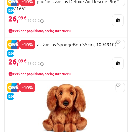
-10%
PAW PATROL pliušinis žaislas Deluxe Air Rescue Plush,
6071652
E-KAINA
26,
99 €
29,99 €
Perkant papildomą prekę internetu
-10%
SIMBA minkštas žaislas SpongeBob 35cm, 109491000
E-KAINA
26,
09 €
28,99 €
Perkant papildomą prekę internetu
-10%
E-KAINA