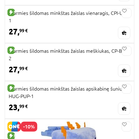
NAUJA PREKĖ
Warmies šildomas minkštas žaislas vienaragis, CPI-UNI-
1
27,
99 €
NAUJA PREKĖ
Warmies šildomas minkštas žaislas meškiukas, CP-BEA-
2
27,
99 €
NAUJA PREKĖ
Warmies šildomas minkštas žaislas apsikabinę šuniukai,
HUG-PUP-1
23,
99 €
-10%
NAUJA PREKĖ