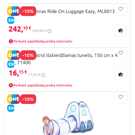
-10%
MICRO lagaminas Ride On Luggage Eazy, ML0013
E-KAINA
242,
10 €
269,00 €
Perkant papildomą prekę internetu
-10%
JOHN Paw Patrol išskleidžiamas tunelis, 150 cm x 45
cm, 71400
E-KAINA
16,
15 €
17,95 €
Perkant papildomą prekę internetu
-10%
E-KAINA