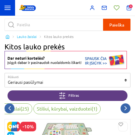
0
Paieška
Lauko žaislai
Kitos lauko prekės
Kitos lauko prekės
Rūšiuoti
Geriausi pasiūlymai
Filtras
ko žaislai
(
25
)
Stiliui, kūrybai, vaizduotei
(
1
)
-10%