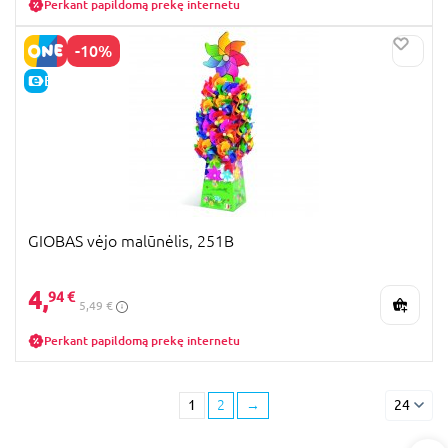
Perkant papildomą prekę internetu
-10%
E-KAINA
GIOBAS vėjo malūnėlis, 251B
4,
94 €
5,49 €
Perkant papildomą prekę internetu
1
2
→
24