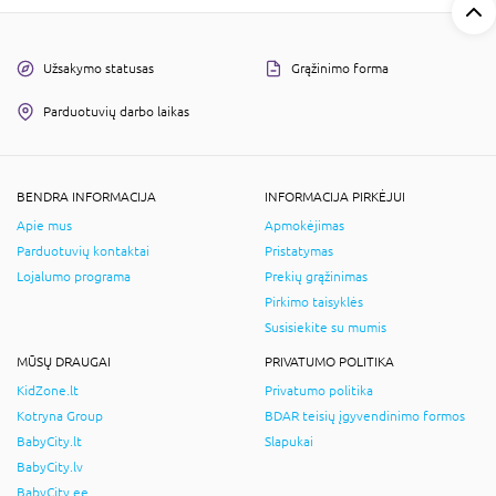
Užsakymo statusas
Grąžinimo forma
Parduotuvių darbo laikas
BENDRA INFORMACIJA
INFORMACIJA PIRKĖJUI
Apie mus
Apmokėjimas
Parduotuvių kontaktai
Pristatymas
Lojalumo programa
Prekių grąžinimas
Pirkimo taisyklės
Susisiekite su mumis
MŪSŲ DRAUGAI
PRIVATUMO POLITIKA
KidZone.lt
Privatumo politika
Kotryna Group
BDAR teisių įgyvendinimo formos
BabyCity.lt
Slapukai
BabyCity.lv
BabyCity.ee