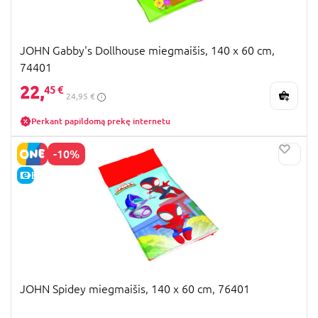
JOHN Gabby's Dollhouse miegmaišis, 140 x 60 cm,
74401
22,
45 €
24,95 €
Perkant papildomą prekę internetu
-10%
E-KAINA
JOHN Spidey miegmaišis, 140 x 60 cm, 76401