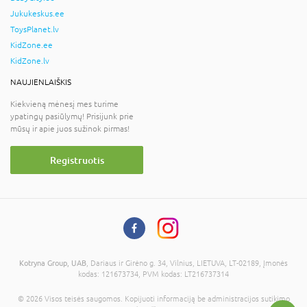
Jukukeskus.ee
ToysPlanet.lv
KidZone.ee
KidZone.lv
NAUJIENLAIŠKIS
Kiekvieną mėnesį mes turime
ypatingų pasiūlymų! Prisijunk prie
mūsų ir apie juos sužinok pirmas!
Registruotis
Kotryna Group, UAB
, Dariaus ir Girėno g. 34, Vilnius, LIETUVA, LT-02189, Įmonės
kodas: 121673734, PVM kodas: LT216737314
© 2026 Visos teisės saugomos. Kopijuoti informaciją be administracijos sutikimo