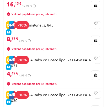
16,
15 €
17,95 €
Perkant papildomą prekę internetu
-10%
GIOBAS vėjo malūnėlis, 845
E-KAINA
8,
99 €
9,99 €
Perkant papildomą prekę internetu
-10%
SEVEN POLSKA Baby on Board lipdukas PAW PATROL,
34031
E-KAINA
4,
49 €
4,99 €
Perkant papildomą prekę internetu
-10%
SEVEN POLSKA Baby on Board lipdukas PAW PATROL,
34030
E-KAINA