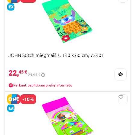
E-KAINA
JOHN Stitch miegmaišis, 140 x 60 cm, 73401
22,
45 €
24,95 €
Perkant papildomą prekę internetu
-10%
E-KAINA