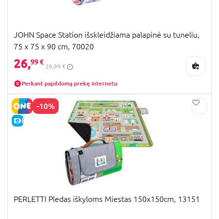
JOHN Space Station išskleidžiama palapinė su tuneliu,
75 x 75 x 90 cm, 70020
26,
99 €
29,99 €
Perkant papildomą prekę internetu
-10%
E-KAINA
PERLETTI Pledas iškyloms Miestas 150x150cm, 13151