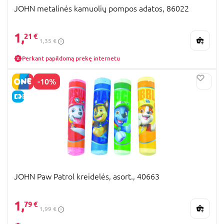
JOHN metalinės kamuolių pompos adatos, 86022
1,
21 €
1,35 €
Perkant papildomą prekę internetu
-10%
E-KAINA
JOHN Paw Patrol kreidelės, asort., 40663
1,
79 €
1,99 €