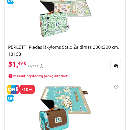
E-KAINA
PERLETTI Pledas iškyloms Stalo Žaidimas 200x200 cm,
13153
31,
49 €
34,99 €
Perkant papildomą prekę internetu
-10%
E-KAINA