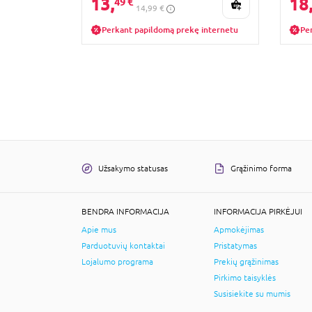
13,
18
49 €
14,99 €
Perkant papildomą prekę internetu
Pe
Užsakymo statusas
Grąžinimo forma
BENDRA INFORMACIJA
INFORMACIJA PIRKĖJUI
Apie mus
Apmokėjimas
Parduotuvių kontaktai
Pristatymas
Lojalumo programa
Prekių grąžinimas
Pirkimo taisyklės
Susisiekite su mumis