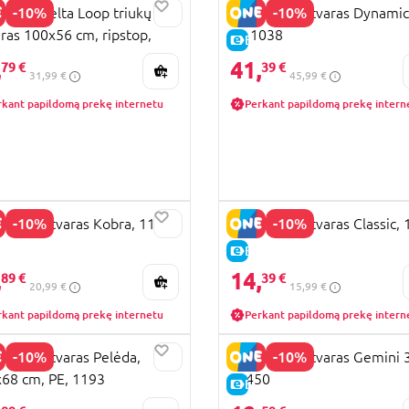
-10%
-10%
HER Delta Loop triukų
GUNTHER aitvaras Dynamic
aras 100x56 cm, ripstop,
m, 1038
KAINA
E-KAINA
5
,
41,
79 €
39 €
31,99 €
45,99 €
rkant papildomą prekę internetu
Perkant papildomą prekę intern
-10%
-10%
HER aitvaras Kobra, 1154
GUNTHER aitvaras Classic, 
KAINA
E-KAINA
,
14,
89 €
39 €
20,99 €
15,99 €
rkant papildomą prekę internetu
Perkant papildomą prekę intern
-10%
-10%
HER aitvaras Pelėda,
GUNTHER aitvaras Gemini 
68 cm, PE, 1193
, 1450
KAINA
E-KAINA