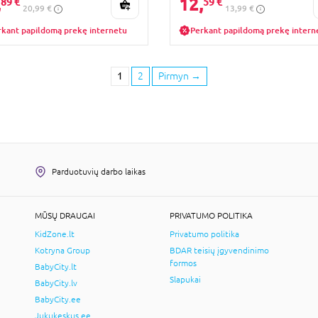
,
12,
89 €
59 €
20,99 €
13,99 €
rkant papildomą prekę internetu
Perkant papildomą prekę intern
1
2
Pirmyn
→
Parduotuvių darbo laikas
MŪSŲ DRAUGAI
PRIVATUMO POLITIKA
KidZone.lt
Privatumo politika
Kotryna Group
BDAR teisių įgyvendinimo
formos
BabyCity.lt
Slapukai
BabyCity.lv
BabyCity.ee
Jukukeskus.ee