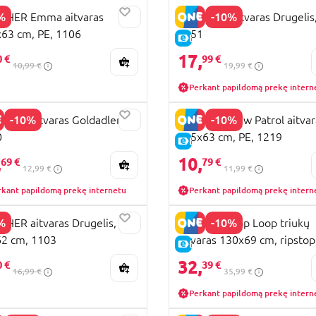
%
-10%
THER Emma aitvaras
GUNTHER aitvaras Drugelis
63 cm, PE, 1106
1151
PARDAVIMAS
E-KAINA
17,
0 €
99 €
10,99 €
19,99 €
Perkant papildomą prekę intern
-10%
-10%
HER aitvaras Goldadler,
GUNTHER Paw Patrol aitvar
0
115x63 cm, PE, 1219
KAINA
E-KAINA
,
10,
69 €
79 €
12,99 €
11,99 €
rkant papildomą prekę internetu
Perkant papildomą prekę intern
%
-10%
HER aitvaras Drugelis,
GUNTHER Top Loop triukų
2 cm, 1103
aitvaras 130x69 cm, ripstop
PARDAVIMAS
E-KAINA
1088
32,
0 €
39 €
16,99 €
35,99 €
Perkant papildomą prekę intern