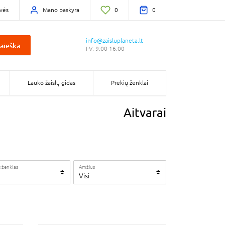
vės
Mano paskyra
0
0
info@zaisluplaneta.lt
aieška
I-V: 9:00-16:00
Lauko žaislų gidas
Prekių ženklai
Aitvarai
 ženklas
Amžius
Visi