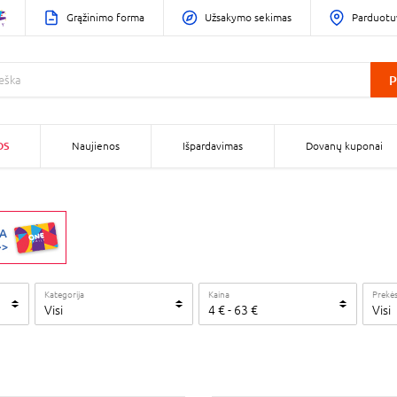
Grąžinimo forma
Užsakymo sekimas
Parduotu
P
OS
Naujienos
Išpardavimas
Dovanų kuponai
Kategorija
Kaina
Prekės
Visi
4
€
-
63
€
Visi