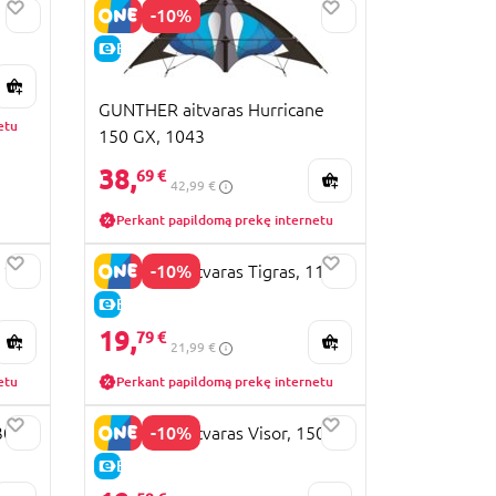
-10%
 1,4
E-KAINA
GUNTHER aitvaras Hurricane
etu
150 GX, 1043
38,
69 €
42,99 €
Perkant papildomą prekę internetu
-10%
1119
GUNTHER aitvaras Tigras, 1153
E-KAINA
19,
79 €
21,99 €
etu
Perkant papildomą prekę internetu
-10%
3000
GUNTHER aitvaras Visor, 1508
E-KAINA