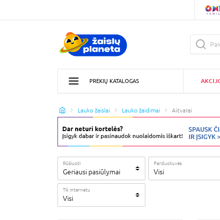
AKCIJ
PREKIŲ KATALOGAS
Lauko žaislai
Lauko žaidimai
Aitvarai
Rūšiuoti
Parduotuvės
Geriausi pasiūlymai
Visi
Tik internetu
Visi