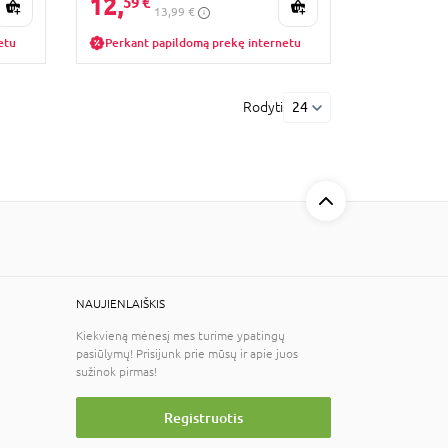
12,
59 €
13,99 €
etu
Perkant papildomą prekę internetu
Rodyti
24
NAUJIENLAIŠKIS
Kiekvieną mėnesį mes turime ypatingų
pasiūlymų! Prisijunk prie mūsų ir apie juos
sužinok pirmas!
Registruotis