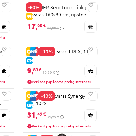
-60%
,
GUNTHER Xero Loop triukų
aitvaras 160x80 cm, ripstop,
IŠPARDAVIMAS
1081
17,
60 €
43,99 €
etu
-10%
as
GUNTHER aitvaras T-REX, 1112
E-KAINA
9,
89 €
10,99 €
etu
Perkant papildomą prekę internetu
-10%
GUNTHER aitvaras Synergy 125
,
GX, 1028
E-KAINA
31,
49 €
34,99 €
etu
Perkant papildomą prekę internetu