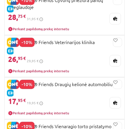
-10%
42648 LEGO® Friends Gyvūnų priežiūra pandų
prieglaudoje
E-KAINA
28,
75 €
31,95 €
Perkant papildomą prekę internetu
-10%
42696 LEGO® Friends Veterinarijos klinika
E-KAINA
26,
95 €
29,95 €
Perkant papildomą prekę internetu
-10%
42659 LEGO® Friends Draugių kelionė automobiliu
E-KAINA
17,
95 €
19,95 €
Perkant papildomą prekę internetu
-10%
42675 LEGO® Friends Vienaragio torto pristatymo