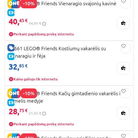
-10%
42684 LEGO® Friends Vienaragio svajonių kavinė
E-KAINA
40,
45 €
44,95 €
Perkant papildomą prekę internetu
GERA KAINA
42661 LEGO® Friends Kostiumų vakarėlis su
vienaragiu ir fėja
E-KAINA
32,
85 €
Kaina galioja tik internetu
-10%
42666 LEGO® Friends Kačių gimtadienio vakarėlis ir
namelis medyje
E-KAINA
28,
75 €
31,95 €
Perkant papildomą prekę internetu