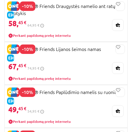
-10%
42663 LEGO® Friends Draugystės namelio ant ratų
nuotykis
E-KAINA
58,
45 €
64,95 €
Perkant papildomą prekę internetu
-10%
42687 LEGO® Friends Lijanos šeimos namas
E-KAINA
67,
45 €
74,95 €
Perkant papildomą prekę internetu
-10%
42699 LEGO® Friends Paplūdimio namelis su ruoniais
E-KAINA
49,
45 €
54,95 €
Perkant papildomą prekę internetu