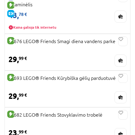
pramogų vandens parkas. Bet kuris LEGO Friends
lagaminėlis
NAUJA PREKĖ
konstruktorius bus puiki dovana mielai, statyti
43,
E-KAINA
78 €
mėgstančiai mergaitei, o kartais šios temos
smagiai imasi ir berniukai, tad nedvejokite ir
rinkitės internetinėje Žaislų Planetos
Kaina galioja tik internetu
parduotuvėje. Aišku, turbūt jau galvojate, kad
vieno rinkinio bus negana. Jei taip nutiks, tuomet
NAUJA PREKĖ
42676 LEGO® Friends Smagi diena vandens parke
kviečiame sekti mūsų naujienas ir jus pradžiugins
LEGO Friends akcija, kuri kartais būna taikoma
29,
99 €
šiems rinkiniams ir džiugina tėvelius sumažinta
LEGO Friends kaina.
NAUJA PREKĖ
42693 LEGO® Friends Kūrybiška gėlių parduotuvė
29,
99 €
NAUJA PREKĖ
42682 LEGO® Friends Stovyklavimo trobelė
23,
99 €