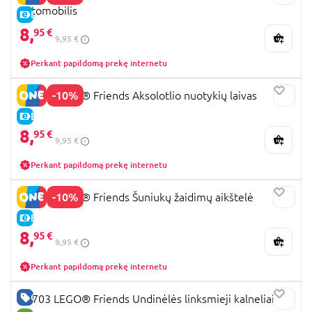
automobilis
E-KAINA
8,
95 €
9,95 €
Perkant papildomą prekę internetu
-10%
42681 LEGO® Friends Aksolotlio nuotykių laivas
E-KAINA
8,
95 €
9,95 €
Perkant papildomą prekę internetu
-10%
42665 LEGO® Friends Šuniukų žaidimų aikštelė
E-KAINA
8,
95 €
9,95 €
Perkant papildomą prekę internetu
GERA KAINA
42703 LEGO® Friends Undinėlės linksmieji kalneliai