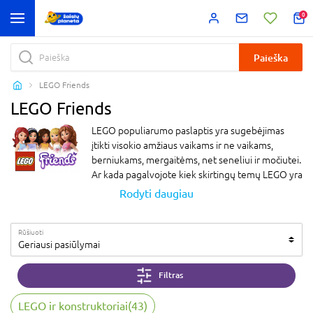
0
Paieška
LEGO Friends
LEGO Friends
LEGO populiarumo paslaptis yra sugebėjimas
įtikti visokio amžiaus vaikams ir ne vaikams,
berniukams, mergaitėms, net seneliui ir močiutei.
Ar kada pagalvojote kiek skirtingų temų LEGO yra
prikūręs ir vis nesustoja? Galima sakyti kiekvieno
Rodyti daugiau
skoniui: ir architektui, ir inžinieriui, ir būsimam
vairuotojui, gyvūnėlių mylėtojams, fantastikos
Rūšiuoti
gerbėjams, filmų fanams ir dar galybei skirtingų
Geriausi pasiūlymai
skonių ir pomėgių žmonių. Norime paklausti ar
įtariate, kokia yra viena populiariausių temų tarp
Filtras
mokyklinio amžiaus mergaičių? Aišku, ją mėgsta ir
mažesnės, ir vyresnės draugės, ir berniukai. Tai
LEGO ir konstruktoriai
(
43
)
yra LEGO Friends! Šauni serija apie mergaičių