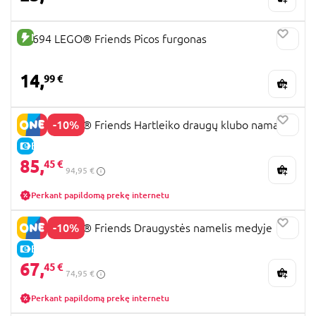
NAUJA PREKĖ
42694 LEGO® Friends Picos furgonas
14,
99 €
-10%
42689 LEGO® Friends Hartleiko draugų klubo namai
E-KAINA
85,
45 €
94,95 €
Perkant papildomą prekę internetu
-10%
42652 LEGO® Friends Draugystės namelis medyje
E-KAINA
67,
45 €
74,95 €
Perkant papildomą prekę internetu