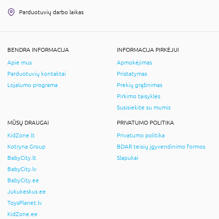
Parduotuvių darbo laikas
BENDRA INFORMACIJA
INFORMACIJA PIRKĖJUI
Apie mus
Apmokėjimas
Parduotuvių kontaktai
Pristatymas
Lojalumo programa
Prekių grąžinimas
Pirkimo taisyklės
Susisiekite su mumis
MŪSŲ DRAUGAI
PRIVATUMO POLITIKA
KidZone.lt
Privatumo politika
Kotryna Group
BDAR teisių įgyvendinimo formos
BabyCity.lt
Slapukai
BabyCity.lv
BabyCity.ee
Jukukeskus.ee
ToysPlanet.lv
KidZone.ee