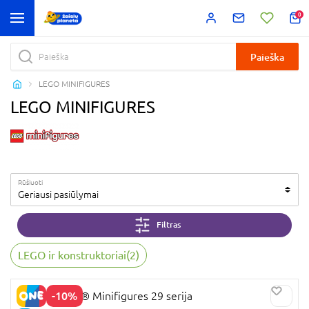
0
Paieška
LEGO MINIFIGURES
LEGO MINIFIGURES
Rūšiuoti
Geriausi pasiūlymai
Filtras
LEGO ir konstruktoriai
(
2
)
-10%
71052 LEGO® Minifigures 29 serija