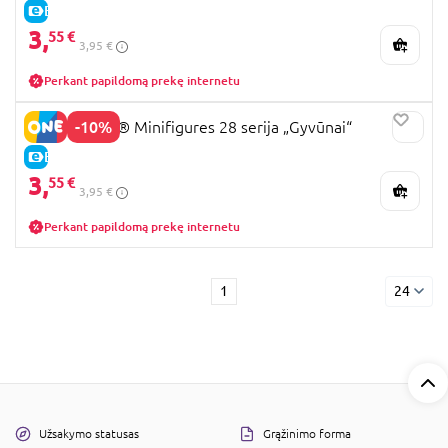
E-KAINA
3,
55 €
3,95 €
Perkant papildomą prekę internetu
-10%
71051 LEGO® Minifigures 28 serija „Gyvūnai“
E-KAINA
3,
55 €
3,95 €
Perkant papildomą prekę internetu
1
24
Užsakymo statusas
Grąžinimo forma