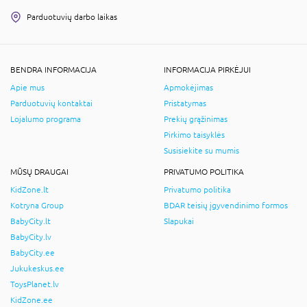
Parduotuvių darbo laikas
BENDRA INFORMACIJA
INFORMACIJA PIRKĖJUI
Apie mus
Apmokėjimas
Parduotuvių kontaktai
Pristatymas
Lojalumo programa
Prekių grąžinimas
Pirkimo taisyklės
Susisiekite su mumis
MŪSŲ DRAUGAI
PRIVATUMO POLITIKA
KidZone.lt
Privatumo politika
Kotryna Group
BDAR teisių įgyvendinimo formos
BabyCity.lt
Slapukai
BabyCity.lv
BabyCity.ee
Jukukeskus.ee
ToysPlanet.lv
KidZone.ee