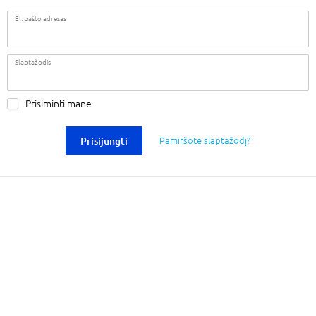
El. pašto adresas
Slaptažodis
Prisiminti mane
Prisijungti
Pamiršote slaptažodį?