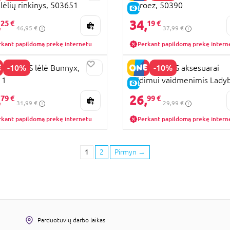
 lėlių rinkinys, 503651
Heroez, 50390
KAINA
E-KAINA
,
34,
25 €
19 €
46,95 €
37,99 €
rkant papildomą prekę internetu
Perkant papildomą prekę intern
-10%
-10%
CULOUS lėlė Bunnyx,
MIRACULOUS aksesuarai
11
žaidimui vaidmenimis Lady
KAINA
E-KAINA
50614
,
26,
79 €
99 €
31,99 €
29,99 €
rkant papildomą prekę internetu
Perkant papildomą prekę intern
1
2
Pirmyn
→
Parduotuvių darbo laikas