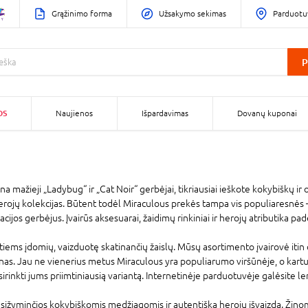
Grąžinimo forma
Užsakymo sekimas
Parduotu
P
OS
Naujienos
Išpardavimas
Dovanų kuponai
mažieji „Ladybug“ ir „Cat Noir“ gerbėjai, tikriausiai ieškote kokybiškų ir o
ojų kolekcijas. Būtent todėl Miraculous prekės tampa vis populiaresnės – 
cijos gerbėjus. Įvairūs aksesuarai, žaidimų rinkiniai ir herojų atributika pad
iems įdomių, vaizduotę skatinančių žaislų. Mūsų asortimento įvairovė itin d
as. Jau ne vienerius metus Miraculous yra populiarumo viršūnėje, o kartu s
irinkti jums priimtiniausią variantą. Internetinėje parduotuvėje galėsite len
ižyminčios kokybiškomis medžiagomis ir autentiška herojų išvaizda. Žinoma