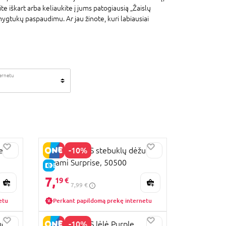
te iškart arba keliaukite į jums patogiausią „Žaislų
ygtukų paspaudimu. Ar jau žinote, kuri labiausiai
ternetu
-10%
e,
MIRACULOUS stebuklų dėžutė
Kwami Surprise, 50500
E-KAINA
7,
19 €
7,99 €
etu
Perkant papildomą prekę internetu
-10%
uge,
MIRACULOUS lėlė Purple