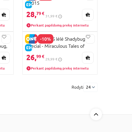
50015
E-KAINA
28,
79 €
31,99 €
etu
Perkant papildomą prekę internetu
-10%
MIRACULOUS lėlė Shadybug (TV
bug,
Special - Miraculous Tales of
E-KAINA
Shadybug and Claw Noir), 50159
26,
99 €
29,99 €
etu
Perkant papildomą prekę internetu
Rodyti
24