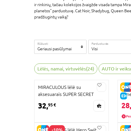
ir rinkinių, tačiau kolekcijos žvaigžde visada tampa Mira
planetos“ parduotuvę. Cat Noir, Shadybug, Queen Bee, M
pradžiugintų vaiką?
Rūšiuoti
Parduotuvės
Geriausi pasiūlymai
Visi
Lėlės, namai, virtuvėlės
(
24
)
AUTO ir veiks
MIRACULOUS lėlė su
MIR
aksesuarais SUPER SECRET
Time
E-
MARINETTE W/ LADYBUG
28
32,
95 €
OUTFIT, 50355
Pe
-10%
MIRACULOUS lėlė Hero Switch
MIRA