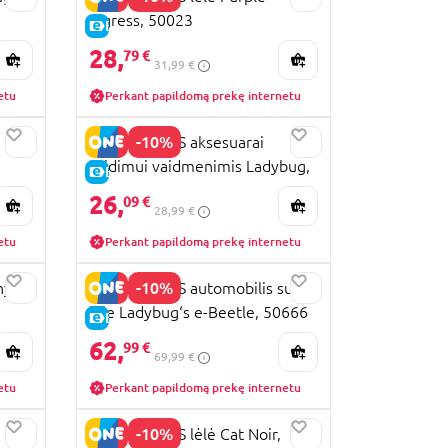
Tigress, 50023
E-KAINA
28,
79 €
31,99 €
etu
Perkant papildomą prekę internetu
-10%
MIRACULOUS aksesuarai
žaidimui vaidmenimis Ladybug,
E-KAINA
50601
26,
09 €
28,99 €
etu
Perkant papildomą prekę internetu
-10%
nys
MIRACULOUS automobilis su
9
lėle Ladybug‘s e-Beetle, 50666
E-KAINA
62,
99 €
69,99 €
etu
Perkant papildomą prekę internetu
-10%
MIRACULOUS lėlė Cat Noir,