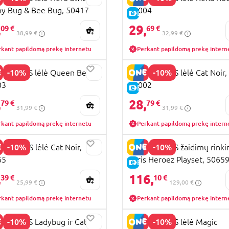
y Bug & Bee Bug, 50417
50004
KAINA
E-KAINA
,
29,
09 €
69 €
38,99 €
32,99 €
rkant papildomą prekę internetu
Perkant papildomą prekę intern
-10%
-10%
ACULOUS lėlė Queen Bee,
MIRACULOUS lėlė Cat Noir,
03
50002
KAINA
E-KAINA
,
28,
79 €
79 €
31,99 €
31,99 €
rkant papildomą prekę internetu
Perkant papildomą prekę intern
-10%
-10%
COLOUS lėlė Cat Noir,
MIRACULOUS žaidimų rinki
65
Paris Heroez Playset, 5065
KAINA
E-KAINA
,
116,
39 €
10 €
25,99 €
129,00 €
rkant papildomą prekę internetu
Perkant papildomą prekę intern
-10%
-10%
CULOUS Ladybug ir Cat
MIRACULOUS lėlė Magic