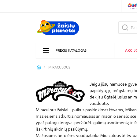
AKCIJ
PREKIŲ KATALOGAS
MIRACULOUS
Jeigu jūsų namuose gyvena 
papildytų jų mėgstamų her
tiek jau ūgtelėjusius anima
vaizduotę.
Miraculous žaislai – puikus pasirinkimas tėvams, ieškant
mažiesiems atkurti žinomiausias animacinio serialo scen
ypač patogu lengvai peržiūrėti galimą asortimentą ir išs
išskirtinių akcinių pasiūlymų.
Mažosioms herojėms ypač patinka Miraculous lėlės, pas