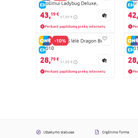
puošimui Ladybug Deluxe,
Noir
E-KAINA
E-
50247
43,
42
19 €
47,99 €
Perkant papildomą prekę internetu
Pe
-10%
MIRACULOUS lėlė Dragon Bug,
MIRA
50010
500
E-KAINA
E-
28,
28
79 €
31,99 €
Perkant papildomą prekę internetu
Pe
Užsakymo statusas
Grąžinimo forma