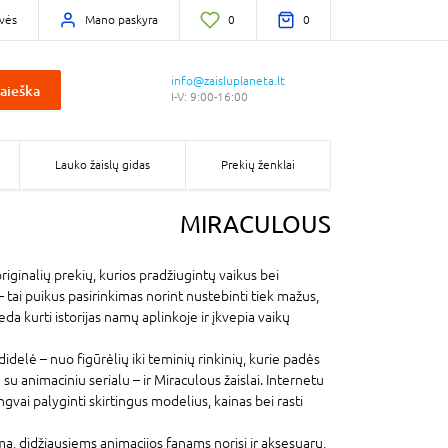
vės
Mano paskyra
0
0
info@zaisluplaneta.lt
aieška
I-V: 9:00-16:00
Lauko žaislų gidas
Prekių ženklai
MIRACULOUS
riginalių prekių, kurios pradžiugintų vaikus bei
tai puikus pasirinkimas norint nustebinti tiek mažus,
eda kurti istorijas namų aplinkoje ir įkvepia vaikų
idelė – nuo figūrėlių iki teminių rinkinių, kurie padės
u animaciniu serialu – ir Miraculous žaislai. Internetu
gvai palyginti skirtingus modelius, kainas bei rasti
, didžiausiems animacijos fanams norisi ir aksesuarų,