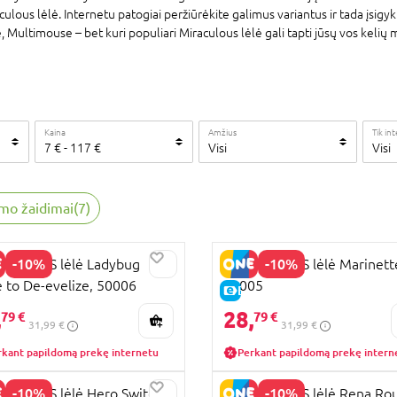
culous lėlė. Internetu patogiai peržiūrėkite galimus variantus ir tada įsigyki
ultimouse – bet kuri populiari Miraculous lėlė gali tapti jūsų vos kelių m
Kaina
Amžius
Tik in
7
€
-
117
€
Visi
Visi
mo žaidimai
(
7
)
-10%
-10%
ACULOUS lėlė Ladybug
MIRACULOUS lėlė Marinett
 to De-evelize, 50006
50005
KAINA
E-KAINA
,
28,
79 €
79 €
31,99 €
31,99 €
rkant papildomą prekę internetu
Perkant papildomą prekę intern
-10%
-10%
CULOUS lėlė Hero Switch
MIRACULOUS lėlė Rena Ro