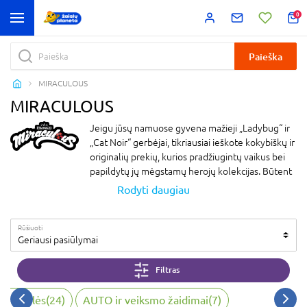
0
Paieška
MIRACULOUS
MIRACULOUS
Jeigu jūsų namuose gyvena mažieji „Ladybug“ ir
„Cat Noir“ gerbėjai, tikriausiai ieškote kokybiškų ir
originalių prekių, kurios pradžiugintų vaikus bei
papildytų jų mėgstamų herojų kolekcijas. Būtent
todėl Miraculous prekės tampa vis populiaresnės
Rodyti daugiau
– tai puikus pasirinkimas norint nustebinti tiek
mažus, tiek jau ūgtelėjusius animacijos gerbėjus.
Rūšiuoti
Įvairūs aksesuarai, žaidimų rinkiniai ir herojų
Geriausi pasiūlymai
atributika padeda kurti istorijas namų aplinkoje ir
įkvepia vaikų vaizduotę.
Filtras
Miraculous žaislai – puikus pasirinkimas tėvams,
ieškantiems įdomių, vaizduotę skatinančių žaislų.
virtuvėlės
(
24
)
AUTO ir veiksmo žaidimai
(
7
)
Mūsų asortimento įvairovė itin didelė – nuo