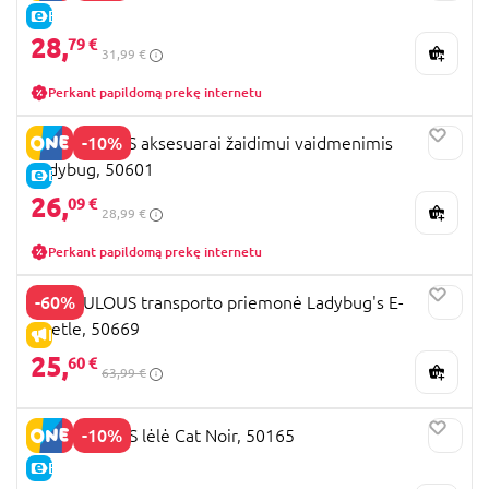
E-KAINA
28,
79 €
31,99 €
Perkant papildomą prekę internetu
-10%
MIRACULOUS aksesuarai žaidimui vaidmenimis
Ladybug, 50601
E-KAINA
26,
09 €
28,99 €
Perkant papildomą prekę internetu
-60%
MIRACULOUS transporto priemonė Ladybug's E-
Beetle, 50669
IŠPARDAVIMAS
25,
60 €
63,99 €
-10%
MIRACOLOUS lėlė Cat Noir, 50165
E-KAINA