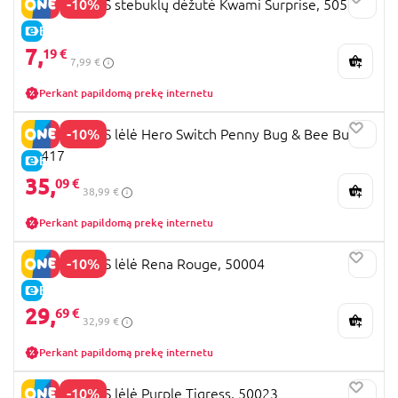
-10%
MIRACULOUS stebuklų dėžutė Kwami Surprise, 50500
E-KAINA
7,
19 €
7,99 €
Perkant papildomą prekę internetu
-10%
MIRACULOUS lėlė Hero Switch Penny Bug & Bee Bug,
50417
E-KAINA
35,
09 €
38,99 €
Perkant papildomą prekę internetu
-10%
MIRACULOUS lėlė Rena Rouge, 50004
E-KAINA
29,
69 €
32,99 €
Perkant papildomą prekę internetu
-10%
MIRACULOUS lėlė Purple Tigress, 50023