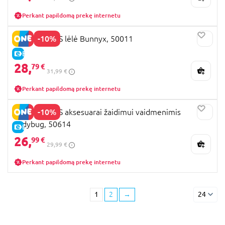
Perkant papildomą prekę internetu
-10%
MIRACULOUS lėlė Bunnyx, 50011
E-KAINA
28,
79 €
31,99 €
Perkant papildomą prekę internetu
-10%
MIRACULOUS aksesuarai žaidimui vaidmenimis
Ladybug, 50614
E-KAINA
26,
99 €
29,99 €
Perkant papildomą prekę internetu
1
2
→
24