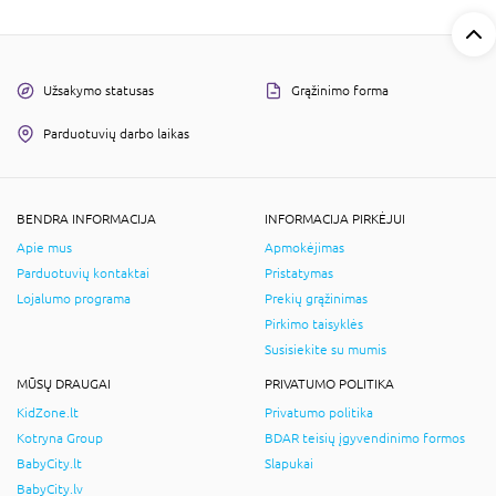
Užsakymo statusas
Grąžinimo forma
Parduotuvių darbo laikas
BENDRA INFORMACIJA
INFORMACIJA PIRKĖJUI
Apie mus
Apmokėjimas
Parduotuvių kontaktai
Pristatymas
Lojalumo programa
Prekių grąžinimas
Pirkimo taisyklės
Susisiekite su mumis
MŪSŲ DRAUGAI
PRIVATUMO POLITIKA
KidZone.lt
Privatumo politika
Kotryna Group
BDAR teisių įgyvendinimo formos
BabyCity.lt
Slapukai
BabyCity.lv