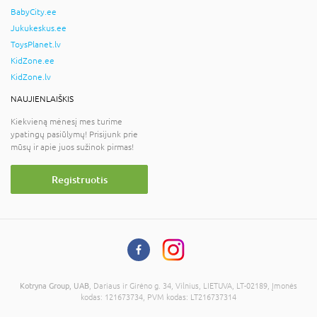
BabyCity.ee
Jukukeskus.ee
ToysPlanet.lv
KidZone.ee
KidZone.lv
NAUJIENLAIŠKIS
Kiekvieną mėnesį mes turime
ypatingų pasiūlymų! Prisijunk prie
mūsų ir apie juos sužinok pirmas!
Registruotis
Kotryna Group, UAB
, Dariaus ir Girėno g. 34, Vilnius, LIETUVA, LT-02189, Įmonės
kodas: 121673734, PVM kodas: LT216737314