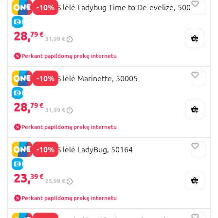
jau žinote, kuri labiausiai pradžiugintų vaiką?
-10%
MIRACULOUS lėlė Ladybug Time to De-evelize, 50006
E-KAINA
28,
79 €
31,99 €
Perkant papildomą prekę internetu
-10%
MIRACULOUS lėlė Marinette, 50005
E-KAINA
28,
79 €
31,99 €
Perkant papildomą prekę internetu
-10%
MIRACULOUS lėlė LadyBug, 50164
E-KAINA
23,
39 €
25,99 €
Perkant papildomą prekę internetu