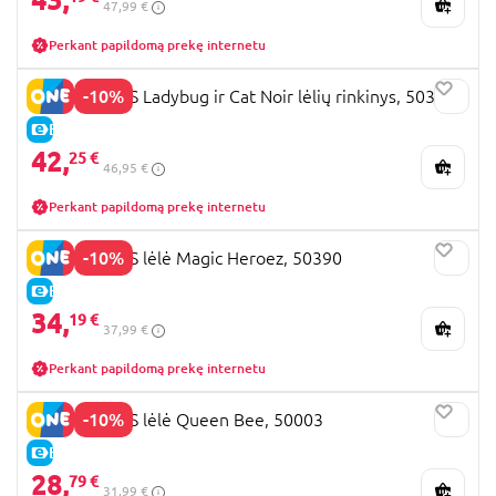
47,99 €
Perkant papildomą prekę internetu
-10%
MIRACULOUS Ladybug ir Cat Noir lėlių rinkinys, 503651
E-KAINA
42,
25 €
46,95 €
Perkant papildomą prekę internetu
-10%
MIRACULOUS lėlė Magic Heroez, 50390
E-KAINA
34,
19 €
37,99 €
Perkant papildomą prekę internetu
-10%
MIRACULOUS lėlė Queen Bee, 50003
E-KAINA
28,
79 €
31,99 €