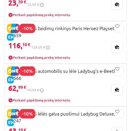
23,
39 €
25,99 €
Perkant papildomą prekę internetu
-10%
MIRACULOUS žaidimų rinkinys Paris Heroez Playset,
50659
E-KAINA
116,
10 €
129,00 €
Perkant papildomą prekę internetu
-10%
MIRACULOUS automobilis su lėle Ladybug‘s e-Beetle,
50666
E-KAINA
62,
99 €
69,99 €
Perkant papildomą prekę internetu
-10%
MIRACULOUS lėlės galva puošimui Ladybug Deluxe,
50247
E-KAINA
43,
19 €