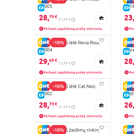
50005
501
E-KAINA
E-
28,
23
79 €
31,99 €
Perkant papildomą prekę internetu
Pe
-10%
MIRACULOUS lėlė Rena Rouge,
MIRA
50004
Tigr
E-KAINA
E-
29,
28
69 €
32,99 €
Perkant papildomą prekę internetu
Pe
-10%
MIRACULOUS lėlė Cat Noir,
MIR
50002
žaid
E-KAINA
E-
506
28,
26
79 €
31,99 €
Perkant papildomą prekę internetu
Pe
-10%
MIRACULOUS žaidimų rinkinys
MIRA