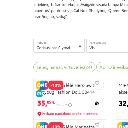
ir rinkinių, tačiau kolekcijos žvaigžde visada tampa Mira
planetos“ parduotuvę. Cat Noir, Shadybug, Queen Bee, M
pradžiugintų vaiką?
Rūšiuoti
Parduotuvės
Geriausi pasiūlymai
Visi
Lėlės, namai, virtuvėlės
(
24
)
AUTO ir veiks
-10%
MIRACULOUS lėlė Hero Switch
MIRA
Ladybug Fashion Doll, 50414
akse
E-KAINA
MAR
35,
32
09 €
38,99 €
OUTF
Perkant papildomą prekę internetu
-10%
MIRACULOUS lėlė Marinette,
MIRA