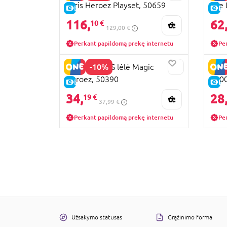
Paris Heroez Playset, 50659
lėle
E-KAINA
E-
116,
62
10 €
129,00 €
Perkant papildomą prekę internetu
Pe
-10%
MIRACULOUS lėlė Magic
MIR
Heroez, 50390
500
E-KAINA
E-
34,
28
19 €
37,99 €
Perkant papildomą prekę internetu
Pe
Užsakymo statusas
Grąžinimo forma