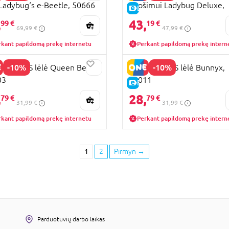
 Ladybug‘s e-Beetle, 50666
puošimui Ladybug Deluxe,
KAINA
E-KAINA
50247
,
43,
99 €
19 €
69,99 €
47,99 €
rkant papildomą prekę internetu
Perkant papildomą prekę intern
-10%
-10%
ACULOUS lėlė Queen Bee,
MIRACULOUS lėlė Bunnyx,
03
50011
KAINA
E-KAINA
,
28,
79 €
79 €
31,99 €
31,99 €
rkant papildomą prekę internetu
Perkant papildomą prekę intern
1
2
Pirmyn
→
Parduotuvių darbo laikas