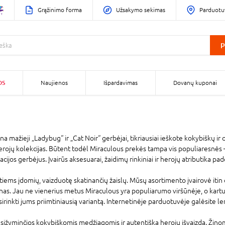
Grąžinimo forma
Užsakymo sekimas
Parduotu
P
OS
Naujienos
Išpardavimas
Dovanų kuponai
mažieji „Ladybug“ ir „Cat Noir“ gerbėjai, tikriausiai ieškote kokybiškų ir o
ojų kolekcijas. Būtent todėl Miraculous prekės tampa vis populiaresnės – 
cijos gerbėjus. Įvairūs aksesuarai, žaidimų rinkiniai ir herojų atributika pad
iems įdomių, vaizduotę skatinančių žaislų. Mūsų asortimento įvairovė itin d
as. Jau ne vienerius metus Miraculous yra populiarumo viršūnėje, o kartu s
irinkti jums priimtiniausią variantą. Internetinėje parduotuvėje galėsite len
ižyminčios kokybiškomis medžiagomis ir autentiška herojų išvaizda. Žinoma