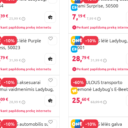
64
Kwami Surprise, 50500
KAINA
E-KAINA
,
7,
39 €
19 €
25,99 €
7,99 €
rkant papildomą prekę internetu
Perkant papildomą prekę intern
-10%
-10%
CULOUS lėlė Purple
MIRACULOUS lėlė Ladybug,
ess, 50023
50001
KAINA
E-KAINA
,
28,
79 €
79 €
31,99 €
31,99 €
rkant papildomą prekę internetu
Perkant papildomą prekę intern
-10%
-60%
ACULOUS aksesuarai
MIRACULOUS transporto
imui vaidmenimis Ladybug,
priemonė Ladybug's E-Beet
KAINA
IŠPARDAVIMAS
01
50669
,
25,
09 €
60 €
28,99 €
63,99 €
rkant papildomą prekę internetu
-10%
-10%
CULOUS automobilis su
MIRACULOUS lėlės galva