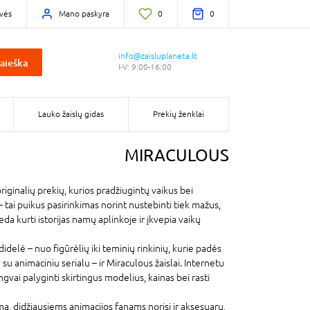
vės
Mano paskyra
0
0
info@zaisluplaneta.lt
aieška
I-V: 9:00-16:00
Lauko žaislų gidas
Prekių ženklai
MIRACULOUS
riginalių prekių, kurios pradžiugintų vaikus bei
tai puikus pasirinkimas norint nustebinti tiek mažus,
eda kurti istorijas namų aplinkoje ir įkvepia vaikų
idelė – nuo figūrėlių iki teminių rinkinių, kurie padės
u animaciniu serialu – ir Miraculous žaislai. Internetu
gvai palyginti skirtingus modelius, kainas bei rasti
, didžiausiems animacijos fanams norisi ir aksesuarų,