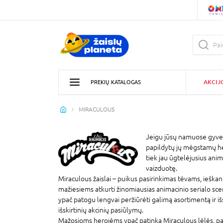
AKCIJ
PREKIŲ KATALOGAS
MIRACULOUS
Jeigu jūsų namuose gyvena 
papildytų jų mėgstamų her
tiek jau ūgtelėjusius anima
vaizduotę.
Miraculous žaislai – puikus pasirinkimas tėvams, ieškant
mažiesiems atkurti žinomiausias animacinio serialo scen
ypač patogu lengvai peržiūrėti galimą asortimentą ir išs
išskirtinių akcinių pasiūlymų.
Mažosioms herojėms ypač patinka Miraculous lėlės, pas