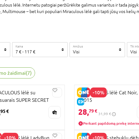
culous lėlė. Internetu patogiai peržiūrėkite galimus variantus ir tada įsigyki
ultimouse – bet kuri populiari Miraculous lėlė gali tapti jūsų vos kelių m
Kaina
Amžius
Tik in
7
€
-
117
€
Visi
Visi
mo žaidimai
(
7
)
-10%
CULOUS lėlė su
MIRACULOUS lėlė Cat Noir,
suarais SUPER SECRET
50015
E-KAINA
INETTE W/ LADYBUG
28,
,
79 €
95 €
31,99 €
IT, 50355
Perkant papildomą prekę intern
-10%
-10%
CULOUS lėlė LadyBug,
MIRACULOUS stebuklų dėž