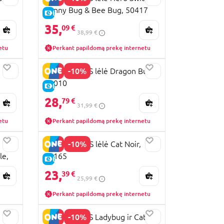
Penny Bug & Bee Bug, 50417
E-KAINA
35,
09 €
38,99 €
etu
Perkant papildomą prekę internetu
-10%
MIRACULOUS lėlė Dragon Bug,
50010
E-KAINA
28,
79 €
31,99 €
etu
Perkant papildomą prekę internetu
-10%
MIRACOLOUS lėlė Cat Noir,
le,
50165
E-KAINA
23,
39 €
25,99 €
Perkant papildomą prekę internetu
-10%
MIRACULOUS Ladybug ir Cat