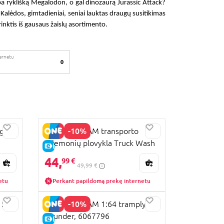
rba ryklišką Megalodon, o gal dinozaurą Jurassic Attack?
Kalėdos, gimtadieniai, seniai lauktas draugų susitikimas
 rinktis iš gausaus žaislų asortimento.
ternetu
-10%
gis
MONSTER JAM transporto
priemonių plovykla Truck Wash
E-KAINA
Playset, 6072014
44,
99 €
49,99 €
etu
Perkant papildomą prekę internetu
-10%
1:64
MONSTER JAM 1:64 tramplynas
Thunder, 6067796
E-KAINA