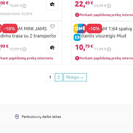
,
22,
KAINA
00 €
49 €
79,99 €
24,99 €
eriausia kaina: 32,00 €
Perkant papildomą prekę intern
-10%
-10%
STER JAM MINI JAMS
MONSTER JAM 1:64 spalvą
idimo trasa su 2 transporto
keičiantis visureigis Mud
KAINA
E-KAINA
monėm Boneyard Blaster,
Blasters, asort., 6072638
,
10,
99 €
79 €
19,99 €
11,99 €
9711
rkant papildomą prekę internetu
Perkant papildomą prekę intern
1
2
Pirmyn
→
Parduotuvių darbo laikas