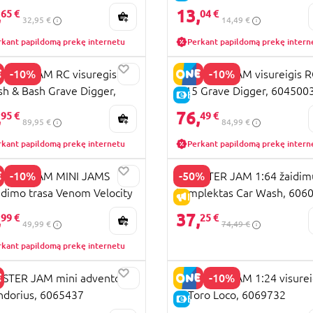
0517
,
13,
65 €
04 €
32,95 €
14,49 €
rkant papildomą prekę internetu
Perkant papildomą prekę intern
-10%
-10%
STER JAM RC visuregis
MONSTER JAM visureigis R
h & Bash Grave Digger,
1:15 Grave Digger, 604500
KAINA
E-KAINA
2500
,
76,
95 €
49 €
89,95 €
84,99 €
rkant papildomą prekę internetu
Perkant papildomą prekę intern
-10%
-50%
STER JAM MINI JAMS
MONSTER JAM 1:64 žaidim
idimo trasa Venom Velocity
komplektas Car Wash, 606
KAINA
IŠPARDAVIMAS
pion, 6069752
,
37,
99 €
25 €
49,99 €
74,49 €
rkant papildomą prekę internetu
-10%
STER JAM mini advento
MONSTER JAM 1:24 visurei
ndorius, 6065437
El Toro Loco, 6069732
RA KAINA
E-KAINA