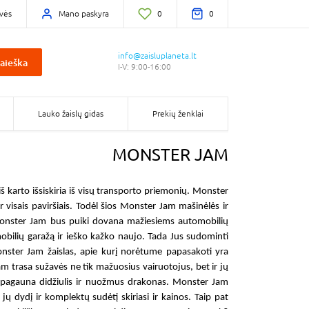
vės
Mano paskyra
0
0
info@zaisluplaneta.lt
aieška
I-V: 9:00-16:00
Lauko žaislų gidas
Prekių ženklai
MONSTER JAM
 iš karto išsiskiria iš visų transporto priemonių.
Monster
 visais paviršiais. Todėl šios
Monster Jam mašinėlės
ir
onster Jam
bus puiki dovana mažiesiems automobilių
mobilių garažą ir ieško kažko naujo. Tada Jus sudominti
nster Jam žaislas
, apie kurį norėtume papasakoti yra
am trasa
sužavės ne tik mažuosius vairuotojus, bet ir jų
s pagauna didžiulis ir nuožmus drakonas.
Monster Jam
jų dydį ir komplektų sudėtį skiriasi ir kainos. Taip pat