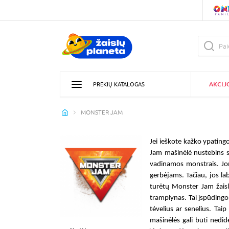
AKCIJ
PREKIŲ KATALOGAS
MONSTER JAM
Jei ieškote kažko ypating
Jam mašinėlė
nustebins sa
vadinamos monstrais. Jo
gerbėjams. Tačiau, jos la
turėtų
Monster Jam žaisl
tramplynas. Tai įspūdingo
tėvelius ar senelius. Ta
mašinėlės
gali būti nedide