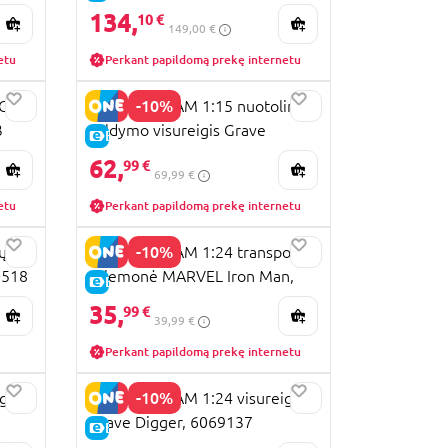
134,
10 €
149,00 €
etu
Perkant papildomą prekę internetu
-10%
C
MONSTER JAM 1:15 nuotolinio
3
valdymo visureigis Grave
E-KAINA
Digger, 6068258
62,
99 €
69,99 €
etu
Perkant papildomą prekę internetu
-10%
ų
MONSTER JAM 1:24 transporto
0518
priemonė MARVEL Iron Man,
E-KAINA
6069959
35,
99 €
39,99 €
Perkant papildomą prekę internetu
-10%
gis
MONSTER JAM 1:24 visureigis
Grave Digger, 6069137
E-KAINA