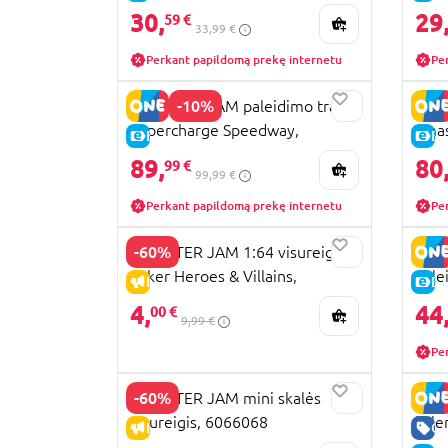
606
30,
29
59 €
33,99 €
Perkant papildomą prekę internetu
Pe
-10%
MONSTER JAM paleidimo trasa
MON
Supercharge Speedway,
Smas
E-KAINA
E-
6071089
607
89,
80
99 €
99,99 €
Perkant papildomą prekę internetu
Pe
-60%
MONSTER JAM 1:64 visureigis
MON
Joker Heroes & Villains,
pale
IŠPARDAVIMAS
E-
6064604
Scor
4,
44
00 €
9,99 €
Pe
-60%
MONSTER JAM mini skalės
MON
visureigis, 6066068
kale
IŠPARDAVIMAS
GE