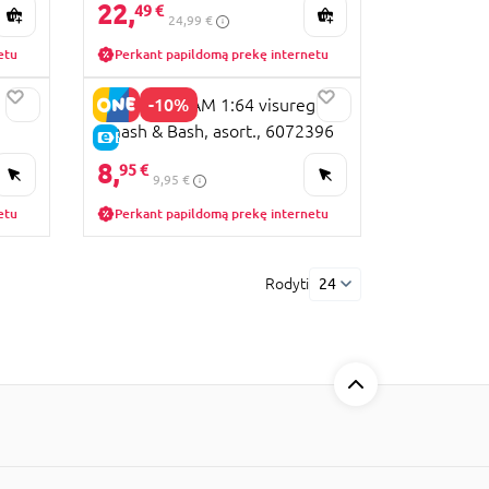
22,
49 €
24,99 €
etu
Perkant papildomą prekę internetu
-10%
MONSTER JAM 1:64 visuregis
Smash & Bash, asort., 6072396
E-KAINA
8,
95 €
9,95 €
etu
Perkant papildomą prekę internetu
Rodyti
24