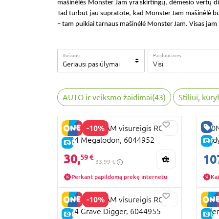
mašinėlės Monster Jam
yra skirtingų, dėmesio vertų di
Tad turbūt jau supratote, kad
Monster Jam mašinėlė
bu
– tam puikiai tarnaus
mašinėlė Monster Jam
. Visas jam 
Rūšiuoti
Parduotuvės
Geriausi pasiūlymai
Visi
AUTO ir veiksmo žaidimai
(
43
)
Stiliui, kūr
GE
-10%
MONSTER JAM visureigis RC
MON
1:24 Megalodon, 6044952
vald
E-
E-KAINA
Grav
30,
10
59 €
33,99 €
Perkant papildomą prekę internetu
Kai
-10%
MONSTER JAM visureigis RC
MON
1:24 Grave Digger, 6044955
prie
E-KAINA
E-