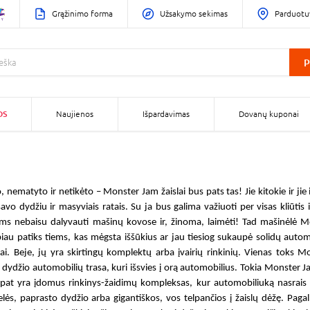
Grąžinimo forma
Užsakymo sekimas
Parduotu
P
OS
Naujienos
Išpardavimas
Dovanų kuponai
o, nematyto ir netikėto –
Monster Jam žaislai
bus pats tas! Jie kitokie ir jie
vo dydžiu ir masyviais ratais. Su ja bus galima važiuoti per visas kliūtis ir
ms nebaisu dalyvauti mašinų kovose ir, žinoma, laimėti! Tad
mašinėlė M
biau patiks tiems, kas mėgsta iššūkius ar jau tiesiog sukaupė solidų auto
ai
. Beje, jų yra skirtingų komplektų arba įvairių rinkinių. Vienas toks
Mo
 dydžio automobilių trasa, kuri išsvies į orą automobilius. Tokia
Monster J
ip pat yra įdomus rinkinys-žaidimų kompleksas, kur automobiliuką nasrai
lės, paprasto dydžio arba gigantiškos, vos telpančios į žaislų dėžę. Pagal 