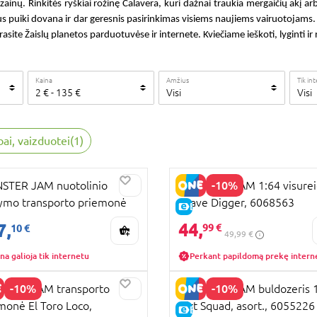
zainų. Rinkitės ryškiai rožinę Calavera, kuri dažnai traukia mergaičių akį a
s puiki dovana ir dar geresnis pasirinkimas visiems naujiems vairuotojams. 
rasite Žaislų planetos parduotuvėse ir internete. Kviečiame ieškoti, lyginti ir
Kaina
Amžius
Tik in
2
€
-
135
€
Visi
Visi
ybai, vaizduotei
(
1
)
RA KAINA
-10%
STER JAM nuotolinio
MONSTER JAM 1:64 visurei
ymo transporto priemonė
Grave Digger, 6068563
KAINA
E-KAINA
e Digger Trax, 6067880
44,
7,
99 €
10 €
49,99 €
na galioja tik internetu
Perkant papildomą prekę intern
-10%
-10%
STER JAM transporto
MONSTER JAM buldozeris 
monė El Toro Loco,
Dirt Squad, asort., 6055226
KAINA
E-KAINA