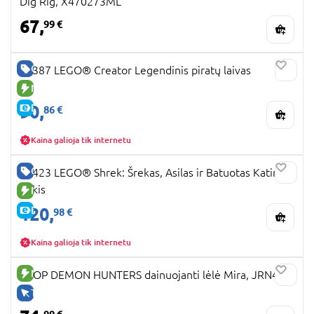
Dig Rig, X470273ML
67,
99 €
GERA KAINA
31387 LEGO® Creator Legendinis piratų laivas
NAUJA PREKĖ
90,
E-KAINA
86 €
Kaina galioja tik internetu
GERA KAINA
72423 LEGO® Shrek: Šrekas, Asilas ir Batuotas Katinas
Pūkis
NAUJA PREKĖ
120,
E-KAINA
98 €
Kaina galioja tik internetu
NAUJA PREKĖ
KPOP DEMON HUNTERS dainuojanti lėlė Mira, JRN41
TIK INTERNETU