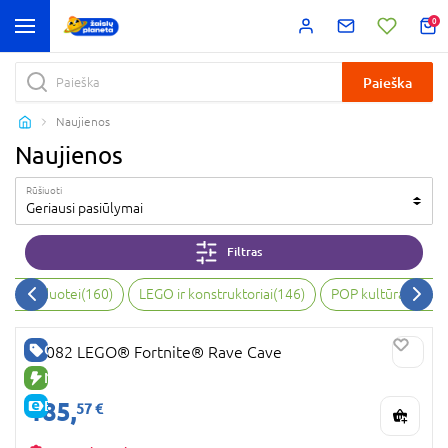
0
Paieška
Naujienos
Naujienos
Rūšiuoti
Geriausi pasiūlymai
Filtras
bai, vaizduotei
(
160
)
LEGO ir konstruktoriai
(
146
)
POP kultūra ir kol
GERA KAINA
77082 LEGO® Fortnite® Rave Cave
NAUJA PREKĖ
185,
E-KAINA
57 €