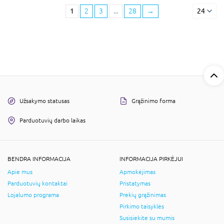
1
2
3
...
28
→
24
Užsakymo statusas
Grąžinimo forma
Parduotuvių darbo laikas
BENDRA INFORMACIJA
INFORMACIJA PIRKĖJUI
Apie mus
Apmokėjimas
Parduotuvių kontaktai
Pristatymas
Lojalumo programa
Prekių grąžinimas
Pirkimo taisyklės
Susisiekite su mumis