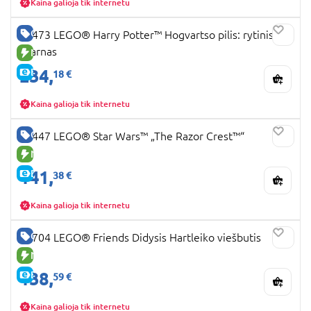
Kaina galioja tik internetu
GERA KAINA
76473 LEGO® Harry Potter™ Hogvartso pilis: rytinis
sparnas
NAUJA PREKĖ
234,
E-KAINA
18 €
Kaina galioja tik internetu
GERA KAINA
75447 LEGO® Star Wars™ „The Razor Crest™“
NAUJA PREKĖ
141,
E-KAINA
38 €
Kaina galioja tik internetu
GERA KAINA
42704 LEGO® Friends Didysis Hartleiko viešbutis
NAUJA PREKĖ
138,
E-KAINA
59 €
Kaina galioja tik internetu