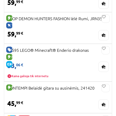
59,
99 €
NAUJA PREKĖ
KPOP DEMON HUNTERS FASHION lėlė Rumi, JRN35
TIK INTERNETU
59,
99 €
GERA KAINA
21595 LEGO® Minecraft® Enderio drakonas
NAUJA PREKĖ
53,
E-KAINA
06 €
Kaina galioja tik internetu
NAUJA PREKĖ
BONTEMPI Belaidė gitara su ausinėmis, 241420
45,
99 €