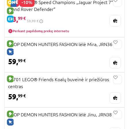
-10%
77264 LEGO® Speed Champions „Jaguar Project 7“ ir
„Land Rover Defender“
NAUJA PREKĖ
53,
99 €
E-KAINA
59,99 €
Perkant papildomą prekę internetu
NAUJA PREKĖ
KPOP DEMON HUNTERS FASHION lėlė Mira, JRN36
TIK INTERNETU
59,
99 €
NAUJA PREKĖ
42701 LEGO® Friends Koalų buveinė ir priežiūros
centras
59,
99 €
NAUJA PREKĖ
KPOP DEMON HUNTERS FASHION lėlė Jinu, JRN38
TIK INTERNETU