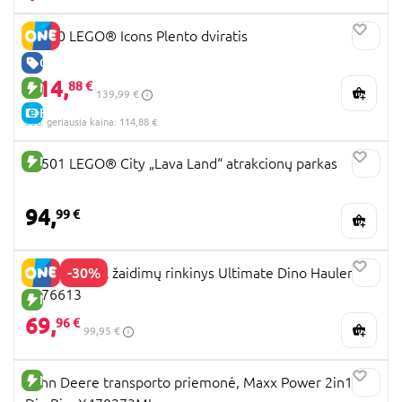
11380 LEGO® Icons Plento dviratis
GERA KAINA
114,
88 €
NAUJA PREKĖ
139,99 €
E-KAINA
30d. geriausia kaina: 114,88 €
NAUJA PREKĖ
60501 LEGO® City „Lava Land“ atrakcionų parkas
94,
99 €
-30%
PAW PATROL žaidimų rinkinys Ultimate Dino Hauler,
6076613
NAUJA PREKĖ
69,
96 €
99,95 €
NAUJA PREKĖ
John Deere transporto priemonė, Maxx Power 2in1