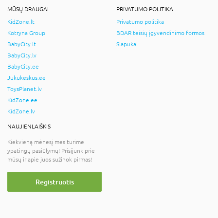
MŪSŲ DRAUGAI
PRIVATUMO POLITIKA
KidZone.lt
Privatumo politika
Kotryna Group
BDAR teisių įgyvendinimo formos
BabyCity.lt
Slapukai
BabyCity.lv
BabyCity.ee
Jukukeskus.ee
ToysPlanet.lv
KidZone.ee
KidZone.lv
NAUJIENLAIŠKIS
Kiekvieną mėnesį mes turime
ypatingų pasiūlymų! Prisijunk prie
mūsų ir apie juos sužinok pirmas!
Registruotis