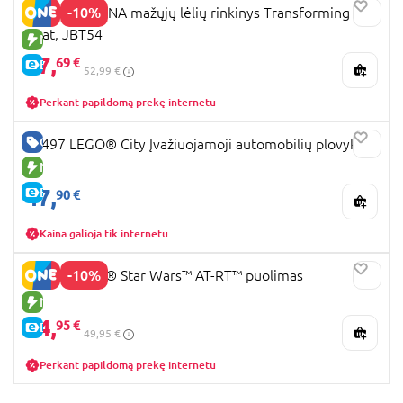
-10%
DISNEY MOANA mažųjų lėlių rinkinys Transforming
Boat, JBT54
NAUJA PREKĖ
47,
69 €
E-KAINA
52,99 €
Perkant papildomą prekę internetu
GERA KAINA
60497 LEGO® City Įvažiuojamoji automobilių plovykla
NAUJA PREKĖ
47,
E-KAINA
90 €
Kaina galioja tik internetu
-10%
75444 LEGO® Star Wars™ AT-RT™ puolimas
NAUJA PREKĖ
44,
95 €
E-KAINA
49,95 €
Perkant papildomą prekę internetu