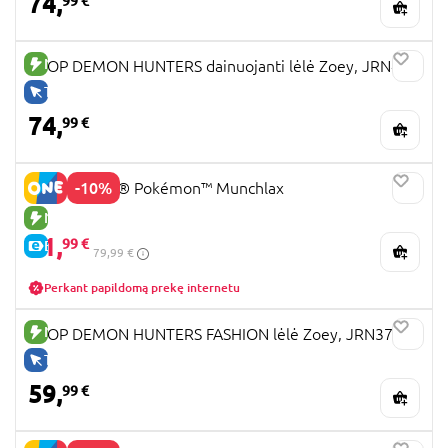
74,
99 €
NAUJA PREKĖ
KPOP DEMON HUNTERS dainuojanti lėlė Zoey, JRN42
TIK INTERNETU
74,
99 €
-10%
72150 LEGO® Pokémon™ Munchlax
NAUJA PREKĖ
71,
99 €
E-KAINA
79,99 €
Perkant papildomą prekę internetu
NAUJA PREKĖ
KPOP DEMON HUNTERS FASHION lėlė Zoey, JRN37
TIK INTERNETU
59,
99 €