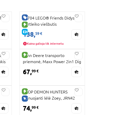
GERA KAINA
„The
42704 LEGO® Friends Didysis
Hartleiko viešbutis
NAUJA PREKĖ
E-KAINA
138,
59 €
Kaina galioja tik internetu
NAUJA PREKĖ
s,
John Deere transporto
ūkis
priemonė, Maxx Power 2in1 Dig
Rig, X470273ML
67,
99 €
NAUJA PREKĖ
KPOP DEMON HUNTERS
dainuojanti lėlė Zoey, JRN42
TIK INTERNETU
74,
99 €