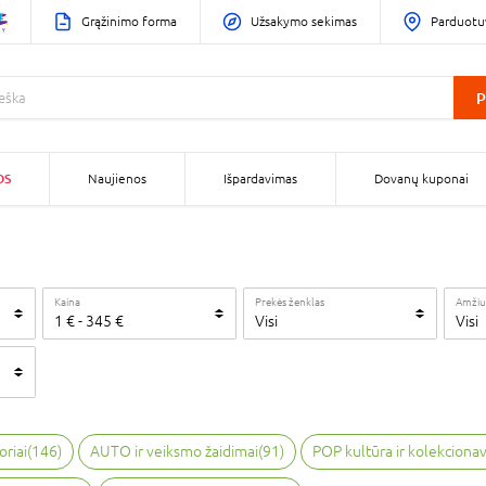
Grąžinimo forma
Užsakymo sekimas
Parduotu
P
OS
Naujienos
Išpardavimas
Dovanų kuponai
Kaina
Prekės ženklas
Amžiu
1
€
-
345
€
Visi
Visi
oriai
(
146
)
AUTO ir veiksmo žaidimai
(
91
)
POP kultūra ir kolekciona