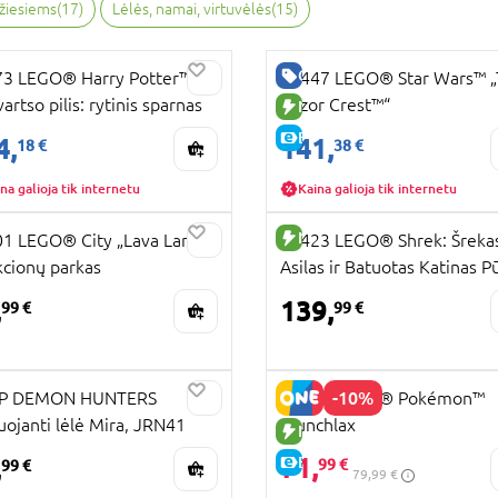
ažiesiems
(
17
)
Lėlės, namai, virtuvėlės
(
15
)
RA KAINA
GERA KAINA
3 LEGO® Harry Potter™
75447 LEGO® Star Wars™ 
artso pilis: rytinis sparnas
Razor Crest™“
UJA PREKĖ
NAUJA PREKĖ
KAINA
E-KAINA
4,
141,
18 €
38 €
na galioja tik internetu
Kaina galioja tik internetu
UJA PREKĖ
NAUJA PREKĖ
1 LEGO® City „Lava Land“
72423 LEGO® Shrek: Šreka
kcionų parkas
Asilas ir Batuotas Katinas P
,
139,
99 €
99 €
UJA PREKĖ
-10%
P DEMON HUNTERS
72150 LEGO® Pokémon™
uojanti lėlė Mira, JRN41
Munchlax
K INTERNETU
NAUJA PREKĖ
71,
,
E-KAINA
99 €
99 €
79,99 €