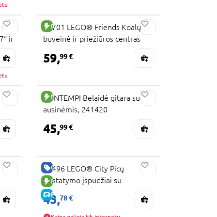
etu
NAUJA PREKĖ
42701 LEGO® Friends Koalų
“ ir
buveinė ir priežiūros centras
59,
99 €
etu
NAUJA PREKĖ
BONTEMPI Belaidė gitara su
ausinėmis, 241420
45,
99 €
GERA KAINA
60496 LEGO® City Picų
pristatymo įspūdžiai su
NAUJA PREKĖ
transporto priemonėmis
E-KAINA
43,
78 €
Kaina galioja tik internetu