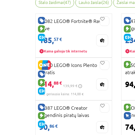
Stalo žaidimai
(
47
)
Lauko žaislai
(
26
)
Žaislai m
GERA KAINA
GE
77082 LEGO® Fortnite® Rave
7647
Cave
Hogv
NAUJA PREKĖ
NA
E-KAINA
E-
185,
23
57 €
Kaina galioja tik internetu
Kai
NA
11380 LEGO® Icons Plento
6050
dviratis
atra
GERA KAINA
114,
NAUJA PREKĖ
94
88 €
139,99 €
E-KAINA
30d. geriausia kaina: 114,88 €
GERA KAINA
NA
31387 LEGO® Creator
KPO
Legendinis piratų laivas
dain
NAUJA PREKĖ
TI
E-KAINA
90,
74
86 €