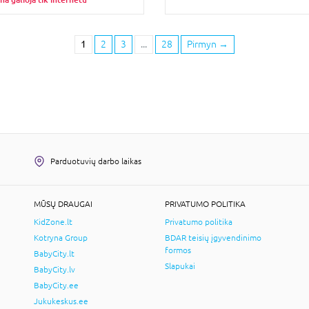
1
2
3
...
28
Pirmyn
→
Parduotuvių darbo laikas
MŪSŲ DRAUGAI
PRIVATUMO POLITIKA
KidZone.lt
Privatumo politika
Kotryna Group
BDAR teisių įgyvendinimo
formos
BabyCity.lt
Slapukai
BabyCity.lv
BabyCity.ee
Jukukeskus.ee