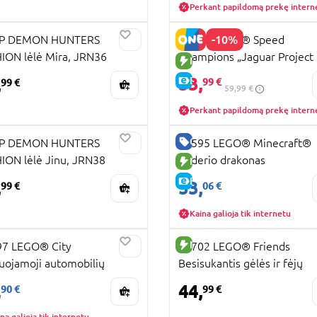
Perkant papildomą prekę intern
UJA PREKĖ
-10%
P DEMON HUNTERS
77264 LEGO® Speed
ION lėlė Mira, JRN36
Champions „Jaguar Project 7
K INTERNETU
NAUJA PREKĖ
„Land Rover Defender“
53,
,
E-KAINA
99 €
99 €
59,99 €
Perkant papildomą prekę intern
UJA PREKĖ
GERA KAINA
P DEMON HUNTERS
21595 LEGO® Minecraft®
ION lėlė Jinu, JRN38
Enderio drakonas
K INTERNETU
NAUJA PREKĖ
E-KAINA
,
53,
99 €
06 €
Kaina galioja tik internetu
RA KAINA
NAUJA PREKĖ
97 LEGO® City
42702 LEGO® Friends
iuojamoji automobilių
Besisukantis gėlės ir fėjų
UJA PREKĖ
ykla
puodelių atrakcionas
KAINA
,
44,
90 €
99 €
na galioja tik internetu