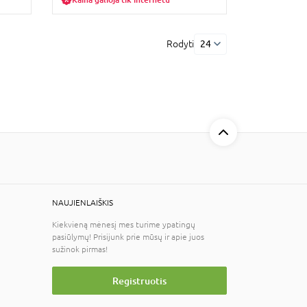
Rodyti
24
NAUJIENLAIŠKIS
Kiekvieną mėnesį mes turime ypatingų
pasiūlymų! Prisijunk prie mūsų ir apie juos
sužinok pirmas!
Registruotis