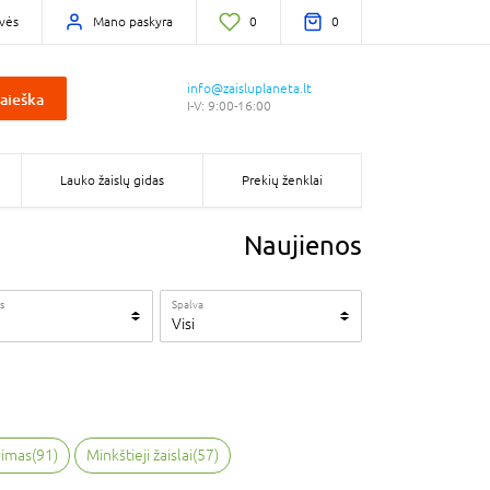
vės
Mano paskyra
0
0
info@zaisluplaneta.lt
aieška
I-V: 9:00-16:00
Lauko žaislų gidas
Prekių ženklai
Naujienos
s
Spalva
Visi
vimas
(
91
)
Minkštieji žaislai
(
57
)