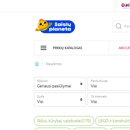
AKCIJ
PREKIŲ KATALOGAS
Naujienos
Rūšiuoti
Parduotuvės
Geriausi pasiūlymai
Visi
Dydis
Tik internetu
Visi
Visi
Stiliui, kūrybai, vaizduotei
(
170
)
LEGO ir konstrukt