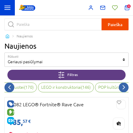
0
Paieška
Naujienos
Naujienos
Rūšiuoti
Geriausi pasiūlymai
Filtras
bai, vaizduotei
(
170
)
LEGO ir konstruktoriai
(
146
)
POP kultūra ir kol
GERA KAINA
77082 LEGO® Fortnite® Rave Cave
NAUJA PREKĖ
185,
E-KAINA
57 €