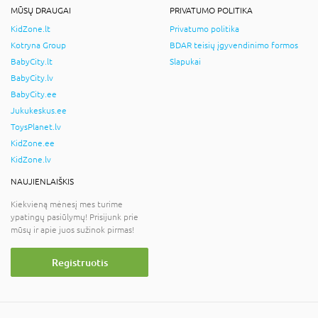
MŪSŲ DRAUGAI
PRIVATUMO POLITIKA
KidZone.lt
Privatumo politika
Kotryna Group
BDAR teisių įgyvendinimo formos
BabyCity.lt
Slapukai
BabyCity.lv
BabyCity.ee
Jukukeskus.ee
ToysPlanet.lv
KidZone.ee
KidZone.lv
NAUJIENLAIŠKIS
Kiekvieną mėnesį mes turime
ypatingų pasiūlymų! Prisijunk prie
mūsų ir apie juos sužinok pirmas!
Registruotis