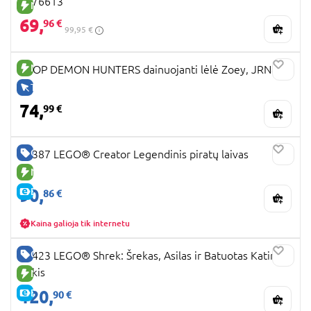
6076613
NAUJA PREKĖ
69,
96 €
99,95 €
NAUJA PREKĖ
KPOP DEMON HUNTERS dainuojanti lėlė Zoey, JRN42
TIK INTERNETU
74,
99 €
GERA KAINA
31387 LEGO® Creator Legendinis piratų laivas
NAUJA PREKĖ
90,
E-KAINA
86 €
Kaina galioja tik internetu
GERA KAINA
72423 LEGO® Shrek: Šrekas, Asilas ir Batuotas Katinas
Pūkis
NAUJA PREKĖ
120,
E-KAINA
90 €