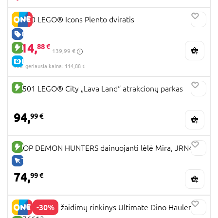
11380 LEGO® Icons Plento dviratis
GERA KAINA
114,
88 €
NAUJA PREKĖ
139,99 €
E-KAINA
30d. geriausia kaina: 114,88 €
NAUJA PREKĖ
60501 LEGO® City „Lava Land“ atrakcionų parkas
94,
99 €
NAUJA PREKĖ
KPOP DEMON HUNTERS dainuojanti lėlė Mira, JRN41
TIK INTERNETU
74,
99 €
-30%
PAW PATROL žaidimų rinkinys Ultimate Dino Hauler,