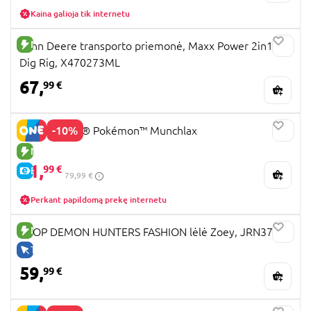
Kaina galioja tik internetu
NAUJA PREKĖ
John Deere transporto priemonė, Maxx Power 2in1
Dig Rig, X470273ML
67,
99 €
-10%
72150 LEGO® Pokémon™ Munchlax
NAUJA PREKĖ
71,
99 €
E-KAINA
79,99 €
Perkant papildomą prekę internetu
NAUJA PREKĖ
KPOP DEMON HUNTERS FASHION lėlė Zoey, JRN37
TIK INTERNETU
59,
99 €