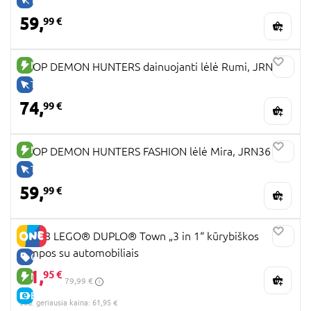
59,
99 €
NAUJA PREKĖ
KPOP DEMON HUNTERS dainuojanti lėlė Rumi, JRN40
TIK INTERNETU
74,
99 €
NAUJA PREKĖ
KPOP DEMON HUNTERS FASHION lėlė Mira, JRN36
TIK INTERNETU
59,
99 €
10478 LEGO® DUPLO® Town „3 in 1“ kūrybiškos
rampos su automobiliais
GERA KAINA
61,
95 €
NAUJA PREKĖ
79,99 €
E-KAINA
30d. geriausia kaina: 61,95 €