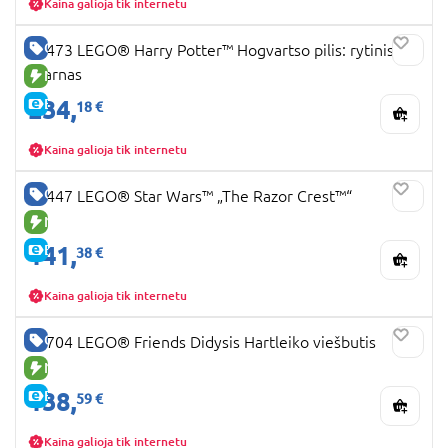
Kaina galioja tik internetu
GERA KAINA
76473 LEGO® Harry Potter™ Hogvartso pilis: rytinis
sparnas
NAUJA PREKĖ
234,
E-KAINA
18 €
Kaina galioja tik internetu
GERA KAINA
75447 LEGO® Star Wars™ „The Razor Crest™“
NAUJA PREKĖ
141,
E-KAINA
38 €
Kaina galioja tik internetu
GERA KAINA
42704 LEGO® Friends Didysis Hartleiko viešbutis
NAUJA PREKĖ
138,
E-KAINA
59 €
Kaina galioja tik internetu