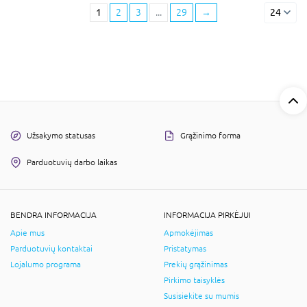
1
2
3
...
29
→
24
Užsakymo statusas
Grąžinimo forma
Parduotuvių darbo laikas
BENDRA INFORMACIJA
INFORMACIJA PIRKĖJUI
Apie mus
Apmokėjimas
Parduotuvių kontaktai
Pristatymas
Lojalumo programa
Prekių grąžinimas
Pirkimo taisyklės
Susisiekite su mumis