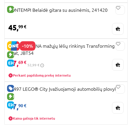
NAUJA PREKĖ
BONTEMPI Belaidė gitara su ausinėmis, 241420
45,
99 €
-10%
DISNEY MOANA mažųjų lėlių rinkinys Transforming
Boat, JBT54
NAUJA PREKĖ
47,
69 €
E-KAINA
52,99 €
Perkant papildomą prekę internetu
GERA KAINA
60497 LEGO® City Įvažiuojamoji automobilių plovykla
NAUJA PREKĖ
47,
E-KAINA
90 €
Kaina galioja tik internetu