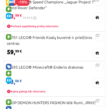
-10%
77264 LEGO® Speed Champions „Jaguar Project 7“ ir
„Land Rover Defender“
NAUJA PREKĖ
53,
99 €
E-KAINA
59,99 €
Perkant papildomą prekę internetu
NAUJA PREKĖ
42701 LEGO® Friends Koalų buveinė ir priežiūros
centras
59,
99 €
GERA KAINA
21595 LEGO® Minecraft® Enderio drakonas
NAUJA PREKĖ
53,
E-KAINA
06 €
Kaina galioja tik internetu
NAUJA PREKĖ
KPOP DEMON HUNTERS FASHION lėlė Rumi, JRN35
TIK INTERNETU