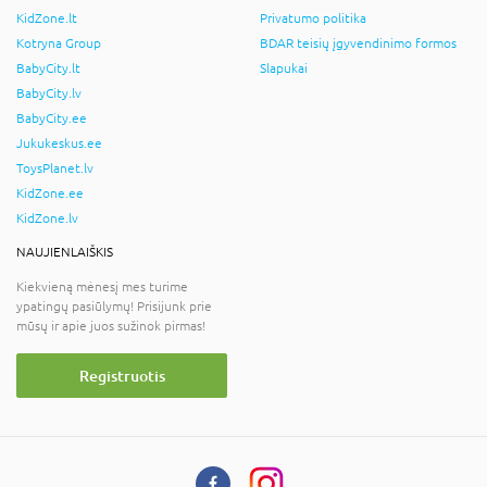
KidZone.lt
Privatumo politika
Kotryna Group
BDAR teisių įgyvendinimo formos
BabyCity.lt
Slapukai
BabyCity.lv
BabyCity.ee
Jukukeskus.ee
ToysPlanet.lv
KidZone.ee
KidZone.lv
NAUJIENLAIŠKIS
Kiekvieną mėnesį mes turime
ypatingų pasiūlymų! Prisijunk prie
mūsų ir apie juos sužinok pirmas!
Registruotis