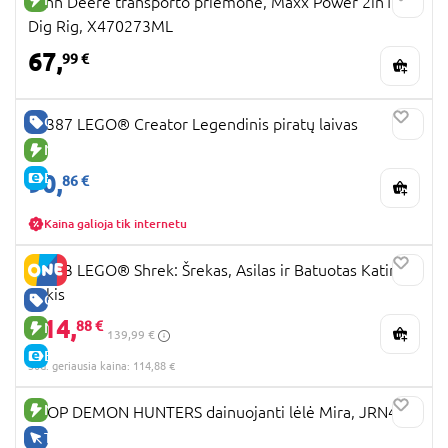
John Deere transporto priemonė, Maxx Power 2in1
Dig Rig, X470273ML
67,
99 €
GERA KAINA
31387 LEGO® Creator Legendinis piratų laivas
NAUJA PREKĖ
90,
E-KAINA
86 €
Kaina galioja tik internetu
72423 LEGO® Shrek: Šrekas, Asilas ir Batuotas Katinas
Pūkis
GERA KAINA
114,
88 €
NAUJA PREKĖ
139,99 €
E-KAINA
30d. geriausia kaina: 114,88 €
NAUJA PREKĖ
KPOP DEMON HUNTERS dainuojanti lėlė Mira, JRN41
TIK INTERNETU