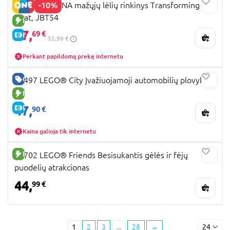
-10%
DISNEY MOANA mažųjų lėlių rinkinys Transforming
Boat, JBT54
NAUJA PREKĖ
47,
69 €
E-KAINA
52,99 €
Perkant papildomą prekę internetu
GERA KAINA
60497 LEGO® City Įvažiuojamoji automobilių plovykla
NAUJA PREKĖ
47,
E-KAINA
90 €
Kaina galioja tik internetu
NAUJA PREKĖ
42702 LEGO® Friends Besisukantis gėlės ir fėjų
puodelių atrakcionas
44,
99 €
1
2
3
...
28
→
24