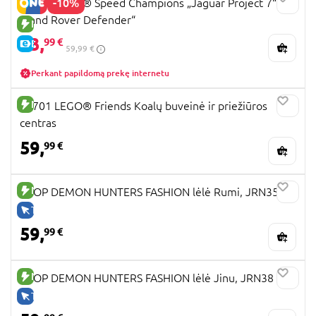
-10%
77264 LEGO® Speed Champions „Jaguar Project 7“ ir
„Land Rover Defender“
NAUJA PREKĖ
53,
99 €
E-KAINA
59,99 €
Perkant papildomą prekę internetu
NAUJA PREKĖ
42701 LEGO® Friends Koalų buveinė ir priežiūros
centras
59,
99 €
NAUJA PREKĖ
KPOP DEMON HUNTERS FASHION lėlė Rumi, JRN35
TIK INTERNETU
59,
99 €
NAUJA PREKĖ
KPOP DEMON HUNTERS FASHION lėlė Jinu, JRN38
TIK INTERNETU