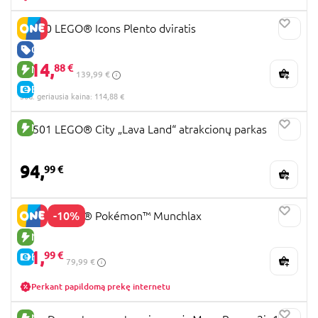
11380 LEGO® Icons Plento dviratis
GERA KAINA
114,
88 €
NAUJA PREKĖ
139,99 €
E-KAINA
30d. geriausia kaina: 114,88 €
NAUJA PREKĖ
60501 LEGO® City „Lava Land“ atrakcionų parkas
94,
99 €
-10%
72150 LEGO® Pokémon™ Munchlax
NAUJA PREKĖ
71,
99 €
E-KAINA
79,99 €
Perkant papildomą prekę internetu
NAUJA PREKĖ