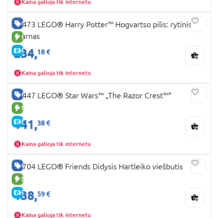
Kaina galioja tik internetu
GERA KAINA
76473 LEGO® Harry Potter™ Hogvartso pilis: rytinis
sparnas
NAUJA PREKĖ
234,
E-KAINA
18 €
Kaina galioja tik internetu
GERA KAINA
75447 LEGO® Star Wars™ „The Razor Crest™“
NAUJA PREKĖ
141,
E-KAINA
38 €
Kaina galioja tik internetu
GERA KAINA
42704 LEGO® Friends Didysis Hartleiko viešbutis
NAUJA PREKĖ
138,
E-KAINA
59 €
Kaina galioja tik internetu