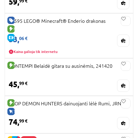
59,
99 €
GERA KAINA
21595 LEGO® Minecraft® Enderio drakonas
NAUJA PREKĖ
53,
E-KAINA
06 €
Kaina galioja tik internetu
NAUJA PREKĖ
BONTEMPI Belaidė gitara su ausinėmis, 241420
45,
99 €
NAUJA PREKĖ
KPOP DEMON HUNTERS dainuojanti lėlė Rumi, JRN40
TIK INTERNETU
74,
99 €