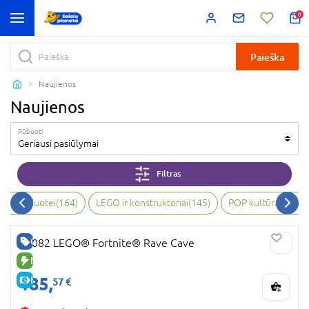
0
Paieška
Naujienos
Naujienos
Rūšiuoti
Geriausi pasiūlymai
Filtras
bai, vaizduotei
(
164
)
LEGO ir konstruktoriai
(
145
)
POP kultūra ir kol
GERA KAINA
77082 LEGO® Fortnite® Rave Cave
NAUJA PREKĖ
185,
E-KAINA
57 €