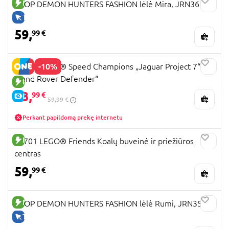
NAUJA PREKĖ
KPOP DEMON HUNTERS FASHION lėlė Mira, JRN36
TIK INTERNETU
59,
99 €
-10%
77264 LEGO® Speed Champions „Jaguar Project 7“ ir
„Land Rover Defender“
NAUJA PREKĖ
53,
99 €
E-KAINA
59,99 €
Perkant papildomą prekę internetu
NAUJA PREKĖ
42701 LEGO® Friends Koalų buveinė ir priežiūros
centras
59,
99 €
NAUJA PREKĖ
KPOP DEMON HUNTERS FASHION lėlė Rumi, JRN35
TIK INTERNETU