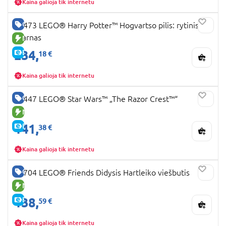
Kaina galioja tik internetu
GERA KAINA
76473 LEGO® Harry Potter™ Hogvartso pilis: rytinis
sparnas
NAUJA PREKĖ
234,
E-KAINA
18 €
Kaina galioja tik internetu
GERA KAINA
75447 LEGO® Star Wars™ „The Razor Crest™“
NAUJA PREKĖ
141,
E-KAINA
38 €
Kaina galioja tik internetu
GERA KAINA
42704 LEGO® Friends Didysis Hartleiko viešbutis
NAUJA PREKĖ
138,
E-KAINA
59 €
Kaina galioja tik internetu