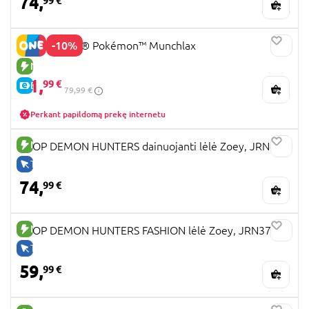
74,
99 €
-10%
72150 LEGO® Pokémon™ Munchlax
NAUJA PREKĖ
71,
99 €
E-KAINA
79,99 €
Perkant papildomą prekę internetu
NAUJA PREKĖ
KPOP DEMON HUNTERS dainuojanti lėlė Zoey, JRN42
TIK INTERNETU
74,
99 €
NAUJA PREKĖ
KPOP DEMON HUNTERS FASHION lėlė Zoey, JRN37
TIK INTERNETU
59,
99 €