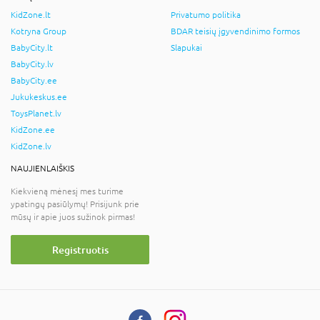
KidZone.lt
Privatumo politika
Kotryna Group
BDAR teisių įgyvendinimo formos
BabyCity.lt
Slapukai
BabyCity.lv
BabyCity.ee
Jukukeskus.ee
ToysPlanet.lv
KidZone.ee
KidZone.lv
NAUJIENLAIŠKIS
Kiekvieną mėnesį mes turime
ypatingų pasiūlymų! Prisijunk prie
mūsų ir apie juos sužinok pirmas!
Registruotis