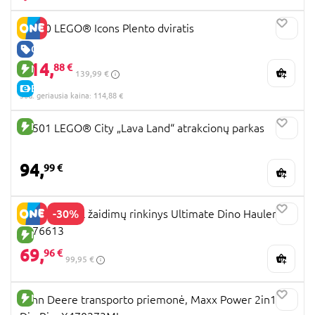
11380 LEGO® Icons Plento dviratis
GERA KAINA
114,
88 €
NAUJA PREKĖ
139,99 €
E-KAINA
30d. geriausia kaina: 114,88 €
NAUJA PREKĖ
60501 LEGO® City „Lava Land“ atrakcionų parkas
94,
99 €
-30%
PAW PATROL žaidimų rinkinys Ultimate Dino Hauler,
6076613
NAUJA PREKĖ
69,
96 €
99,95 €
NAUJA PREKĖ
John Deere transporto priemonė, Maxx Power 2in1