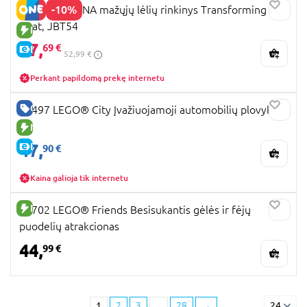
-10%
DISNEY MOANA mažųjų lėlių rinkinys Transforming
Boat, JBT54
NAUJA PREKĖ
47,
69 €
E-KAINA
52,99 €
Perkant papildomą prekę internetu
GERA KAINA
60497 LEGO® City Įvažiuojamoji automobilių plovykla
NAUJA PREKĖ
47,
E-KAINA
90 €
Kaina galioja tik internetu
NAUJA PREKĖ
42702 LEGO® Friends Besisukantis gėlės ir fėjų
puodelių atrakcionas
44,
99 €
1
2
3
...
28
→
24