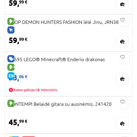
59,
99 €
NAUJA PREKĖ
KPOP DEMON HUNTERS FASHION lėlė Jinu, JRN38
TIK INTERNETU
59,
99 €
GERA KAINA
21595 LEGO® Minecraft® Enderio drakonas
NAUJA PREKĖ
53,
E-KAINA
06 €
Kaina galioja tik internetu
NAUJA PREKĖ
BONTEMPI Belaidė gitara su ausinėmis, 241420
45,
99 €