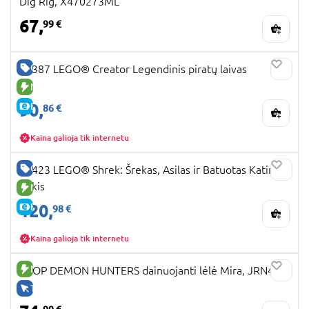
Dig Rig, X470273ML
67,
99 €
GERA KAINA
31387 LEGO® Creator Legendinis piratų laivas
NAUJA PREKĖ
90,
E-KAINA
86 €
Kaina galioja tik internetu
GERA KAINA
72423 LEGO® Shrek: Šrekas, Asilas ir Batuotas Katinas
Pūkis
NAUJA PREKĖ
120,
E-KAINA
98 €
Kaina galioja tik internetu
NAUJA PREKĖ
KPOP DEMON HUNTERS dainuojanti lėlė Mira, JRN41
TIK INTERNETU