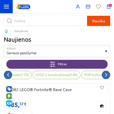
0
Paieška
Naujienos
Naujienos
Rūšiuoti
Geriausi pasiūlymai
Filtras
bai, vaizduotei
(
170
)
LEGO ir konstruktoriai
(
146
)
POP kultūra ir kol
GERA KAINA
77082 LEGO® Fortnite® Rave Cave
NAUJA PREKĖ
185,
E-KAINA
57 €