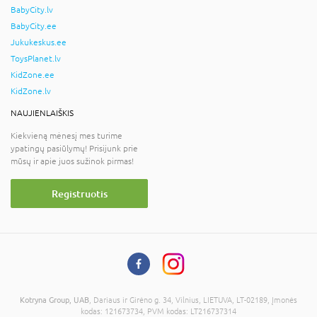
BabyCity.lv
BabyCity.ee
Jukukeskus.ee
ToysPlanet.lv
KidZone.ee
KidZone.lv
NAUJIENLAIŠKIS
Kiekvieną mėnesį mes turime
ypatingų pasiūlymų! Prisijunk prie
mūsų ir apie juos sužinok pirmas!
Registruotis
Kotryna Group, UAB
, Dariaus ir Girėno g. 34, Vilnius, LIETUVA, LT-02189, Įmonės
kodas: 121673734, PVM kodas: LT216737314