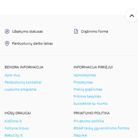
Užsakymo statusas
Grąžinimo forma
Parduotuvių darbo laikas
BENDRA INFORMACIJA
INFORMACIJA PIRKĖJUI
Apie mus
Apmokėjimas
Parduotuvių kontaktai
Pristatymas
Lojalumo programa
Prekių grąžinimas
Pirkimo taisyklės
Susisiekite su mumis
MŪSŲ DRAUGAI
PRIVATUMO POLITIKA
KidZone.lt
Privatumo politika
Kotryna Group
BDAR teisių įgyvendinimo formos
BabyCity.lt
Slapukai