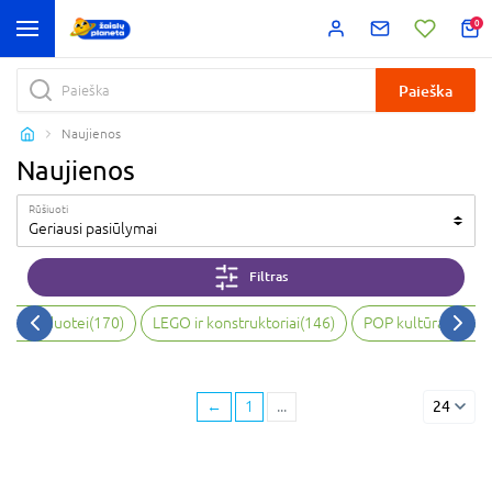
0
Paieška
Naujienos
Naujienos
Rūšiuoti
Geriausi pasiūlymai
Filtras
bai, vaizduotei
(
170
)
LEGO ir konstruktoriai
(
146
)
POP kultūra ir kol
←
1
...
24