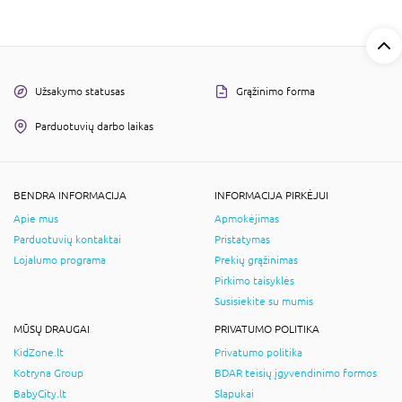
Užsakymo statusas
Grąžinimo forma
Parduotuvių darbo laikas
BENDRA INFORMACIJA
INFORMACIJA PIRKĖJUI
Apie mus
Apmokėjimas
Parduotuvių kontaktai
Pristatymas
Lojalumo programa
Prekių grąžinimas
Pirkimo taisyklės
Susisiekite su mumis
MŪSŲ DRAUGAI
PRIVATUMO POLITIKA
KidZone.lt
Privatumo politika
Kotryna Group
BDAR teisių įgyvendinimo formos
BabyCity.lt
Slapukai