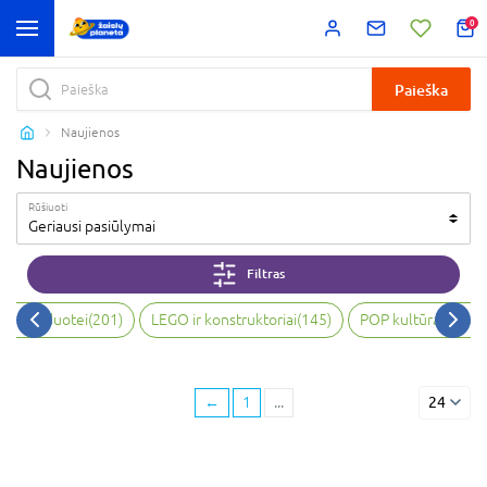
0
Paieška
Naujienos
Naujienos
Rūšiuoti
Geriausi pasiūlymai
Filtras
bai, vaizduotei
(
201
)
LEGO ir konstruktoriai
(
145
)
POP kultūra ir kol
←
1
...
24