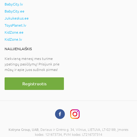
BabyCity.lv
BabyCity.ee
Jukukeskus.ee
ToysPlanet.lv
KidZone.ee
KidZone.lv
NAUJIENLAIŠKIS
Kiekvieną mėnesį mes turime
ypatingų pasiūlymų! Prisijunk prie
mūsų ir apie juos sužinok pirmas!
Registruotis
Kotryna Group, UAB
, Dariaus ir Girėno g. 34, Vilnius, LIETUVA, LT-02189, Įmonės
kodas: 121673734, PVM kodas: LT216737314