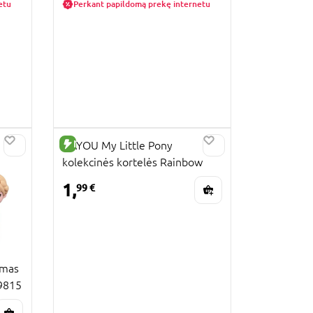
etu
Perkant papildomą prekę internetu
NAUJA PREKĖ
KAYOU My Little Pony
kolekcinės kortelės Rainbow
Edition, 5 vnt., MLP-KP-YH-CH-
1,
99 €
002B-EMEA
amas
09815