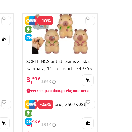
-10%
NAUJA PREKĖ
H-
E-KAINA
SOFTLINGS antistresinis žaislas
Kapibara, 11 cm, asort., 549355
3,
59 €
3,99 €
Perkant papildomą prekę internetu
-25%
us,
Capybara dėlionė, 2507K0880
NAUJA PREKĖ
2,
E-KAINA
96 €
3,95 €