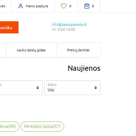
vės
Mano paskyra
0
0
info@zaisluplaneta.lt
aieška
I-V: 9:00-16:00
Lauko žaislų gidas
Prekių ženklai
Naujienos
s
Spalva
Visi
dimai
(
90
)
Minkštieji žaislai
(
57
)