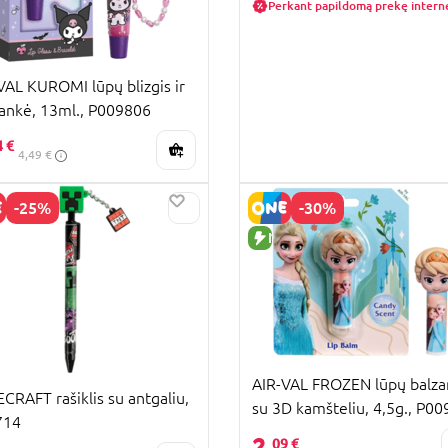
Perkant papildomą prekę intern
VAL KUROMI lūpų blizgis ir
ankė, 13ml., P009806
4 €
4,49 €
-25%
-30%
UJA PREKĖ
NAUJA PREKĖ
KAINA
AIR-VAL FROZEN lūpų balz
CRAFT rašiklis su antgaliu,
su 3D kamšteliu, 4,5g., P0
714
2,
09 €