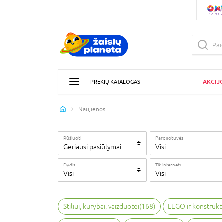
AKCIJ
PREKIŲ KATALOGAS
Naujienos
Rūšiuoti
Parduotuvės
Geriausi pasiūlymai
Visi
Dydis
Tik internetu
Visi
Visi
Stiliui, kūrybai, vaizduotei
(
168
)
LEGO ir konstrukt