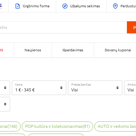
Grąžinimo forma
Užsakymo sekimas
Parduotu
P
OS
Naujienos
Išpardavimas
Dovanų kuponai
Kaina
Prekės ženklas
Amžiu
1
€
-
345
€
Visi
Visi
oriai
(
146
)
POP kultūra ir kolekcionavimas
(
91
)
AUTO ir veiksmo žai