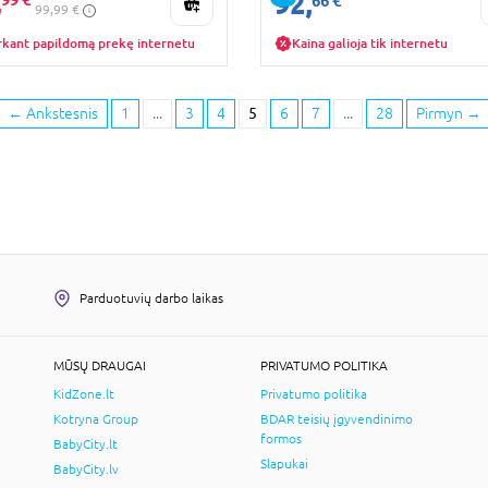
,
92,
66 €
99,99 €
rkant papildomą prekę internetu
Kaina galioja tik internetu
←
Ankstesnis
1
...
3
4
5
6
7
...
28
Pirmyn
→
Parduotuvių darbo laikas
MŪSŲ DRAUGAI
PRIVATUMO POLITIKA
KidZone.lt
Privatumo politika
Kotryna Group
BDAR teisių įgyvendinimo
formos
BabyCity.lt
Slapukai
BabyCity.lv