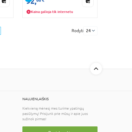
92,
66 €
Kaina galioja tik internetu
Rodyti
24
NAUJIENLAIŠKIS
Kiekvieną mėnesį mes turime ypatingų
pasiūlymų! Prisijunk prie mūsų ir apie juos
sužinok pirmas!