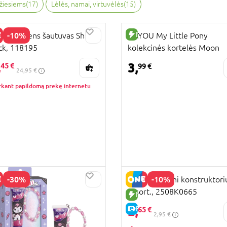
ažiesiems
(
17
)
Lėlės, namai, virtuvėlės
(
15
)
NAUJA PREKĖ
-10%
T vandens šautuvas Shark
KAYOU My Little Pony
ck, 118195
kolekcinės kortelės Moon
UJA PREKĖ
Edition, 8 vnt., MLP-KP-YYY
,
KAINA
3,
45 €
99 €
24,95 €
HY-003B-EMEA
rkant papildomą prekę internetu
-30%
-10%
Capybara mini konstruktori
assort., 2508K0665
UJA PREKĖ
NAUJA PREKĖ
2,
E-KAINA
65 €
2,95 €