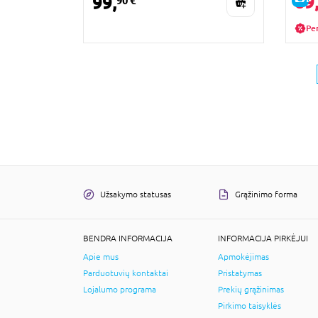
89
99,
90 €
Pe
Užsakymo statusas
Grąžinimo forma
BENDRA INFORMACIJA
INFORMACIJA PIRKĖJUI
Apie mus
Apmokėjimas
Parduotuvių kontaktai
Pristatymas
Lojalumo programa
Prekių grąžinimas
Pirkimo taisyklės