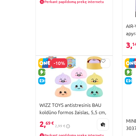
Perkant papildomą prekę internetu
AIR-
apyr
3,
1
-10%
NAUJA PREKĖ
NA
E-KAINA
E-
WIZZ TOYS antistresinis BAU
koldūno formos žaislas, 5,5 cm,
asort., 543789
MINE
2,
69 €
2,99 €
303
Perkant papildomą prekę internetu