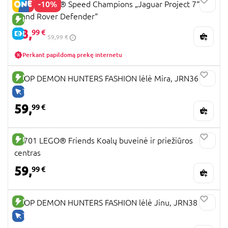
-10%
77264 LEGO® Speed Champions „Jaguar Project 7“ ir
„Land Rover Defender“
NAUJA PREKĖ
53,
99 €
E-KAINA
59,99 €
Perkant papildomą prekę internetu
NAUJA PREKĖ
KPOP DEMON HUNTERS FASHION lėlė Mira, JRN36
TIK INTERNETU
59,
99 €
NAUJA PREKĖ
42701 LEGO® Friends Koalų buveinė ir priežiūros
centras
59,
99 €
NAUJA PREKĖ
KPOP DEMON HUNTERS FASHION lėlė Jinu, JRN38
TIK INTERNETU