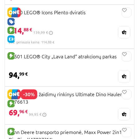
11380 LEGO® Icons Plento dviratis
GERA KAINA
114,
88 €
NAUJA PREKĖ
139,99 €
E-KAINA
30d. geriausia kaina: 114,88 €
NAUJA PREKĖ
60501 LEGO® City „Lava Land“ atrakcionų parkas
94,
99 €
-30%
PAW PATROL žaidimų rinkinys Ultimate Dino Hauler,
6076613
NAUJA PREKĖ
69,
96 €
99,95 €
NAUJA PREKĖ
John Deere transporto priemonė, Maxx Power 2in1