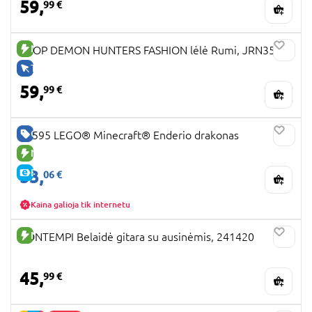
59,
99 €
NAUJA PREKĖ
KPOP DEMON HUNTERS FASHION lėlė Rumi, JRN35
TIK INTERNETU
59,
99 €
GERA KAINA
21595 LEGO® Minecraft® Enderio drakonas
NAUJA PREKĖ
53,
E-KAINA
06 €
Kaina galioja tik internetu
NAUJA PREKĖ
BONTEMPI Belaidė gitara su ausinėmis, 241420
45,
99 €