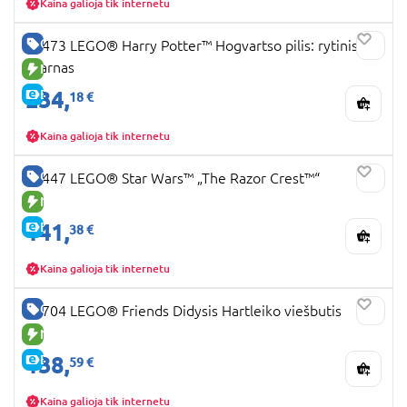
Kaina galioja tik internetu
GERA KAINA
76473 LEGO® Harry Potter™ Hogvartso pilis: rytinis
sparnas
NAUJA PREKĖ
234,
E-KAINA
18 €
Kaina galioja tik internetu
GERA KAINA
75447 LEGO® Star Wars™ „The Razor Crest™“
NAUJA PREKĖ
141,
E-KAINA
38 €
Kaina galioja tik internetu
GERA KAINA
42704 LEGO® Friends Didysis Hartleiko viešbutis
NAUJA PREKĖ
138,
E-KAINA
59 €
Kaina galioja tik internetu