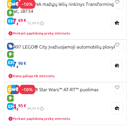
-10%
DISNEY MOANA mažųjų lėlių rinkinys Transforming
Boat, JBT54
NAUJA PREKĖ
47,
69 €
E-KAINA
52,99 €
Perkant papildomą prekę internetu
GERA KAINA
60497 LEGO® City Įvažiuojamoji automobilių plovykla
NAUJA PREKĖ
47,
E-KAINA
90 €
Kaina galioja tik internetu
-10%
75444 LEGO® Star Wars™ AT-RT™ puolimas
NAUJA PREKĖ
44,
95 €
E-KAINA
49,95 €
Perkant papildomą prekę internetu