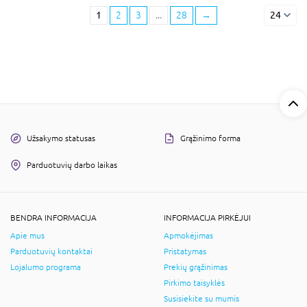
1
2
3
...
28
→
24
Užsakymo statusas
Grąžinimo forma
Parduotuvių darbo laikas
BENDRA INFORMACIJA
INFORMACIJA PIRKĖJUI
Apie mus
Apmokėjimas
Parduotuvių kontaktai
Pristatymas
Lojalumo programa
Prekių grąžinimas
Pirkimo taisyklės
Susisiekite su mumis