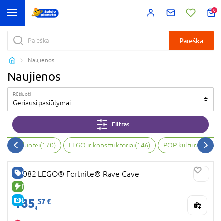
0
Paieška
Naujienos
Naujienos
Rūšiuoti
Geriausi pasiūlymai
Filtras
bai, vaizduotei
(
170
)
LEGO ir konstruktoriai
(
146
)
POP kultūra ir kol
GERA KAINA
77082 LEGO® Fortnite® Rave Cave
NAUJA PREKĖ
185,
E-KAINA
57 €