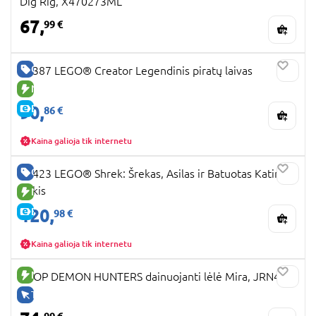
Dig Rig, X470273ML
67,
99 €
GERA KAINA
31387 LEGO® Creator Legendinis piratų laivas
NAUJA PREKĖ
90,
E-KAINA
86 €
Kaina galioja tik internetu
GERA KAINA
72423 LEGO® Shrek: Šrekas, Asilas ir Batuotas Katinas
Pūkis
NAUJA PREKĖ
120,
E-KAINA
98 €
Kaina galioja tik internetu
NAUJA PREKĖ
KPOP DEMON HUNTERS dainuojanti lėlė Mira, JRN41
TIK INTERNETU