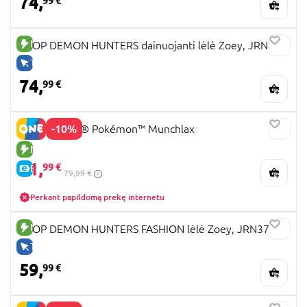
74,
99 €
NAUJA PREKĖ
KPOP DEMON HUNTERS dainuojanti lėlė Zoey, JRN42
TIK INTERNETU
74,
99 €
-10%
72150 LEGO® Pokémon™ Munchlax
NAUJA PREKĖ
71,
99 €
E-KAINA
79,99 €
Perkant papildomą prekę internetu
NAUJA PREKĖ
KPOP DEMON HUNTERS FASHION lėlė Zoey, JRN37
TIK INTERNETU
59,
99 €