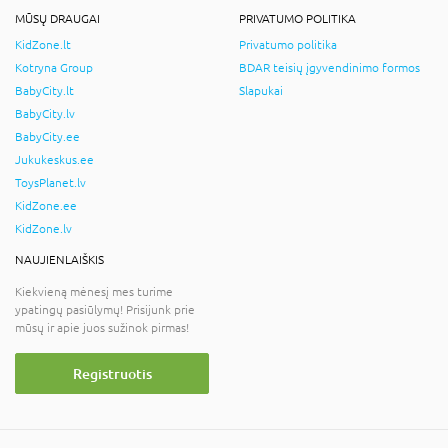
MŪSŲ DRAUGAI
PRIVATUMO POLITIKA
KidZone.lt
Privatumo politika
Kotryna Group
BDAR teisių įgyvendinimo formos
BabyCity.lt
Slapukai
BabyCity.lv
BabyCity.ee
Jukukeskus.ee
ToysPlanet.lv
KidZone.ee
KidZone.lv
NAUJIENLAIŠKIS
Kiekvieną mėnesį mes turime
ypatingų pasiūlymų! Prisijunk prie
mūsų ir apie juos sužinok pirmas!
Registruotis