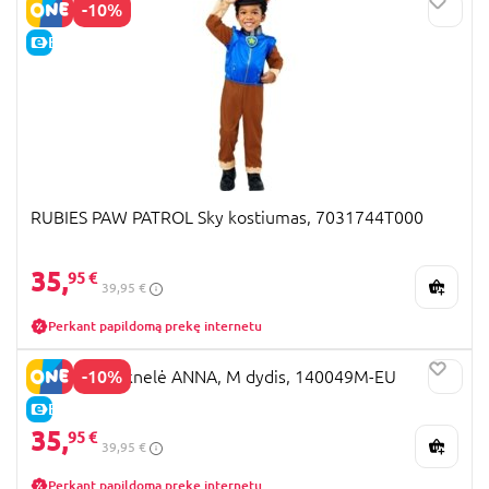
-10%
E-KAINA
RUBIES PAW PATROL Sky kostiumas, 7031744T000
35,
95 €
39,95 €
Perkant papildomą prekę internetu
-10%
DISGUISE suknelė ANNA, M dydis, 140049M-EU
E-KAINA
35,
95 €
39,95 €
Perkant papildomą prekę internetu