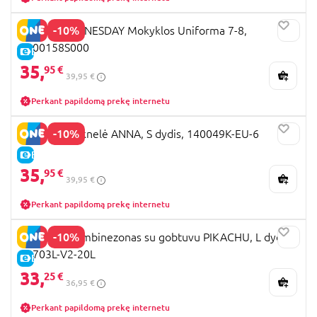
-10%
RUBIES WEDNESDAY Mokyklos Uniforma 7-8,
1000158S000
E-KAINA
35,
95 €
39,95 €
Perkant papildomą prekę internetu
-10%
DISGUISE suknelė ANNA, S dydis, 140049K-EU-6
E-KAINA
35,
95 €
39,95 €
Perkant papildomą prekę internetu
-10%
DISGUISE kombinezonas su gobtuvu PIKACHU, L dydis,
94703L-V2-20L
E-KAINA
33,
25 €
36,95 €
Perkant papildomą prekę internetu