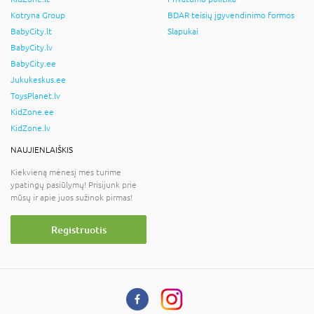
Kotryna Group
BDAR teisių įgyvendinimo formos
BabyCity.lt
Slapukai
BabyCity.lv
BabyCity.ee
Jukukeskus.ee
ToysPlanet.lv
KidZone.ee
KidZone.lv
NAUJIENLAIŠKIS
Kiekvieną mėnesį mes turime
ypatingų pasiūlymų! Prisijunk prie
mūsų ir apie juos sužinok pirmas!
Registruotis