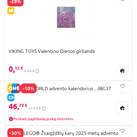
-59%
IŠPARDAVIMAS
VIKING TOYS Valentino Dienos girlianda
0,
12 €
0,29 €
-10%
JURASSIC WORLD advento kalendorius , JBG37
E-KAINA
46,
79 €
51,99 €
Perkant papildomą prekę internetu
-30%
75418 LEGO® Žvaigždžių karų 2025 metų advento