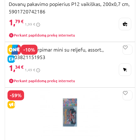
Dovanų pakavimo popierius P12 vaikiškas, 200x0,7 cm,
5901720742186
1,
79 €
1,99 €
Perkant papildomą prekę internetu
-10%
Atvirukas Marpimar mini su reljefu, assort.,
8003821151953
E-KAINA
1,
34 €
1,49 €
Perkant papildomą prekę internetu
-59%
IŠPARDAVIMAS