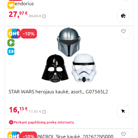
kalendorius
IŠPARDAVIMAS
27,
97 €
39,95 €
-10%
NAUJA PREKĖ
E-KAINA
STAR WARS herojaus kaukė, asort., G07565L2
16,
15 €
17,95 €
Perkant papildomą prekę internetu
-10%
RUBIES PAW PATROL Skye kaukė, 202622NS000