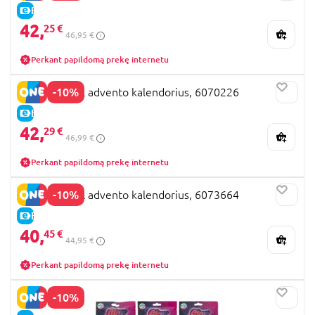
E-KAINA
42,
25 €
46,95 €
Perkant papildomą prekę internetu
-10%
PAW PATROL advento kalendorius, 6070226
E-KAINA
42,
29 €
46,99 €
Perkant papildomą prekę internetu
-10%
PAW PATROL advento kalendorius, 6073664
E-KAINA
40,
45 €
44,95 €
Perkant papildomą prekę internetu
-10%