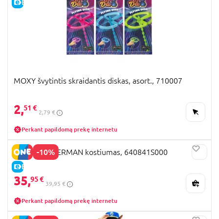
E-KAINA
MOXY švytintis skraidantis diskas, asort., 710007
2,
51 €
2,79 €
Perkant papildomą prekę internetu
-10%
RUBIES SPIDERMAN kostiumas, 640841S000
E-KAINA
35,
95 €
39,95 €
Perkant papildomą prekę internetu