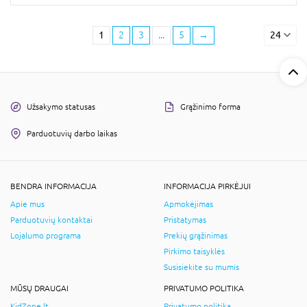
1
2
3
...
5
→
24
Užsakymo statusas
Grąžinimo forma
Parduotuvių darbo laikas
BENDRA INFORMACIJA
INFORMACIJA PIRKĖJUI
Apie mus
Apmokėjimas
Parduotuvių kontaktai
Pristatymas
Lojalumo programa
Prekių grąžinimas
Pirkimo taisyklės
Susisiekite su mumis
MŪSŲ DRAUGAI
PRIVATUMO POLITIKA
KidZone.lt
Privatumo politika