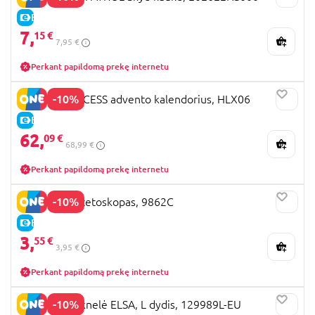
E-KAINA
7,
15 €
7,95 €
Perkant papildomą prekę internetu
-10%
DISNEY PRINCESS advento kalendorius, HLX06
E-KAINA
62,
09 €
68,99 €
Perkant papildomą prekę internetu
-10%
WIDMANN stetoskopas, 9862C
E-KAINA
3,
55 €
3,95 €
Perkant papildomą prekę internetu
-10%
DISGUISE suknelė ELSA, L dydis, 129989L-EU