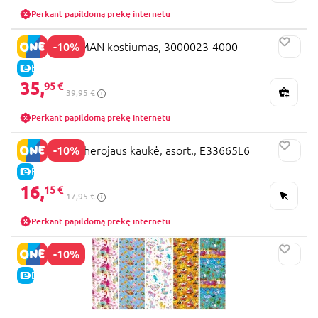
Perkant papildomą prekę internetu
-10%
RUBIES BATMAN kostiumas, 3000023-4000
E-KAINA
35,
95 €
39,95 €
Perkant papildomą prekę internetu
-10%
SPIDERMAN herojaus kaukė, asort., E33665L6
E-KAINA
16,
15 €
17,95 €
Perkant papildomą prekę internetu
-10%
E-KAINA