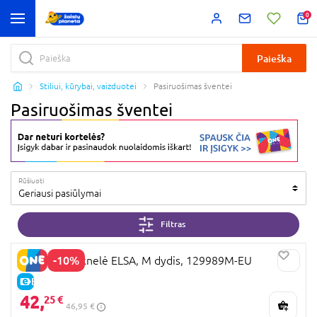
0
Paieška
Stiliui, kūrybai, vaizduotei
Pasiruošimas šventei
Pasiruošimas šventei
Rūšiuoti
Geriausi pasiūlymai
Filtras
-10%
DISGUISE suknelė ELSA, M dydis, 129989M-EU
E-KAINA
42,
25 €
46,95 €