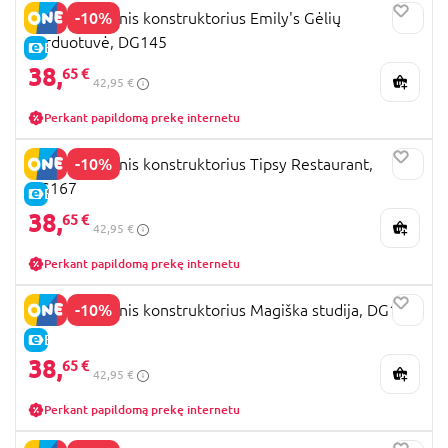
-10%
ROLIFE Medinis konstruktorius Emily's Gėlių
parduotuvė, DG145
E-KAINA
38,
65 €
42,95 €
Perkant papildomą prekę internetu
-10%
ROLIFE Medinis konstruktorius Tipsy Restaurant,
DG167
E-KAINA
38,
65 €
42,95 €
Perkant papildomą prekę internetu
-10%
ROLIFE Medinis konstruktorius Magiška studija, DG166
E-KAINA
38,
65 €
42,95 €
Perkant papildomą prekę internetu