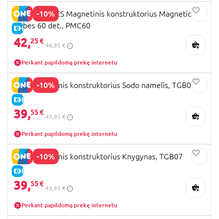
-10%
PICASSO TILES Magnetinis konstruktorius Magnetic
Cubes 60 det., PMC60
E-KAINA
42,
25 €
46,95 €
Perkant papildomą prekę internetu
-10%
ROLIFE Medinis konstruktorius Sodo namelis, TGB06
E-KAINA
39,
55 €
43,95 €
Perkant papildomą prekę internetu
-10%
ROLIFE Medinis konstruktorius Knygynas, TGB07
E-KAINA
39,
55 €
43,95 €
Perkant papildomą prekę internetu