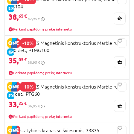
DG104
E-KAINA
38,
65 €
42,95 €
Perkant papildomą prekę internetu
-10%
PICASSO TILES Magnetinis konstruktorius Marble run
100 det., PTMG100
E-KAINA
35,
05 €
38,95 €
Perkant papildomą prekę internetu
-10%
PICASSO TILES Magnetinis konstruktorius Marble run
60 det., PTG60
E-KAINA
33,
25 €
36,95 €
Perkant papildomą prekę internetu
BRIO statybinis kranas su šviesomis, 33835