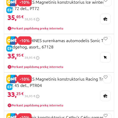
-10%
PICASSO TILES Magnetinis konstruktorius Ice winter
Set 72 det., PT72
E-KAINA
35,
05 €
38,95 €
Perkant papildomą prekę internetu
-10%
METAL MACHINES surenkamas automodelis Sonic The
Hedgehog, asort., 67128
E-KAINA
35,
95 €
39,95 €
Perkant papildomą prekę internetu
-10%
PICASSO TILES Magnetinis konstruktorius Racing Track
Set 45 det., PTR04
E-KAINA
33,
25 €
36,95 €
Perkant papildomą prekę internetu
-10%
ROLIFE Medinis konstruktorius Cathy's Gėlių namas,