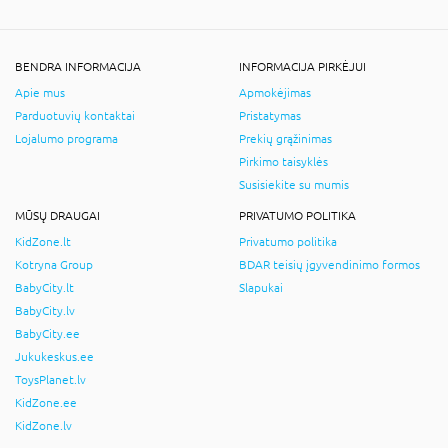
BENDRA INFORMACIJA
INFORMACIJA PIRKĖJUI
Apie mus
Apmokėjimas
Parduotuvių kontaktai
Pristatymas
Lojalumo programa
Prekių grąžinimas
Pirkimo taisyklės
Susisiekite su mumis
MŪSŲ DRAUGAI
PRIVATUMO POLITIKA
KidZone.lt
Privatumo politika
Kotryna Group
BDAR teisių įgyvendinimo formos
BabyCity.lt
Slapukai
BabyCity.lv
BabyCity.ee
Jukukeskus.ee
ToysPlanet.lv
KidZone.ee
KidZone.lv