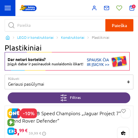
0
Paieška
LEGO ir konstruktoriai
Konstruktoriai
Plastikiniai
Plastikiniai
Rūšiuoti
Geriausi pasiūlymai
Filtras
-10%
77264 LEGO® Speed Champions „Jaguar Project 7“ ir
„Land Rover Defender“
NAUJA PREKĖ
53,
99 €
E-KAINA
59,99 €