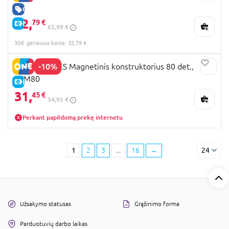
GERA KAINA
32,
79 €
E-KAINA
62,99 €
30d. geriausia kaina: 32,79 €
-10%
PICASSO TILES Magnetinis konstruktorius 80 det.,
PTM80
E-KAINA
31,
45 €
34,95 €
Perkant papildomą prekę internetu
1
2
3
...
16
→
24
Užsakymo statusas
Grąžinimo forma
Parduotuvių darbo laikas