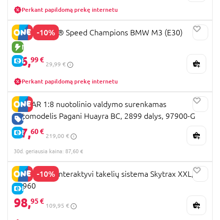
Perkant papildomą prekę internetu
-10%
77263 LEGO® Speed Champions BMW M3 (E30)
NAUJA PREKĖ
26,
99 €
E-KAINA
29,99 €
Perkant papildomą prekę internetu
RASTAR 1:8 nuotolinio valdymo surenkamas
automodelis Pagani Huayra BC, 2899 dalys, 97900-G
GERA KAINA
87,
60 €
E-KAINA
219,00 €
30d. geriausia kaina: 87,60 €
-10%
GRAVITRAX interaktyvi takelių sistema Skytrax XXL,
25960
E-KAINA
98,
95 €
109,95 €