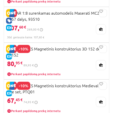
Perkant papildomą prekę internetu
RASTAR 1:8 surenkamas automodelis Maserati MC20,
3457 dalys, 93510
GERA KAINA
107,
60 €
E-KAINA
269,00 €
30d. geriausia kaina: 107,60 €
-10%
PICASSO TILES Magnetinis konstruktorius 3D 152 det.,
PT152
E-KAINA
80,
95 €
89,95 €
Perkant papildomą prekę internetu
-10%
PICASSO TILES Magnetinis konstruktorius Medieval
Age set, PTQ01
E-KAINA
67,
45 €
74,95 €
Perkant papildomą prekę internetu