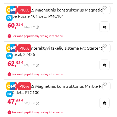
-10%
PICASSO TILES Magnetinis konstruktorius Magnetic
Cube Puzzle 101 det., PMC101
E-KAINA
60,
25 €
66,95 €
Perkant papildomą prekę internetu
-10%
GRAVITRAX interaktyvi takelių sistema Pro Starter Set
Vertical, 22426
E-KAINA
62,
95 €
69,95 €
Perkant papildomą prekę internetu
-10%
PICASSO TILES Magnetinis konstruktorius Marble Run
100 det., PTG100
E-KAINA
47,
65 €
52,95 €
Perkant papildomą prekę internetu