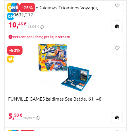
-25%
GOLIATH Stalo žaidimas Triominos Voyager,
360632,212
E-KAINA
10,
46 €
13,95 €
Perkant papildomą prekę internetu
-50%
IŠPARDAVIMAS
FUNVILLE GAMES žaidimas Sea Battle, 61148
5,
50 €
10,99 €