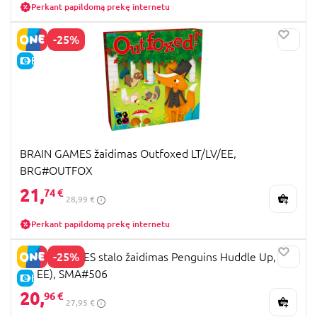
Perkant papildomą prekę internetu
-25%
E-KAINA
BRAIN GAMES žaidimas Outfoxed LT/LV/EE,
BRG#OUTFOX
21,
74 €
28,99 €
Perkant papildomą prekę internetu
-25%
SMART GAMES stalo žaidimas Penguins Huddle Up, (LT,
LV, EE), SMA#506
E-KAINA
20,
96 €
27,95 €