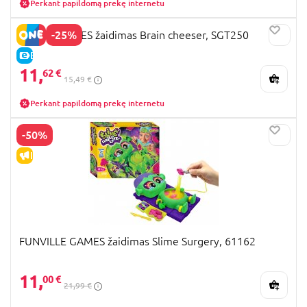
Perkant papildomą prekę internetu
-25%
SMART GAMES žaidimas Brain cheeser, SGT250
E-KAINA
11,
62 €
15,49 €
Perkant papildomą prekę internetu
-50%
IŠPARDAVIMAS
FUNVILLE GAMES žaidimas Slime Surgery, 61162
11,
00 €
21,99 €