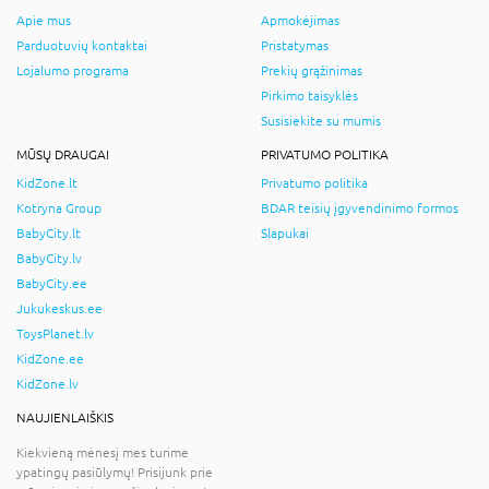
Apie mus
Apmokėjimas
Parduotuvių kontaktai
Pristatymas
Lojalumo programa
Prekių grąžinimas
Pirkimo taisyklės
Susisiekite su mumis
MŪSŲ DRAUGAI
PRIVATUMO POLITIKA
KidZone.lt
Privatumo politika
Kotryna Group
BDAR teisių įgyvendinimo formos
BabyCity.lt
Slapukai
BabyCity.lv
BabyCity.ee
Jukukeskus.ee
ToysPlanet.lv
KidZone.ee
KidZone.lv
NAUJIENLAIŠKIS
Kiekvieną mėnesį mes turime
ypatingų pasiūlymų! Prisijunk prie