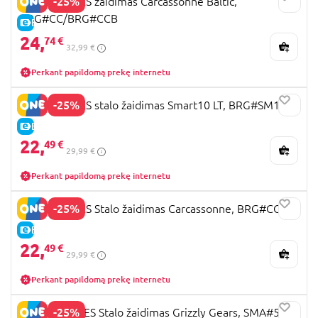
-25%
BRAIN GAMES žaidimas Carcassonne Baltic,
BRG#CC/BRG#CCB
E-KAINA
24,
74 €
32,99 €
Perkant papildomą prekę internetu
-25%
BRAIN GAMES stalo žaidimas Smart10 LT, BRG#SM10LT
E-KAINA
22,
49 €
29,99 €
Perkant papildomą prekę internetu
-25%
BRAIN GAMES Stalo žaidimas Carcassonne, BRG#CCJR
E-KAINA
22,
49 €
29,99 €
Perkant papildomą prekę internetu
-25%
SMART GAMES Stalo žaidimas Grizzly Gears, SMA#531