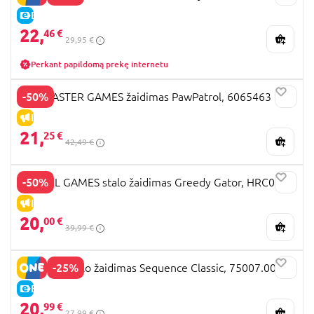
E-KAINA
22,
46 €
29,95 €
Perkant papildomą prekę internetu
-50%
SPINMASTER GAMES žaidimas PawPatrol, 6065463
IŠPARDAVIMAS
21,
25 €
42,49 €
-50%
MATTEL GAMES stalo žaidimas Greedy Gator, HRC09
IŠPARDAVIMAS
20,
00 €
39,99 €
-25%
GOLIATH stalo žaidimas Sequence Classic, 75007.006
E-KAINA
20,
99 €
27,99 €