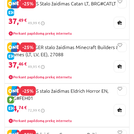
-25%
BRAIN GAMES Stalo žaidimas Catan LT, BRG#CATLT
E-KAINA
37,
49 €
49,99 €
Perkant papildomą prekę internetu
-25%
RAVENSBURGER stalo žaidimas Minecraft Builders &
Biomes (LT, LV, EE), 27088
E-KAINA
37,
46 €
49,95 €
Perkant papildomą prekę internetu
-25%
BRAIN GAMES stalo žaidimas Eldrich Horror EN,
FFG#FEH01
NAUJA PREKĖ
54,
74 €
E-KAINA
72,99 €
Perkant papildomą prekę internetu