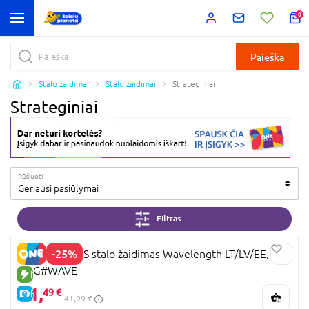
0
Paieška
Stalo žaidimai
Stalo žaidimai
Strateginiai
Strateginiai
Rūšiuoti
Geriausi pasiūlymai
Filtras
-25%
BRAIN GAMES stalo žaidimas Wavelength LT/LV/EE,
BRG#WAVE
NAUJA PREKĖ
31,
49 €
E-KAINA
41,99 €