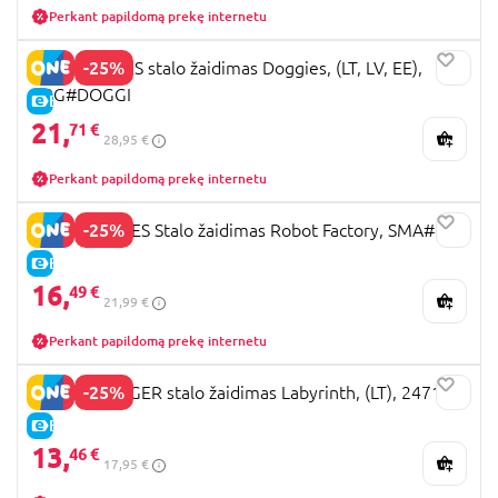
Perkant papildomą prekę internetu
-25%
BRAIN GAMES stalo žaidimas Doggies, (LT, LV, EE),
BRG#DOGGI
E-KAINA
21,
71 €
28,95 €
Perkant papildomą prekę internetu
-25%
SMART GAMES Stalo žaidimas Robot Factory, SMA#428
E-KAINA
16,
49 €
21,99 €
Perkant papildomą prekę internetu
-25%
RAVENSBURGER stalo žaidimas Labyrinth, (LT), 24714
E-KAINA
13,
46 €
17,95 €