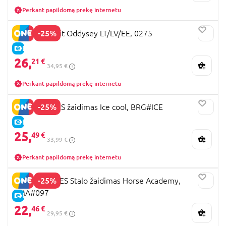
Perkant papildomą prekę internetu
-25%
Žaidimas Dixit Oddysey LT/LV/EE, 0275
E-KAINA
26,
21 €
34,95 €
Perkant papildomą prekę internetu
-25%
BRAIN GAMES žaidimas Ice cool, BRG#ICE
E-KAINA
25,
49 €
33,99 €
Perkant papildomą prekę internetu
-25%
SMART GAMES Stalo žaidimas Horse Academy,
SMA#097
E-KAINA
22,
46 €
29,95 €