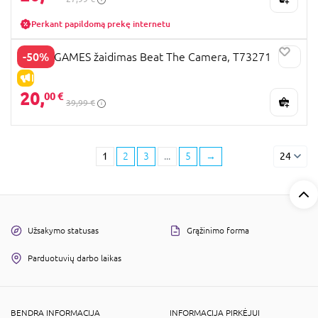
Perkant papildomą prekę internetu
-50%
TOMY GAMES žaidimas Beat The Camera, T73271
IŠPARDAVIMAS
20,
00 €
39,99 €
1
2
3
...
5
→
24
Užsakymo statusas
Grąžinimo forma
Parduotuvių darbo laikas
BENDRA INFORMACIJA
INFORMACIJA PIRKĖJUI