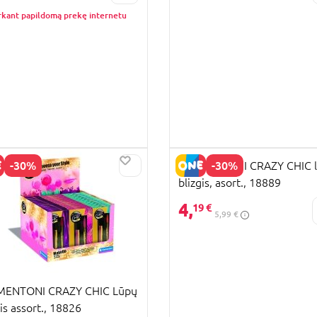
rkant papildomą prekę internetu
-30%
-30%
CLEMENTONI CRAZY CHIC 
blizgis, asort., 18889
4,
19 €
5,99 €
MENTONI CRAZY CHIC Lūpų
gis assort., 18826