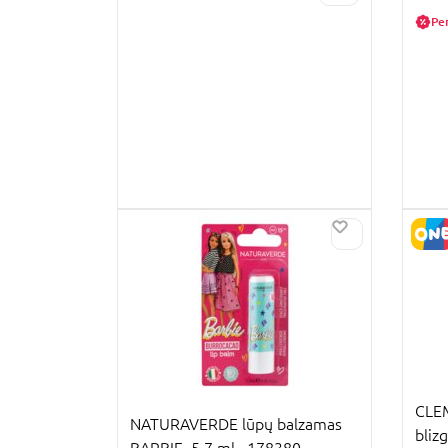
Pe
CLE
NATURAVERDE lūpų balzamas
bliz