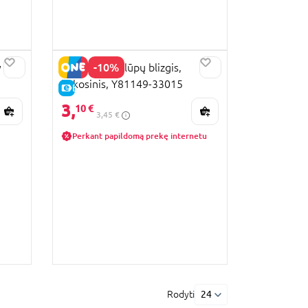
-10%
y
DREAM POP lūpų blizgis,
kokosinis, Y81149-33015
E-KAINA
3,
10 €
3,45 €
Perkant papildomą prekę internetu
Rodyti
24