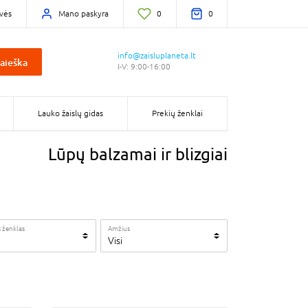
vės
Mano paskyra
0
0
info@zaisluplaneta.lt
aieška
I-V: 9:00-16:00
Lauko žaislų gidas
Prekių ženklai
Lūpų balzamai ir blizgiai
 ženklas
Amžius
Visi