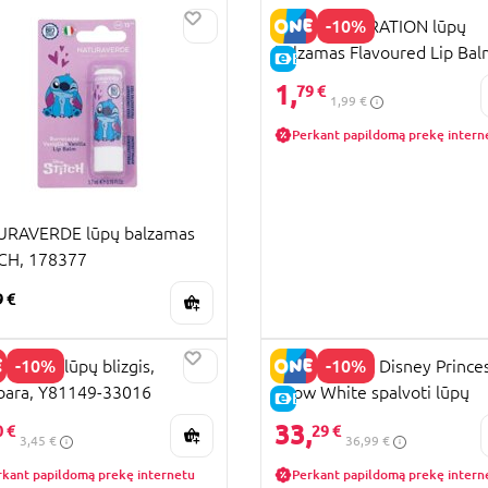
-10%
WOW GENERATION lūpų
balzamas Flavoured Lip Bal
E-KAINA
asort., WOW00112
1,
79 €
1,99 €
Perkant papildomą prekę intern
URAVERDE lūpų balzamas
CH, 178377
9 €
-10%
-10%
M POP lūpų blizgis,
LIPSMACKER Disney Prince
bara, Y81149-33016
Snow White spalvoti lūpų
KAINA
E-KAINA
balzamai obuolyje, 5 vnt.,
33,
0 €
29 €
3,45 €
36,99 €
1510727E
rkant papildomą prekę internetu
Perkant papildomą prekę intern