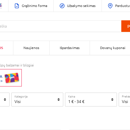
Grąžinimo forma
Užsakymo sekimas
Parduotu
P
OS
Naujienos
Išpardavimas
Dovanų kuponai
ūpų balzamai ir blizgiai
Kategorija
Kaina
Prekės
Visi
1
€
-
34
€
Visi