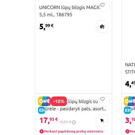
UNICORN lūpų blizgis MAGIC,
5,5 ml., 186795
5,
99 €
NAT
STIT
4,
4
-10%
YUMMILAND lūpų blizgis su
DREA
figūrėle - pasidaryk pats, asort.,
kapi
E-KAINA
E-
545965
17,
3,
95 €
1
19,95 €
Perkant papildomą prekę internetu
Pe