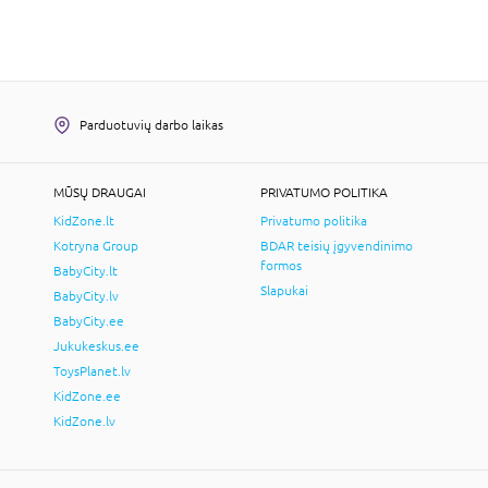
Parduotuvių darbo laikas
MŪSŲ DRAUGAI
PRIVATUMO POLITIKA
KidZone.lt
Privatumo politika
Kotryna Group
BDAR teisių įgyvendinimo
formos
BabyCity.lt
Slapukai
BabyCity.lv
BabyCity.ee
Jukukeskus.ee
ToysPlanet.lv
KidZone.ee
KidZone.lv