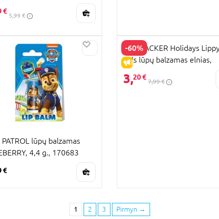
9 €
5,99 €
-60%
LIPSMACKER Holidays Lipp
Pals lūpų balzamas elnias,
IŠPARDAVIMAS
1411783EW
3,
20 €
7,99 €
PATROL lūpų balzamas
BERRY, 4,4 g., 170683
9 €
1
2
3
Pirmyn
→