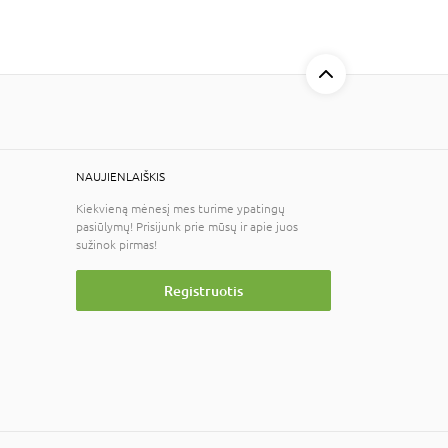
NAUJIENLAIŠKIS
Kiekvieną mėnesį mes turime ypatingų
pasiūlymų! Prisijunk prie mūsų ir apie juos
sužinok pirmas!
Registruotis