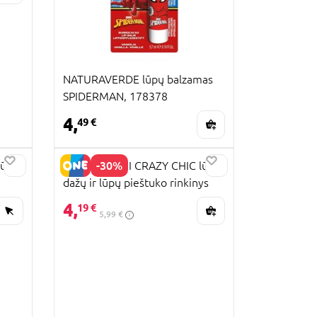
NATURAVERDE lūpų balzamas
SPIDERMAN, 178378
4,
49 €
-30%
lūpų
CLEMENTONI CRAZY CHIC lūpų
dažų ir lūpų pieštuko rinkinys
oranžinės spalvos, 18913
4,
19 €
5,99 €