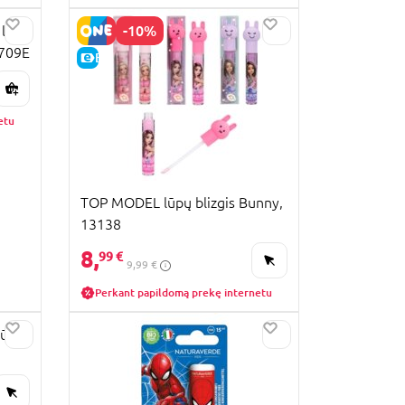
-10%
 lūpų
0709E
E-KAINA
etu
TOP MODEL lūpų blizgis Bunny,
13138
8,
99 €
9,99 €
Perkant papildomą prekę internetu
lūpų