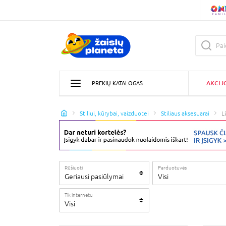
AKCIJ
PREKIŲ KATALOGAS
Stiliui, kūrybai, vaizduotei
Stiliaus aksesuarai
L
Rūšiuoti
Parduotuvės
Geriausi pasiūlymai
Visi
Tik internetu
Visi