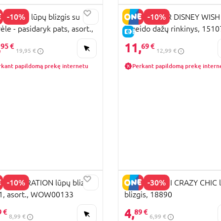
-10%
-10%
ILAND lūpų blizgis su
LIP SMACKER DISNEY WISH
ėle - pasidaryk pats, asort.,
ir veido dažų rinkinys, 151
KAINA
E-KAINA
767
,
11,
95 €
69 €
19,95 €
12,99 €
rkant papildomą prekę internetu
Perkant papildomą prekę intern
-10%
-30%
GENERATION lūpų blizgis,
CLEMENTONI CRAZY CHIC 
 1, asort., WOW00133
blizgis, 18890
KAINA
4,
9 €
89 €
8,99 €
6,99 €