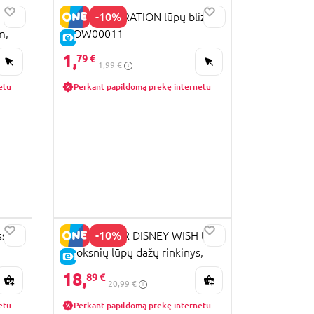
-10%
WOW GENERATION lūpų blizgis,
m,
WOW00011
E-KAINA
1,
79 €
1,99 €
etu
Perkant papildomą prekę internetu
-10%
ss
LIP SMACKER DISNEY WISH trijų
sluoksnių lūpų dažų rinkinys,
E-KAINA
1510711E
18,
89 €
20,99 €
etu
Perkant papildomą prekę internetu