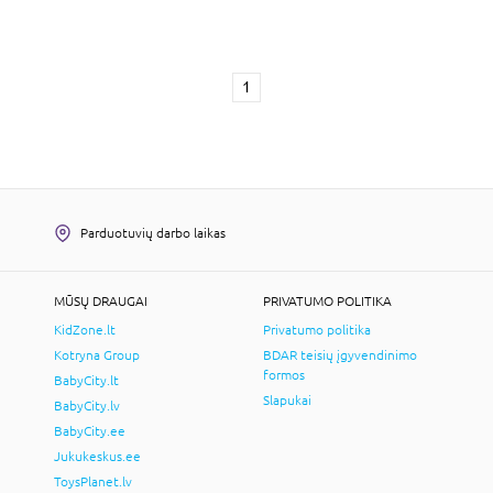
1
Parduotuvių darbo laikas
MŪSŲ DRAUGAI
PRIVATUMO POLITIKA
KidZone.lt
Privatumo politika
Kotryna Group
BDAR teisių įgyvendinimo
formos
BabyCity.lt
Slapukai
BabyCity.lv
BabyCity.ee
Jukukeskus.ee
ToysPlanet.lv