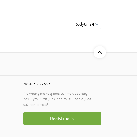
Rodyti
24
NAUJIENLAIŠKIS
Kiekvieną mėnesį mes turime ypatingų
pasiūlymų! Prisijunk prie mūsų ir apie juos
sužinok pirmas!
Registruotis