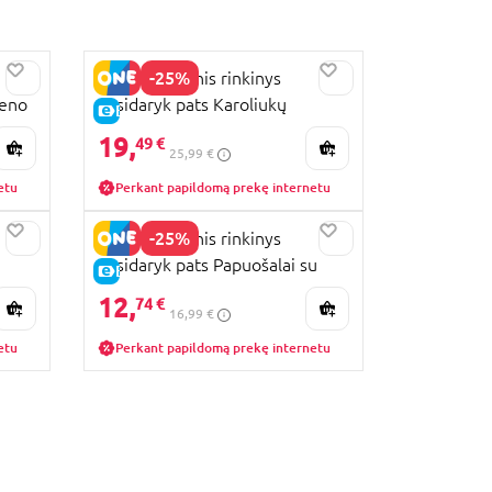
-25%
STMT kūrybinis rinkinys
meno
pasidaryk pats Karoliukų
E-KAINA
papuošalų kūrimas, 201082
19,
49 €
25,99 €
etu
Perkant papildomą prekę internetu
-25%
STMT kūrybinis rinkinys
pasidaryk pats Papuošalai su
E-KAINA
raidėmis, 204908
12,
74 €
16,99 €
etu
Perkant papildomą prekę internetu