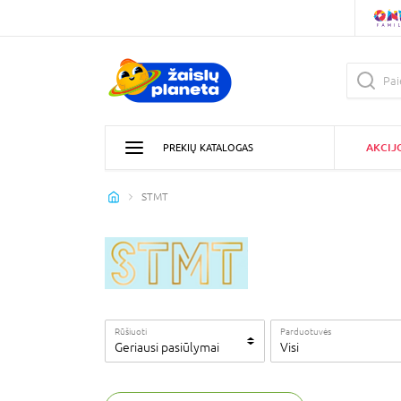
AKCIJ
PREKIŲ KATALOGAS
STMT
Rūšiuoti
Parduotuvės
Geriausi pasiūlymai
Visi