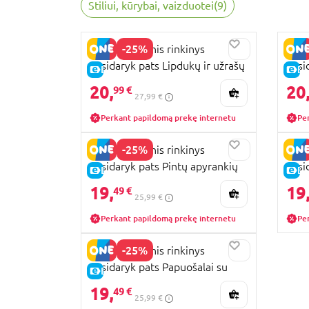
Stiliui, kūrybai, vaizduotei
(
9
)
-25%
STMT kūrybinis rinkinys
STMT
pasidaryk pats Lipdukų ir užrašų
pasi
E-KAINA
E-
dekoravimo rinkinys, 230981
žvak
20,
20
99 €
27,99 €
Perkant papildomą prekę internetu
Pe
-25%
STMT kūrybinis rinkinys
STMT
pasidaryk pats Pintų apyrankių
pasi
E-KAINA
E-
kūrimas, 227622
deko
19,
19
49 €
25,99 €
Perkant papildomą prekę internetu
Pe
-25%
STMT kūrybinis rinkinys
pasidaryk pats Papuošalai su
E-KAINA
raidėmis, 79979
19,
49 €
25,99 €