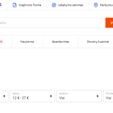
Grąžinimo forma
Užsakymo sekimas
Parduotu
P
OS
Naujienos
Išpardavimas
Dovanų kuponai
Kaina
Amžius
Tik in
12
€
-
27
€
Visi
Visi