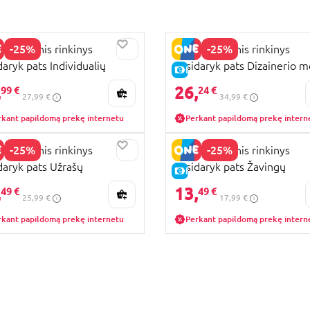
-25%
-25%
 kūrybinis rinkinys
STMT kūrybinis rinkinys
daryk pats Individualių
pasidaryk pats Dizainerio 
KAINA
E-KAINA
ių gamyba, 74309
studija, 201083
,
26,
99 €
24 €
27,99 €
34,99 €
rkant papildomą prekę internetu
Perkant papildomą prekę intern
-25%
-25%
 kūrybinis rinkinys
STMT kūrybinis rinkinys
daryk pats Užrašų
pasidaryk pats Žavingų
KAINA
E-KAINA
ravimo rinkinys, 74310
papuošalų kūrimas, 233045
,
13,
49 €
49 €
25,99 €
17,99 €
rkant papildomą prekę internetu
Perkant papildomą prekę intern