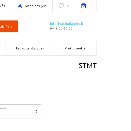
vės
Mano paskyra
0
0
info@zaisluplaneta.lt
aieška
I-V: 9:00-16:00
Lauko žaislų gidas
Prekių ženklai
STMT
ternetu