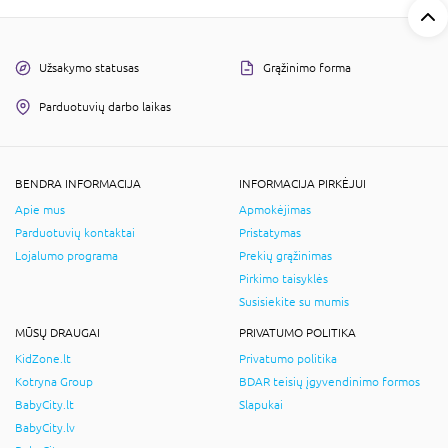
Užsakymo statusas
Grąžinimo forma
Parduotuvių darbo laikas
BENDRA INFORMACIJA
INFORMACIJA PIRKĖJUI
Apie mus
Apmokėjimas
Parduotuvių kontaktai
Pristatymas
Lojalumo programa
Prekių grąžinimas
Pirkimo taisyklės
Susisiekite su mumis
MŪSŲ DRAUGAI
PRIVATUMO POLITIKA
KidZone.lt
Privatumo politika
Kotryna Group
BDAR teisių įgyvendinimo formos
BabyCity.lt
Slapukai
BabyCity.lv