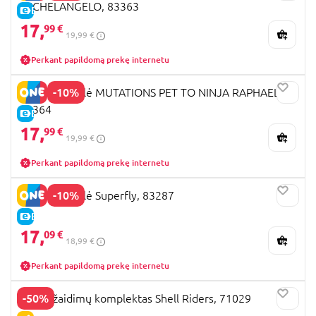
MICHELANGELO, 83363
E-KAINA
17,
99 €
19,99 €
Perkant papildomą prekę internetu
-10%
TMNT figūrėlė MUTATIONS PET TO NINJA RAPHAEL,
83364
E-KAINA
17,
99 €
19,99 €
Perkant papildomą prekę internetu
-10%
TMNT figūrėlė Superfly, 83287
E-KAINA
17,
09 €
18,99 €
Perkant papildomą prekę internetu
-50%
TMNT žaidimų komplektas Shell Riders, 71029