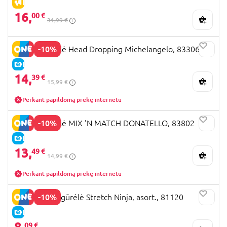
IŠPARDAVIMAS
16,
00 €
31,99 €
-10%
TMNT figūrėlė Head Dropping Michelangelo, 83306
E-KAINA
14,
39 €
15,99 €
Perkant papildomą prekę internetu
-10%
TMNT figūrėlė MIX 'N MATCH DONATELLO, 83802
E-KAINA
13,
49 €
14,99 €
Perkant papildomą prekę internetu
-10%
TMNT mini figūrėlė Stretch Ninja, asort., 81120
E-KAINA
8,
09 €