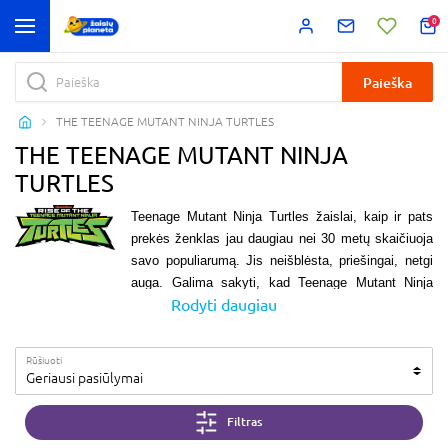
0
Paieška
THE TEENAGE MUTANT NINJA TURTLES
THE TEENAGE MUTANT NINJA
TURTLES
Teenage Mutant Ninja Turtles žaislai
, kaip ir pats
prek
ės ženklas jau daugiau nei
30
metų skaičiuoja
savo populiarumą. Jis neišblėsta, priešingai, netgi
auga. Galima sakyti, kad
Teenage Mutant Ninja
Rodyti daugiau
Turtles žaislai
ir jų prekės ženklas yra tikroji
klasika. Kartos keičiasi.
Vežliukai Ninzės
išlieka.
Kur jų įdomumo paslaptis? Žaismingi
vėžliukai
Rūšiuoti
Nindzės
dieną slepiasi miesto požemyje, žaidžia
Geriausi pasiūlymai
žaidimus, valgo picą ir leidžia laiką su draugais.
Naktį – kovoja su priešais ir blogiečiais. Ko gero,
Filtras
šis
TMNT
dvilypumas ir yra viena iš populiarumo