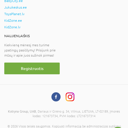
BabyCity.ee
Jukukeskus.ee
ToysPlanet.lv
KidZone.ee
KidZone.lv
NAUJIENLAIŠKIS
Kiekvieną mėnesį mes turime
ypatingų pasiūlymų! Prisijunk prie
mūsų ir apie juos sužinok pirmas!
Registruotis
Kotryna Group, UAB
, Dariaus ir Girėno g. 34, Vilnius, LIETUVA, LT-02189, Įmonės
kodas: 121673734, PVM kodas: LT216737314
© 2026 Visos teisės saugomos. Kopijuoti informaciją be administracijos sutikimo