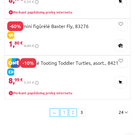
8,99 €
Perkant papildomą prekę internetu
-60%
TMNT mini figūrėlė Baxter Fly, 83276
IŠPARDAVIMAS
1,
80 €
4,49 €
-10%
TMNT figūrėlė Tooting Toddler Turtles, asort., 84210
E-KAINA
8,
99 €
9,99 €
Perkant papildomą prekę internetu
←
1
2
3
24