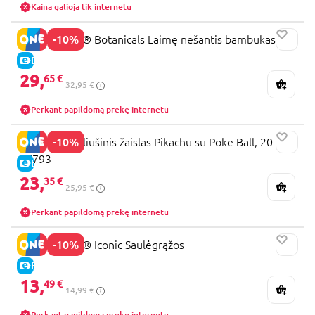
Kaina galioja tik internetu
-10%
10344 LEGO® Botanicals Laimę nešantis bambukas
E-KAINA
29,
65 €
32,95 €
Perkant papildomą prekę internetu
-10%
POKEMON pliušinis žaislas Pikachu su Poke Ball, 20 cm,
97793
E-KAINA
23,
35 €
25,95 €
Perkant papildomą prekę internetu
-10%
40524 LEGO® Iconic Saulėgrąžos
E-KAINA
13,
49 €
14,99 €
Perkant papildomą prekę internetu