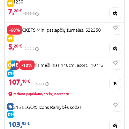
S21230
IŠPARDAVIMAS
7,
20 €
17,99 €
-60%
FUNLOCKETS Mini paslapčių žurnalas, S22250
IŠPARDAVIMAS
5,
20 €
12,99 €
-10%
LLOPIS pliušinis meškinas 140cm. asort., 10712
E-KAINA
107,
10 €
119,00 €
Perkant papildomą prekę internetu
GERA KAINA
10315 LEGO® Icons Ramybės sodas
E-KAINA
103,
93 €