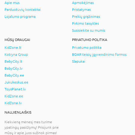
Apie mus
Apmokėjimas
Parduotuvių kontaktai
Pristatymas
Lojalumo programa
Prekių grąžinimas
Pirkimo taisyklės
Susisiekite su mumis
MŪSŲ DRAUGAI
PRIVATUMO POLITIKA
KidZone.lt
Privatumo politika
Kotryna Group
BDAR teisių įgyvendinimo formos
BabyCity.lt
Slapukai
BabyCity.lv
BabyCity.ee
Jukukeskus.ee
ToysPlanet.lv
KidZone.ee
KidZone.lv
NAUJIENLAIŠKIS
Kiekvieną mėnesį mes turime
ypatingų pasiūlymų! Prisijunk prie
mūsų ir apie juos sužinok pirmas!