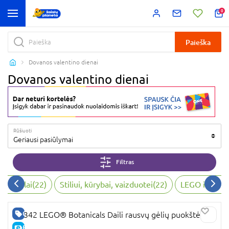
0
Paieška
Dovanos valentino dienai
Dovanos valentino dienai
Rūšiuoti
Geriausi pasiūlymai
Filtras
ji žaislai
(
22
)
Stiliui, kūrybai, vaizduotei
(
22
)
LEGO ir konst
GERA KAINA
10342 LEGO® Botanicals Daili rausvų gėlių puokštė
E-KAINA