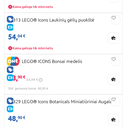
Kaina galioja tik internetu
GERA KAINA
10313 LEGO® Icons Laukinių gėlių puokštė
E-KAINA
54,
04 €
Kaina galioja tik internetu
10281 LEGO® ICONS Bonsai medelis
GERA KAINA
48,
90 €
E-KAINA
64,99 €
30d. geriausia kaina: 48,90 €
GERA KAINA
10329 LEGO® Icons Botanicals Miniatiūriniai Augalai
E-KAINA
48,
90 €