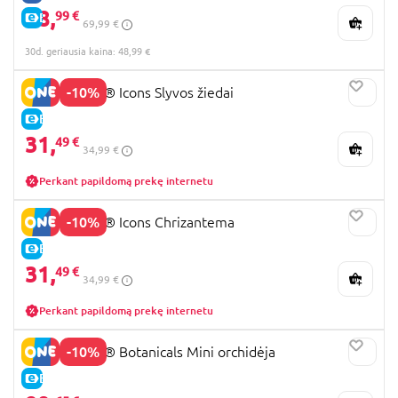
48,
99 €
E-KAINA
69,99 €
30d. geriausia kaina: 48,99 €
-10%
10369 LEGO® Icons Slyvos žiedai
E-KAINA
31,
49 €
34,99 €
Perkant papildomą prekę internetu
-10%
10368 LEGO® Icons Chrizantema
E-KAINA
31,
49 €
34,99 €
Perkant papildomą prekę internetu
-10%
10343 LEGO® Botanicals Mini orchidėja
E-KAINA