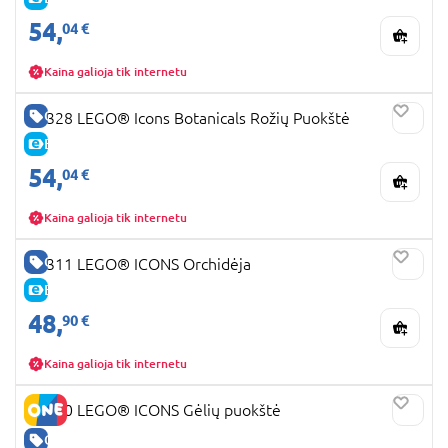
54,
04 €
Kaina galioja tik internetu
GERA KAINA
10328 LEGO® Icons Botanicals Rožių Puokštė
E-KAINA
54,
04 €
Kaina galioja tik internetu
GERA KAINA
10311 LEGO® ICONS Orchidėja
E-KAINA
48,
90 €
Kaina galioja tik internetu
10280 LEGO® ICONS Gėlių puokštė
GERA KAINA