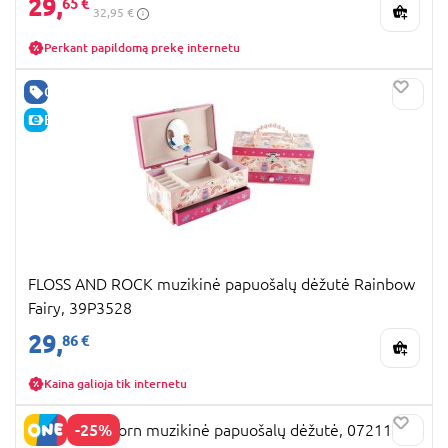
29,
65 €
32,95 €
Perkant papildomą prekę internetu
GERA KAINA
E-KAINA
FLOSS AND ROCK muzikinė papuošalų dėžutė Rainbow
Fairy, 39P3528
29,
86 €
Kaina galioja tik internetu
-25%
TOTUM Unicorn muzikinė papuošalų dėžutė, 072114