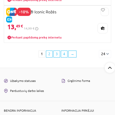
-10%
40460 LEGO® Iconic Rožės
E-KAINA
13,
49 €
14,99 €
Perkant papildomą prekę internetu
1
2
3
4
→
24
Užsakymo statusas
Grąžinimo forma
Parduotuvių darbo laikas
BENDRA INFORMACIJA
INFORMACIJA PIRKĖJUI