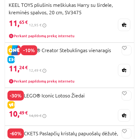
KEEL TOYS pliušinis meškiukas Harry su širdele,
kreminės spalvos, 20 cm, SV3475
11,
65 €
12,95 €
Perkant papildomą prekę internetu
-10%
31140 LEGO® Creator Stebuklingas vienaragis
E-KAINA
11,
24 €
12,49 €
Perkant papildomą prekę internetu
-30%
40647 LEGO® Iconic Lotoso Žiedai
IŠPARDAVIMAS
10,
49 €
14,99 €
-60%
FUNLOCKETS Paslapčių kristalų papuošalų dėžutė,