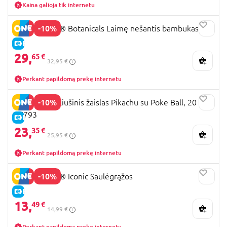
Kaina galioja tik internetu
-10%
10344 LEGO® Botanicals Laimę nešantis bambukas
E-KAINA
29,
65 €
32,95 €
Perkant papildomą prekę internetu
-10%
POKEMON pliušinis žaislas Pikachu su Poke Ball, 20 cm,
97793
E-KAINA
23,
35 €
25,95 €
Perkant papildomą prekę internetu
-10%
40524 LEGO® Iconic Saulėgrąžos
E-KAINA
13,
49 €
14,99 €
Perkant papildomą prekę internetu