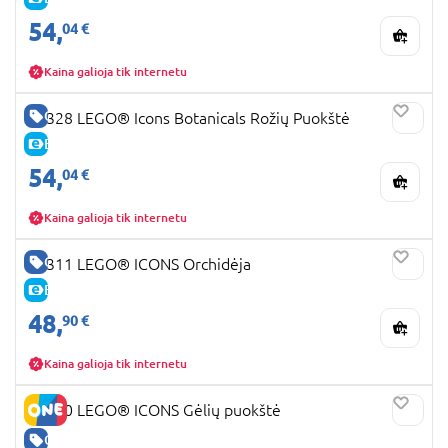
54,
04 €
Kaina galioja tik internetu
GERA KAINA
10328 LEGO® Icons Botanicals Rožių Puokštė
E-KAINA
54,
04 €
Kaina galioja tik internetu
GERA KAINA
10311 LEGO® ICONS Orchidėja
E-KAINA
48,
90 €
Kaina galioja tik internetu
10280 LEGO® ICONS Gėlių puokštė
GERA KAINA