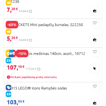
S21230
IŠPARDAVIMAS
7,
20 €
17,99 €
-60%
FUNLOCKETS Mini paslapčių žurnalas, S22250
IŠPARDAVIMAS
5,
20 €
12,99 €
-10%
LLOPIS pliušinis meškinas 140cm. asort., 10712
E-KAINA
107,
10 €
119,00 €
Perkant papildomą prekę internetu
GERA KAINA
10315 LEGO® Icons Ramybės sodas
E-KAINA
103,
93 €