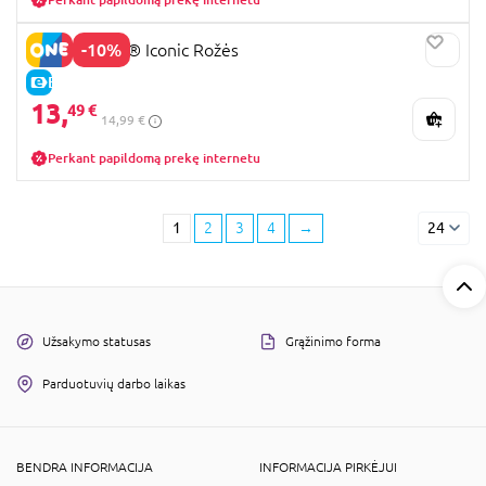
-10%
40460 LEGO® Iconic Rožės
E-KAINA
13,
49 €
14,99 €
Perkant papildomą prekę internetu
1
2
3
4
→
24
Užsakymo statusas
Grąžinimo forma
Parduotuvių darbo laikas
BENDRA INFORMACIJA
INFORMACIJA PIRKĖJUI