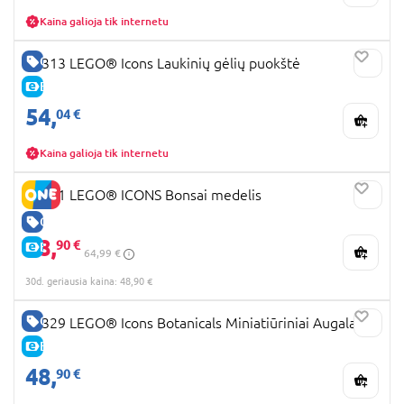
Kaina galioja tik internetu
GERA KAINA
10313 LEGO® Icons Laukinių gėlių puokštė
E-KAINA
54,
04 €
Kaina galioja tik internetu
10281 LEGO® ICONS Bonsai medelis
GERA KAINA
48,
90 €
E-KAINA
64,99 €
30d. geriausia kaina: 48,90 €
GERA KAINA
10329 LEGO® Icons Botanicals Miniatiūriniai Augalai
E-KAINA
48,
90 €