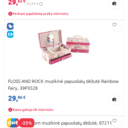
29,
65 €
32,95 €
Perkant papildomą prekę internetu
GERA KAINA
E-KAINA
FLOSS AND ROCK muzikinė papuošalų dėžutė Rainbow
Fairy, 39P3528
29,
86 €
Kaina galioja tik internetu
-25%
TOTUM Unicorn muzikinė papuošalų dėžutė, 072114