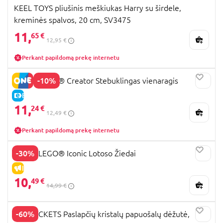
KEEL TOYS pliušinis meškiukas Harry su širdele,
kreminės spalvos, 20 cm, SV3475
11,
65 €
12,95 €
Perkant papildomą prekę internetu
-10%
31140 LEGO® Creator Stebuklingas vienaragis
E-KAINA
11,
24 €
12,49 €
Perkant papildomą prekę internetu
-30%
40647 LEGO® Iconic Lotoso Žiedai
IŠPARDAVIMAS
10,
49 €
14,99 €
-60%
FUNLOCKETS Paslapčių kristalų papuošalų dėžutė,