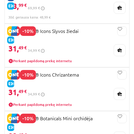
48,
99 €
E-KAINA
69,99 €
30d. geriausia kaina: 48,99 €
-10%
10369 LEGO® Icons Slyvos žiedai
E-KAINA
31,
49 €
34,99 €
Perkant papildomą prekę internetu
-10%
10368 LEGO® Icons Chrizantema
E-KAINA
31,
49 €
34,99 €
Perkant papildomą prekę internetu
-10%
10343 LEGO® Botanicals Mini orchidėja
E-KAINA