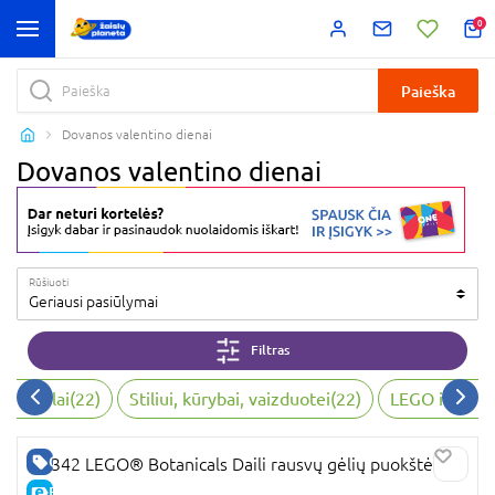
0
Paieška
Dovanos valentino dienai
Dovanos valentino dienai
Rūšiuoti
Geriausi pasiūlymai
Filtras
ji žaislai
(
22
)
Stiliui, kūrybai, vaizduotei
(
22
)
LEGO ir konst
GERA KAINA
10342 LEGO® Botanicals Daili rausvų gėlių puokštė
E-KAINA