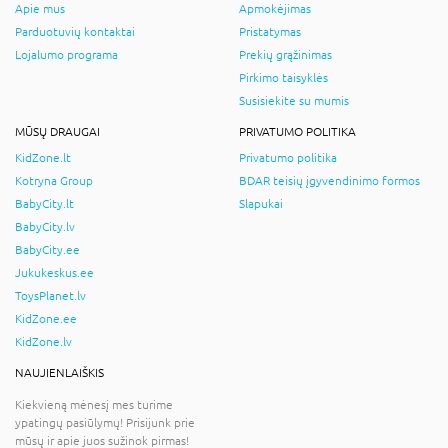
Apie mus
Apmokėjimas
Parduotuvių kontaktai
Pristatymas
Lojalumo programa
Prekių grąžinimas
Pirkimo taisyklės
Susisiekite su mumis
MŪSŲ DRAUGAI
PRIVATUMO POLITIKA
KidZone.lt
Privatumo politika
Kotryna Group
BDAR teisių įgyvendinimo formos
BabyCity.lt
Slapukai
BabyCity.lv
BabyCity.ee
Jukukeskus.ee
ToysPlanet.lv
KidZone.ee
KidZone.lv
NAUJIENLAIŠKIS
Kiekvieną mėnesį mes turime
ypatingų pasiūlymų! Prisijunk prie
mūsų ir apie juos sužinok pirmas!