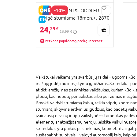
-10%
PLAYGO INFANT&TODDLER
sraigė stumiama 18mėn.+, 2870
E-KAINA
24,
29 €
26,99 €
Perkant papildomą prekę internetu
Vaikštukai vaikams yra svarbūs jų raidai – ugdoma kūdiki
mažųjų judėjimo ir mąstymo įgūdžiams. Stumdukai padeda
atitikti amžių, nes pasirinktas vaikštukas, kuriam kūdiki
pločio, kad nebūtų per aukštas arba per žemas mažyliui, v
išmokti valdyti stumiamą žaislą, reikia stiprių koordinaci
stumiant, aktyvina erdvinius įgūdžius, kad padėtų vaikui
įvairiausių dizainų ir tipų vaikštynė – stumdukas padės m
elementų ar atpažįstamų herojų, leiskite vaikui nusprę
stumdukas yra puikus pasirinkimas, kuomet tėvai gali 
susitapatinti su tėvais – valdyti automobilį taip, kaip