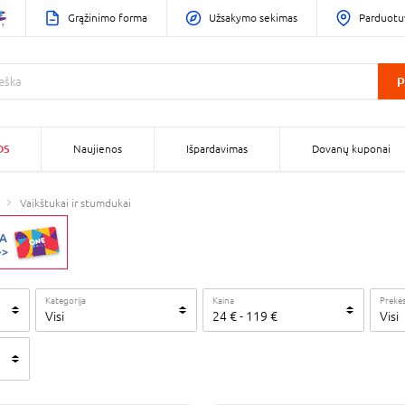
Grąžinimo forma
Užsakymo sekimas
Parduotu
P
OS
Naujienos
Išpardavimas
Dovanų kuponai
Vaikštukai ir stumdukai
Kategorija
Kaina
Prekės
Visi
24
€
-
119
€
Visi