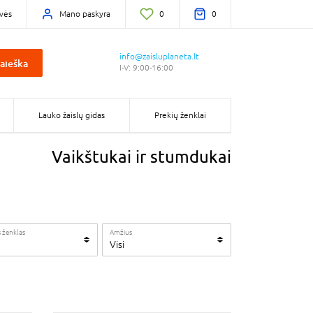
vės
Mano paskyra
0
0
info@zaisluplaneta.lt
aieška
I-V: 9:00-16:00
Lauko žaislų gidas
Prekių ženklai
Vaikštukai ir stumdukai
 ženklas
Amžius
Visi