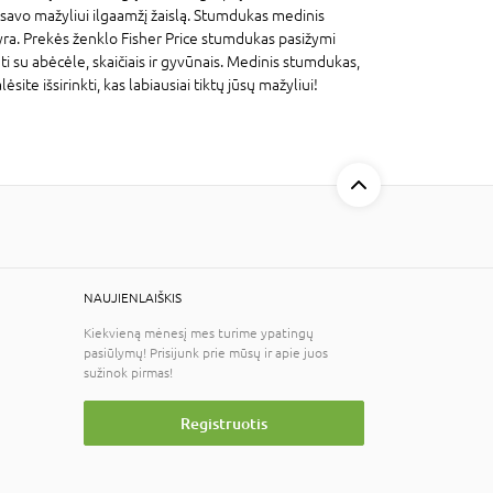
savo mažyliui ilgaamžį žaislą. Stumdukas medinis
vyra. Prekės ženklo Fisher Price stumdukas pasižymi
ti su abėcėle, skaičiais ir gyvūnais. Medinis stumdukas,
te išsirinkti, kas labiausiai tiktų jūsų mažyliui!
NAUJIENLAIŠKIS
Kiekvieną mėnesį mes turime ypatingų
pasiūlymų! Prisijunk prie mūsų ir apie juos
sužinok pirmas!
Registruotis