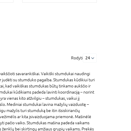
Rodyti
24
vaikščioti savarankiškai. Vaikiški stumdukai naudingi
ir judėti su stumduko pagalba. Stumdukas kūdikiui turi
į tai, kad vaikiškas stumdukas būtų tinkamo aukščio ir
Stumdukai kūdikiams padeda lavinti koordinaciją – norint
yra vienas kito atžvilgiu – stumdukas, vaikui jį
ikslo. Mediniai stumdukai lavina mažylių vaizduotę –
igu mažylis turi stumduką be itin išsiskiriančių
 vežimėlis ar kita įsivaizduojama priemonė. Mašinėlė
ldyti pačio vaiko. Stumdukas mašina padeda vaikams
ės ženklų bei skirtingų amžiaus grupių vaikams. Prekės