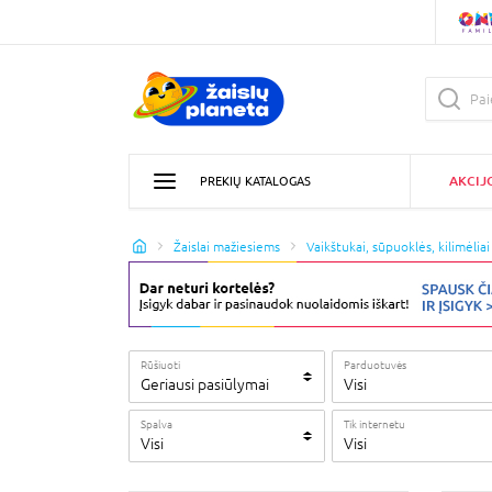
AKCIJ
PREKIŲ KATALOGAS
Žaislai mažiesiems
Vaikštukai, sūpuoklės, kilimėliai
Rūšiuoti
Parduotuvės
Geriausi pasiūlymai
Visi
Spalva
Tik internetu
Visi
Visi