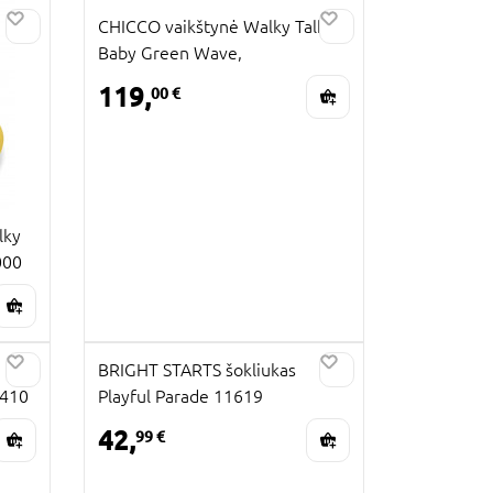
CHICCO vaikštynė Walky Talky
Baby Green Wave,
07079540320000
119,
00 €
lky
000
BRIGHT STARTS šokliukas
0410
Playful Parade 11619
42,
99 €