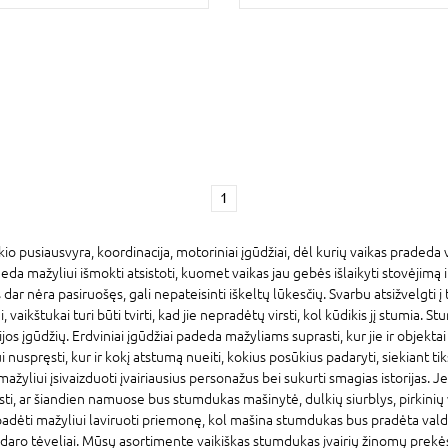
1
o pusiausvyra, koordinacija, motoriniai įgūdžiai, dėl kurių vaikas pradeda 
 mažyliui išmokti atsistoti, kuomet vaikas jau gebės išlaikyti stovėjimą 
s dar nėra pasiruošęs, gali nepateisinti iškeltų lūkesčių. Svarbu atsižvelgti 
aikštukai turi būti tvirti, kad jie nepradėtų virsti, kol kūdikis jį stumia. 
jos įgūdžių. Erdviniai įgūdžiai padeda mažyliams suprasti, kur jie ir objektai 
 nuspręsti, kur ir kokį atstumą nueiti, kokius posūkius padaryti, siekiant t
ažyliui įsivaizduoti įvairiausius personažus bei sukurti smagias istorijas. Je
sti, ar šiandien namuose bus stumdukas mašinytė, dulkių siurblys, pirkinių
padėti mažyliui laviruoti priemonę, kol mašina stumdukas bus pradėta va
 tai daro tėveliai. Mūsų asortimente vaikiškas stumdukas įvairių žinomų prek