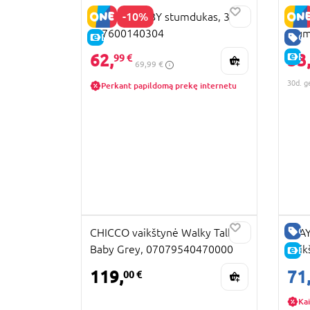
-10%
LITTLE SMOBY stumdukas, 3 in
FISH
1, 7600140304
stum
E-KAINA
GE
62,
53
E-
99 €
69,99 €
30d. g
Perkant papildomą prekę internetu
GE
CHICCO vaikštynė Walky Talky
PLA
Baby Grey, 07079540470000
Vaik
E-
244
119,
71
00 €
Kai