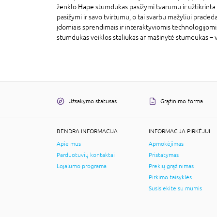
ženklo Hape stumdukas pasižymi tvarumu ir užtikrinta 
pasižymi ir savo tvirtumu, o tai svarbu mažyliui prade
įdomiais sprendimais ir interaktyviomis technologijomis 
stumdukas veiklos staliukas ar mašinytė stumdukas – visą
Užsakymo statusas
Grąžinimo forma
BENDRA INFORMACIJA
INFORMACIJA PIRKĖJUI
Apie mus
Apmokėjimas
Parduotuvių kontaktai
Pristatymas
Lojalumo programa
Prekių grąžinimas
Pirkimo taisyklės
Susisiekite su mumis