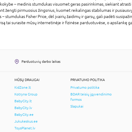
kokybe – medinis stumdukas visuomet geras pasirinkimas, siekiant atrasti 
dant žengti pirmuosius žingsnius, kuomet reikalingas stabilumas ir pusiaus
– stumdukas Fisher Price, dėl įvairių žaidimų ir garsų, gali padėti susipažin
 tai surasite mūsų internetinėje ir fizinėse parduotuvėse, o apsilankę galėsi
Parduotuvių darbo laikas
MŪSŲ DRAUGAI
PRIVATUMO POLITIKA
KidZone.lt
Privatumo politika
Kotryna Group
BDAR teisių įgyvendinimo
formos
BabyCity.lt
Slapukai
BabyCity.lv
BabyCity.ee
Jukukeskus.ee
ToysPlanet.lv