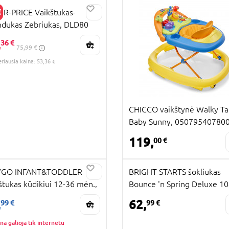
ER-PRICE Vaikštukas-
dukas Zebriukas, DLD80
RA KAINA
,
KAINA
36 €
75,99 €
eriausia kaina: 53,36 €
CHICCO vaikštynė Walky Ta
Baby Sunny, 05079540780
119,
00 €
RA KAINA
YGO INFANT&TODDLER
BRIGHT STARTS šokliukas
štukas kūdikiui 12-36 mėn.,
Bounce 'n Spring Deluxe 1
KAINA
6
,
62,
99 €
99 €
na galioja tik internetu