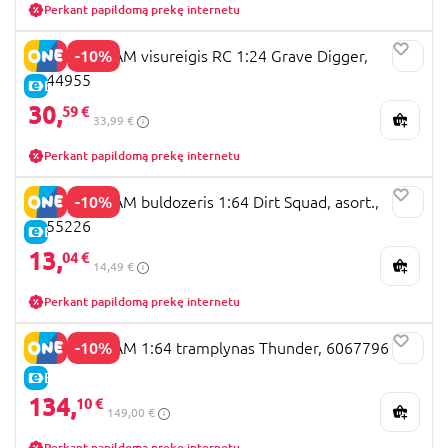
Perkant papildomą prekę internetu
-10%
MONSTER JAM visureigis RC 1:24 Grave Digger,
6044955
E-KAINA
30,
59 €
33,99 €
Perkant papildomą prekę internetu
-10%
MONSTER JAM buldozeris 1:64 Dirt Squad, asort.,
6055226
E-KAINA
13,
04 €
14,49 €
Perkant papildomą prekę internetu
-10%
MONSTER JAM 1:64 tramplynas Thunder, 6067796
E-KAINA
134,
10 €
149,00 €
Perkant papildomą prekę internetu