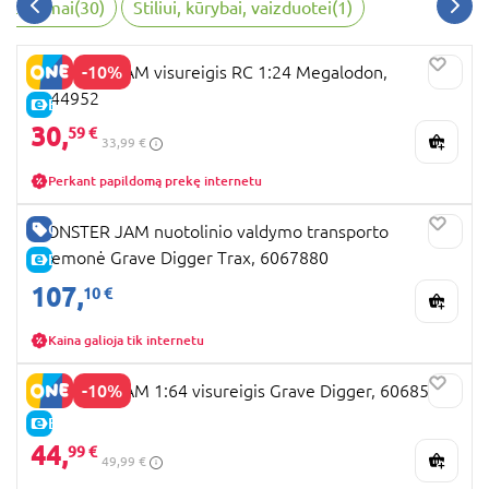
 žaidimai
(
30
)
Stiliui, kūrybai, vaizduotei
(
1
)
-10%
MONSTER JAM visureigis RC 1:24 Megalodon,
6044952
E-KAINA
30,
59 €
33,99 €
Perkant papildomą prekę internetu
GERA KAINA
MONSTER JAM nuotolinio valdymo transporto
priemonė Grave Digger Trax, 6067880
E-KAINA
107,
10 €
Kaina galioja tik internetu
-10%
MONSTER JAM 1:64 visureigis Grave Digger, 6068563
E-KAINA
44,
99 €
49,99 €