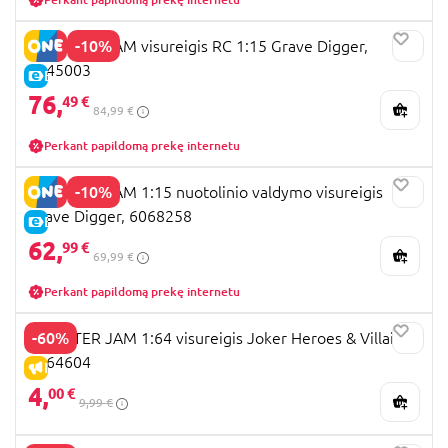
-10%
MONSTER JAM visureigis RC 1:15 Grave Digger,
6045003
E-KAINA
76,
49 €
84,99 €
Perkant papildomą prekę internetu
-10%
MONSTER JAM 1:15 nuotolinio valdymo visureigis
Grave Digger, 6068258
E-KAINA
62,
99 €
69,99 €
Perkant papildomą prekę internetu
-60%
MONSTER JAM 1:64 visureigis Joker Heroes & Villains,
6064604
IŠPARDAVIMAS
4,
00 €
9,99 €