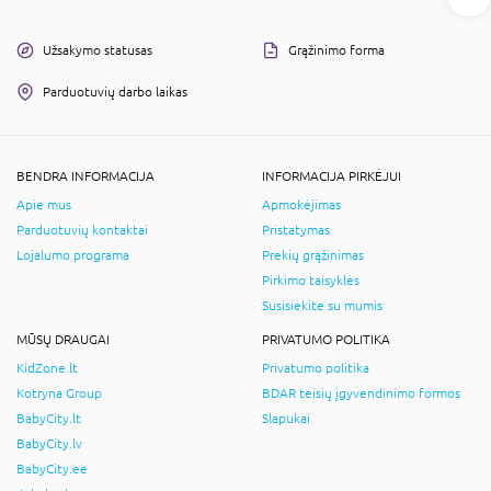
Užsakymo statusas
Grąžinimo forma
Parduotuvių darbo laikas
BENDRA INFORMACIJA
INFORMACIJA PIRKĖJUI
Apie mus
Apmokėjimas
Parduotuvių kontaktai
Pristatymas
Lojalumo programa
Prekių grąžinimas
Pirkimo taisyklės
Susisiekite su mumis
MŪSŲ DRAUGAI
PRIVATUMO POLITIKA
KidZone.lt
Privatumo politika
Kotryna Group
BDAR teisių įgyvendinimo formos
BabyCity.lt
Slapukai
BabyCity.lv
BabyCity.ee