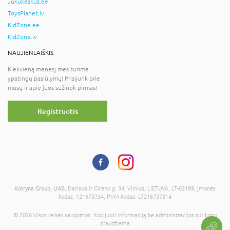
Jukukeskus.ee
ToysPlanet.lv
KidZone.ee
KidZone.lv
NAUJIENLAIŠKIS
Kiekvieną mėnesį mes turime
ypatingų pasiūlymų! Prisijunk prie
mūsų ir apie juos sužinok pirmas!
Registruotis
Kotryna Group, UAB
, Dariaus ir Girėno g. 34, Vilnius, LIETUVA, LT-02189, Įmonės
kodas: 121673734, PVM kodas: LT216737314
© 2026 Visos teisės saugomos. Kopijuoti informaciją be administracijos sutikimo
draudžiama