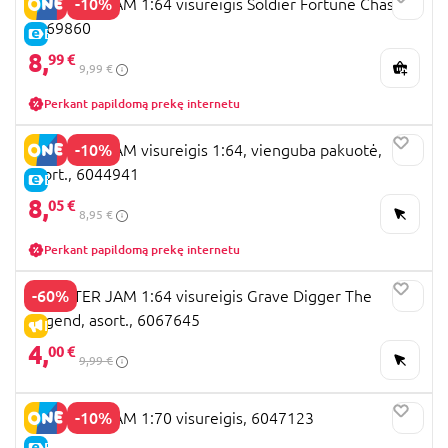
-10%
MONSTER JAM 1:64 visureigis Soldier Fortune Chase,
6069860
E-KAINA
8,
99 €
9,99 €
Perkant papildomą prekę internetu
-10%
MONSTER JAM visureigis 1:64, vienguba pakuotė,
asort., 6044941
E-KAINA
8,
05 €
8,95 €
Perkant papildomą prekę internetu
-60%
MONSTER JAM 1:64 visureigis Grave Digger The
Legend, asort., 6067645
IŠPARDAVIMAS
4,
00 €
9,99 €
-10%
MONSTER JAM 1:70 visureigis, 6047123
E-KAINA