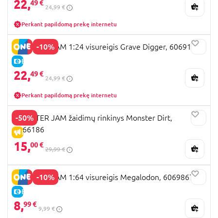
22,
49 €
24,99 €
Perkant papildomą prekę internetu
-10%
MONSTER JAM 1:24 visureigis Grave Digger, 6069137
E-KAINA
22,
49 €
24,99 €
Perkant papildomą prekę internetu
-50%
MONSTER JAM žaidimų rinkinys Monster Dirt,
6066186
IŠPARDAVIMAS
15,
00 €
29,99 €
-10%
MONSTER JAM 1:64 visureigis Megalodon, 6069867
E-KAINA
8,
99 €
9,99 €