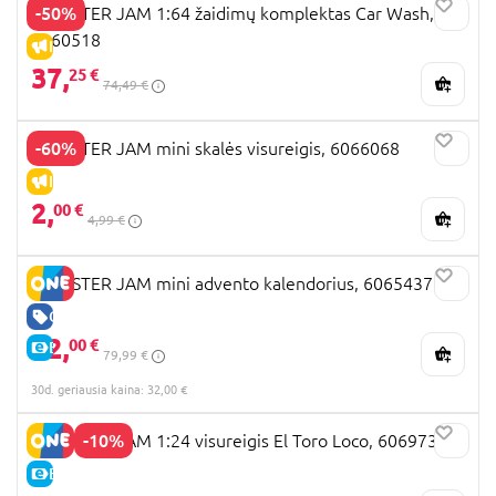
-50%
MONSTER JAM 1:64 žaidimų komplektas Car Wash,
6060518
IŠPARDAVIMAS
37,
25 €
74,49 €
-60%
MONSTER JAM mini skalės visureigis, 6066068
IŠPARDAVIMAS
2,
00 €
4,99 €
MONSTER JAM mini advento kalendorius, 6065437
GERA KAINA
32,
00 €
E-KAINA
79,99 €
30d. geriausia kaina: 32,00 €
-10%
MONSTER JAM 1:24 visureigis El Toro Loco, 6069732
E-KAINA