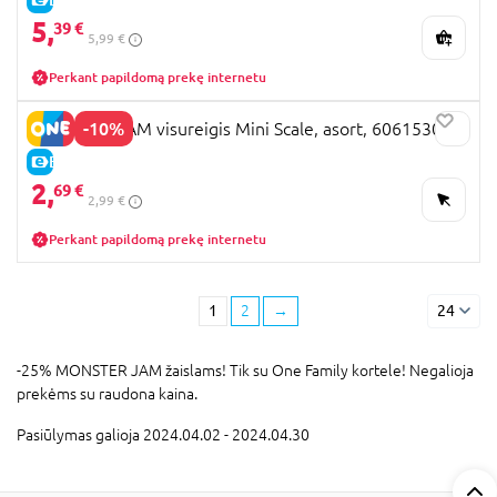
5,
39 €
5,99 €
Perkant papildomą prekę internetu
-10%
MONSTER JAM visureigis Mini Scale, asort, 6061530
E-KAINA
2,
69 €
2,99 €
Perkant papildomą prekę internetu
1
2
→
24
-25% MONSTER JAM žaislams! Tik su One Family kortele! Negalioja
prekėms su raudona kaina.
Pasiūlymas galioja 2024.04.02 - 2024.04.30