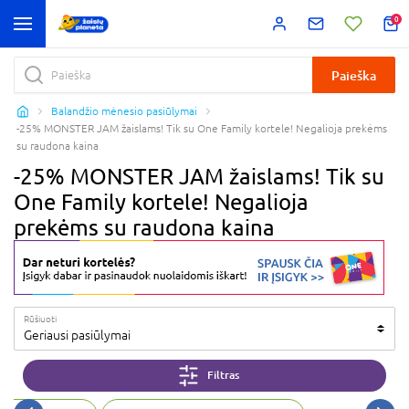
0
Paieška
Balandžio mėnesio pasiūlymai
-25% MONSTER JAM žaislams! Tik su One Family kortele! Negalioja prekėms
su raudona kaina
-25% MONSTER JAM žaislams! Tik su
One Family kortele! Negalioja
prekėms su raudona kaina
Rūšiuoti
Geriausi pasiūlymai
Filtras