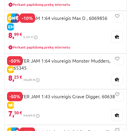
Perkant papildomą prekę internetu
-10%
MONSTER JAM 1:64 visureigis Max D , 6069856
E-KAINA
8,
99 €
9,99 €
Perkant papildomą prekę internetu
-50%
MONSTER JAM 1:64 visureigis Monster Mudders,
6065345
IŠPARDAVIMAS
8,
25 €
16,49 €
-50%
MONSTER JAM 1:43 visureigis Grave Digger, 6063896
IŠPARDAVIMAS
7,
50 €
14,99 €