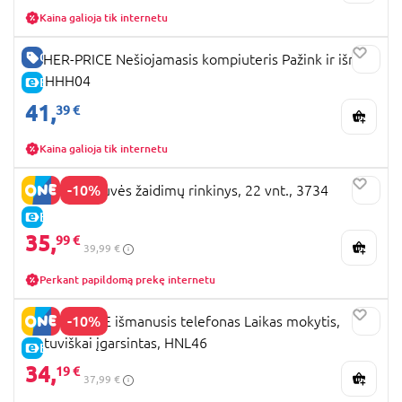
Kaina galioja tik internetu
GERA KAINA
FISHER-PRICE Nešiojamasis kompiuteris Pažink ir išmok
LT, HHH04
E-KAINA
41,
39 €
Kaina galioja tik internetu
-10%
PLAYGO virtuvės žaidimų rinkinys, 22 vnt., 3734
E-KAINA
35,
99 €
39,99 €
Perkant papildomą prekę internetu
-10%
FISHER PRICE išmanusis telefonas Laikas mokytis,
Lietuviškai įgarsintas, HNL46
E-KAINA
34,
19 €
37,99 €