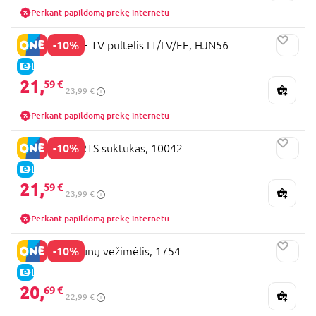
Perkant papildomą prekę internetu
-10%
FISHER-PRICE TV pultelis LT/LV/EE, HJN56
E-KAINA
21,
59 €
23,99 €
Perkant papildomą prekę internetu
-10%
BRIGHT STARTS suktukas, 10042
E-KAINA
21,
59 €
23,99 €
Perkant papildomą prekę internetu
-10%
PLAYGO gyvūnų vežimėlis, 1754
E-KAINA
20,
69 €
22,99 €