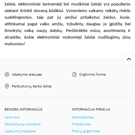
žaislai, elektroniniai lavinamieji
bei muzikiniai žaislai yra populiarūs
siekiant išrinkti dovaną kūdikiui. Vyresniems vaikams reikėtų rinktis
sudėtingesnius, taip pat jų amžiui pritaikytus žaislus, kurie,
atitinkamai pagal vaiko amžių, tobulintų daugiau jo įgūdžių bei
išmokytų vaiką naujų dalykų. Peržiūrėkite mūsų asortimentą ir
atraskite, kokie
elektroniniai mokomieji žaislai
nudžiugintų jūsų
mažuosius!
Užsakymo statusas
Grąžinimo forma
Parduotuvių darbo laikas
BENDRA INFORMACIJA
INFORMACIJA PIRKĖJUI
Apie mus
Apmokėjimas
Parduotuvių kontaktai
Pristatymas
Lojalumo programa
Prekių grąžinimas