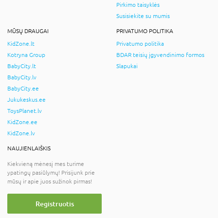
Pirkimo taisyklės
Susisiekite su mumis
MŪSŲ DRAUGAI
PRIVATUMO POLITIKA
KidZone.lt
Privatumo politika
Kotryna Group
BDAR teisių įgyvendinimo formos
BabyCity.lt
Slapukai
BabyCity.lv
BabyCity.ee
Jukukeskus.ee
ToysPlanet.lv
KidZone.ee
KidZone.lv
NAUJIENLAIŠKIS
Kiekvieną mėnesį mes turime
ypatingų pasiūlymų! Prisijunk prie
mūsų ir apie juos sužinok pirmas!
Registruotis