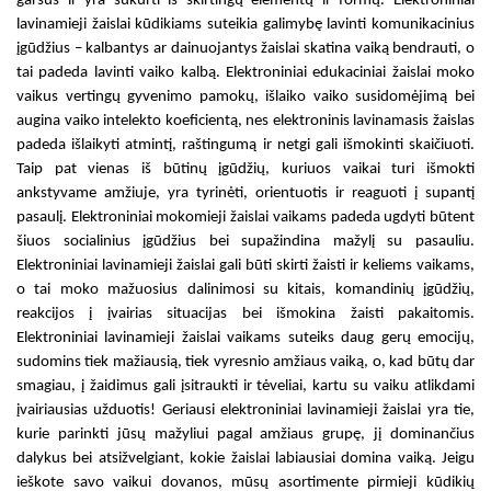
garsus ir yra sukurti iš skirtingų elementų ir formų.
Elektroniniai
lavinamieji žaislai kūdikiams
suteikia galimybę lavinti komunikacinius
įgūdžius – kalbantys ar dainuojantys žaislai skatina vaiką bendrauti, o
tai padeda lavinti vaiko kalbą.
Elektroniniai edukaciniai žaislai
moko
vaikus vertingų gyvenimo pamokų, išlaiko vaiko susidomėjimą bei
augina vaiko intelekto koeficientą, nes
elektroninis lavinamasis žaislas
padeda išlaikyti atmintį, raštingumą ir netgi gali išmokinti skaičiuoti.
Taip pat vienas iš būtinų įgūdžių, kuriuos vaikai turi išmokti
ankstyvame amžiuje, yra tyrinėti, orientuotis ir reaguoti į supantį
pasaulį.
Elektroniniai mokomieji žaislai vaikams
padeda ugdyti būtent
šiuos socialinius įgūdžius bei supažindina mažylį su pasauliu.
Elektroniniai lavinamieji žaislai
gali būti skirti žaisti ir keliems vaikams,
o tai moko mažuosius dalinimosi su kitais, komandinių įgūdžių,
reakcijos į įvairias situacijas bei išmokina žaisti pakaitomis.
Elektroniniai lavinamieji žaislai vaikams
suteiks daug gerų emocijų,
sudomins tiek mažiausią, tiek vyresnio amžiaus vaiką, o, kad būtų dar
smagiau, į žaidimus gali įsitraukti ir tėveliai, kartu su vaiku atlikdami
įvairiausias užduotis!
Geriausi elektroniniai lavinamieji žaislai
yra tie,
kurie parinkti jūsų mažyliui pagal amžiaus grupę, jį dominančius
dalykus bei atsižvelgiant, kokie žaislai labiausiai domina vaiką. Jeigu
ieškote savo vaikui dovanos, mūsų asortimente pirmieji kūdikių