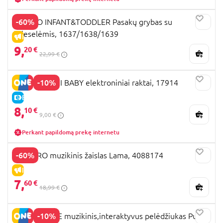
-60%
PLAYGO INFANT&TODDLER Pasakų grybas su
švieselėmis, 1637/1638/1639
IŠPARDAVIMAS
9,
20 €
22,99 €
-10%
CLEMENTONI BABY elektroniniai raktai, 17914
E-KAINA
8,
10 €
9,00 €
Perkant papildomą prekę internetu
-60%
PLAYGRO muzikinis žaislas Lama, 4088174
IŠPARDAVIMAS
7,
60 €
18,99 €
-10%
FISHER-PRICE muzikinis,interaktyvus pelėdžiukas Pupū,