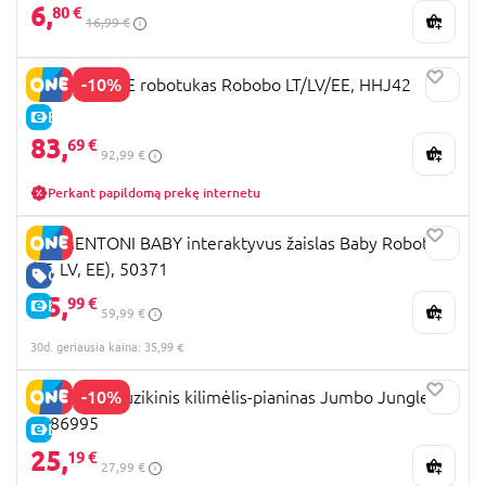
6,
80 €
16,99 €
-10%
FISHER-PRICE robotukas Robobo LT/LV/EE, HHJ42
E-KAINA
83,
69 €
92,99 €
Perkant papildomą prekę internetu
CLEMENTONI BABY interaktyvus žaislas Baby Robot
(LT, LV, EE), 50371
GERA KAINA
35,
99 €
E-KAINA
59,99 €
30d. geriausia kaina: 35,99 €
-10%
PLAYGRO muzikinis kilimėlis-pianinas Jumbo Jungle,
0186995
E-KAINA
25,
19 €
27,99 €