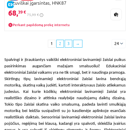
lietuviškai įgarsintas, HNK87
E-KAINA
68,
39 €
75,99 €
Perkant papildomą prekę internetu
1
2
3
→
24
Spalvingi ir įtraukiantys
vaikiški elektroniniai lavinamieji žaislai
puikus
pasirinkimas augančiam mažajam smalsuoliui!
Edukaciniai
elektroniniai žaislai vaikams
yra ne tik smagi, bet ir naudinga pramoga.
Skirtingų tipų
lavinamieji elektroniniai žaislai
lavina bendrąją
motoriką, skatiną vaiką judėti, kartoti interaktyvaus žaislo atliekamus
judesius. Kai kurie
kūdikių elektroniniai lavinamieji žaislai
yra
realistiško dizaino ir atitinka realybėje naudojamų daiktų dizainą.
Tokio tipo žaislai skatina vaiko smalsumą, padeda lavinti smulkiąją
motoriką bei leidžia susipažinti su jo kasdienėje aplinkoje esančiais
realistiškais daiktais. Sensoriniai
lavinamieji elektroniniai žaislai
lavina
pojūčius, regėjimą bei klausą, kadangi yra spalvoti, skleidžia įvairius