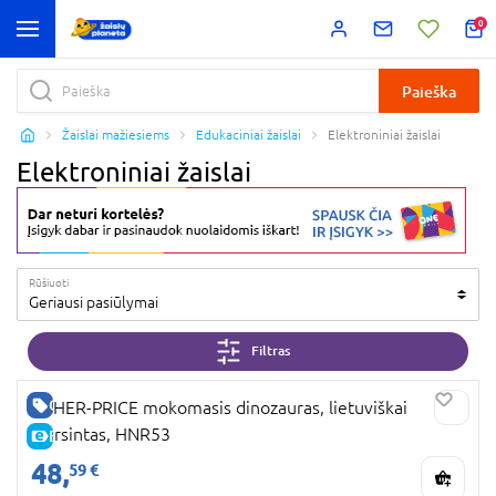
0
Paieška
Žaislai mažiesiems
Edukaciniai žaislai
Elektroniniai žaislai
Elektroniniai žaislai
Rūšiuoti
Geriausi pasiūlymai
Filtras
GERA KAINA
FISHER-PRICE mokomasis dinozauras, lietuviškai
įgarsintas, HNR53
E-KAINA
48,
59 €