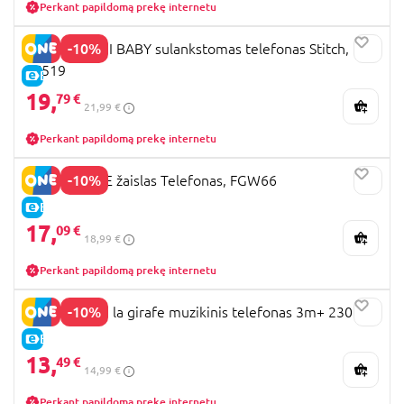
Perkant papildomą prekę internetu
-10%
CLEMENTONI BABY sulankstomas telefonas Stitch,
17519
E-KAINA
19,
79 €
21,99 €
Perkant papildomą prekę internetu
-10%
FISHER-PRICE žaislas Telefonas, FGW66
E-KAINA
17,
09 €
18,99 €
Perkant papildomą prekę internetu
-10%
VULLI Sophie la girafe muzikinis telefonas 3m+ 230777
E-KAINA
13,
49 €
14,99 €
Perkant papildomą prekę internetu