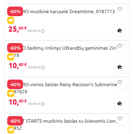
-60%
PLAYGRO muzikinė karuselė Dreamtime, 0187713
IŠPARDAVIMAS
25,
60 €
63,99 €
-60%
PLAYGO žaidimų rinkinys Užkandžių gaminimas 2in1,
3018
IŠPARDAVIMAS
10,
40 €
25,99 €
-60%
PLAYGRO vonios žaislas Rainy Raccoon's Submarine,
4087629
IŠPARDAVIMAS
10,
40 €
25,99 €
-60%
BRIGHT STARTS muzikinis žaislas su šviesomis Lion,
12952
IŠPARDAVIMAS