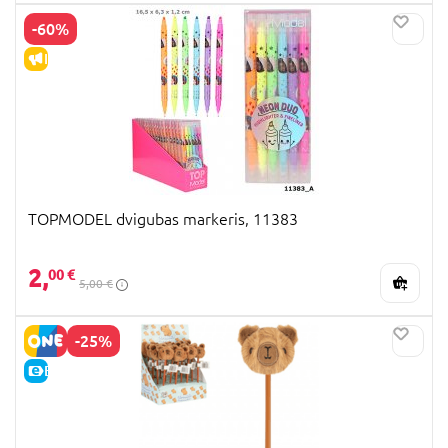
-60%
IŠPARDAVIMAS
TOPMODEL dvigubas markeris, 11383
2,
00 €
5,00 €
-25%
E-KAINA