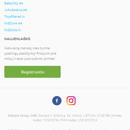
BabyCity.ee
Jukukeskus.ee
ToysPlanet.lv
KidZone.ee
KidZone.lv
NAUJIENLAIŠKIS
Kiekvieną mėnesį mes turime
ypatingų pasiūlymų! Prisijunk prie
mūsų ir apie juos sužinok pirmas!
Registruotis
Kotryna Group, UAB
, Dariaus ir Girėno g. 34, Vilnius, LIETUVA, LT-02189, Įmonės
kodas: 121673734, PVM kodas: LT216737314