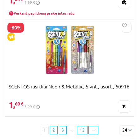
1,
1,99 €
Perkant papildomą prekę internetu
-60%
IŠPARDAVIMAS
SCENTOS rašikliai Neon & Metallic, 5 vnt., asort., 60916
1,
60 €
3,99 €
1
2
3
...
12
→
24