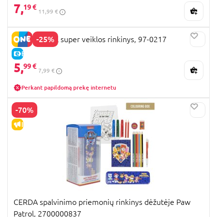
7,
19 €
11,99 €
-25%
PAW PATROL super veiklos rinkinys, 97-0217
E-KAINA
5,
99 €
7,99 €
Perkant papildomą prekę internetu
-70%
IŠPARDAVIMAS
CERDA spalvinimo priemonių rinkinys dėžutėje Paw
Patrol, 2700000837