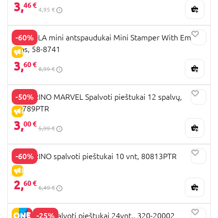
3,
46 €
4,95 €
-60%
CRAYOLA mini antspaudukai Mini Stamper With Emoji
Tips, 58-8741
IŠPARDAVIMAS
3,
60 €
8,99 €
-50%
COLORINO MARVEL Spalvoti pieštukai 12 spalvų,
91789PTR
IŠPARDAVIMAS
3,
00 €
5,99 €
-60%
COLORINO spalvoti pieštukai 10 vnt, 80813PTR
IŠPARDAVIMAS
2,
60 €
6,49 €
-25%
PLAYDOH Spalvoti pieštukai 24vnt., 320-20002