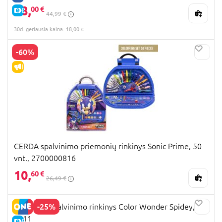
18,
00 €
E-KAINA
44,99 €
30d. geriausia kaina: 18,00 €
-60%
IŠPARDAVIMAS
CERDA spalvinimo priemonių rinkinys Sonic Prime, 50
vnt., 2700000816
10,
60 €
26,49 €
-25%
CRAYOLA spalvinimo rinkinys Color Wonder Spidey, 75-
4611
E-KAINA