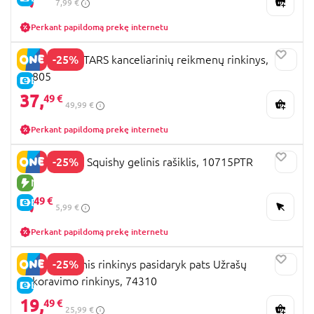
7,99 €
Perkant papildomą prekę internetu
-25%
NEBULOUS STARS kanceliarinių reikmenų rinkinys,
15805
E-KAINA
37,
49 €
49,99 €
Perkant papildomą prekę internetu
-25%
HELLO KITTY Squishy gelinis rašiklis, 10715PTR
NAUJA PREKĖ
4,
49 €
E-KAINA
5,99 €
Perkant papildomą prekę internetu
-25%
STMT kūrybinis rinkinys pasidaryk pats Užrašų
dekoravimo rinkinys, 74310
E-KAINA
19,
49 €
25,99 €