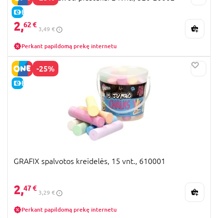
E-KAINA
2,
62 €
3,49 €
Perkant papildomą prekę internetu
-25%
E-KAINA
GRAFIX spalvotos kreidelės, 15 vnt., 610001
2,
47 €
3,29 €
Perkant papildomą prekę internetu