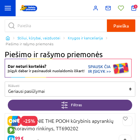
0
Paieška
Stiliui, kūrybai, vaizduotei
Knygos ir kanceliarija
Piešimo ir rašymo priemonės
Piešimo ir rašymo priemonės
Rūšiuoti
Geriausi pasiūlymai
Filtras
-25%
TOTUM WINNIE THE POOH kūrybinis apyrankių
dekoravimo rinkinys, TT690202
NAUJA PREKĖ
5,
99 €
E-KAINA