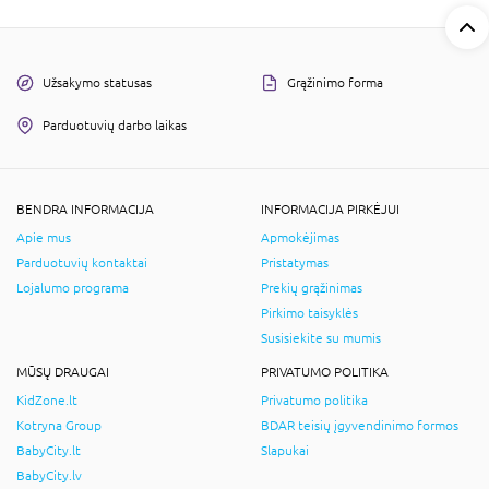
Užsakymo statusas
Grąžinimo forma
Parduotuvių darbo laikas
BENDRA INFORMACIJA
INFORMACIJA PIRKĖJUI
Apie mus
Apmokėjimas
Parduotuvių kontaktai
Pristatymas
Lojalumo programa
Prekių grąžinimas
Pirkimo taisyklės
Susisiekite su mumis
MŪSŲ DRAUGAI
PRIVATUMO POLITIKA
KidZone.lt
Privatumo politika
Kotryna Group
BDAR teisių įgyvendinimo formos
BabyCity.lt
Slapukai
BabyCity.lv