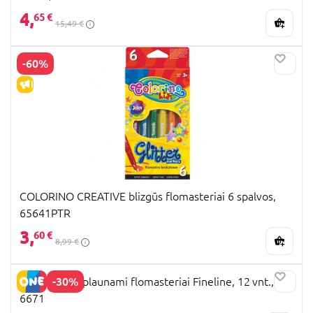
4,
65 €
15,49 €
-60%
IŠPARDAVIMAS
COLORINO CREATIVE blizgūs flomasteriai 6 spalvos,
65641PTR
3,
60 €
8,99 €
-30%
CRAYOLA nuplaunami flomasteriai Fineline, 12 vnt., 58-
6671