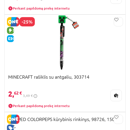
Perkant papildomą prekę internetu
-25%
NAUJA PREKĖ
E-KAINA
MINECRAFT rašiklis su antgaliu, 303714
2,
62 €
3,49 €
Perkant papildomą prekę internetu
MAPPED COLORPEPS kūrybinis rinkinys, 98726, 150
vnt.
GERA KAINA