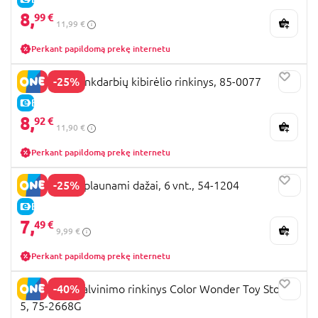
8,
99 €
11,99 €
Perkant papildomą prekę internetu
-25%
PEPPA PIG rankdarbių kibirėlio rinkinys, 85-0077
E-KAINA
8,
92 €
11,90 €
Perkant papildomą prekę internetu
-25%
CRAYOLA nuplaunami dažai, 6 vnt., 54-1204
E-KAINA
7,
49 €
9,99 €
Perkant papildomą prekę internetu
-40%
CRAYOLA spalvinimo rinkinys Color Wonder Toy Story
5, 75-2668G