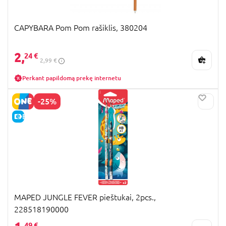
CAPYBARA Pom Pom rašiklis, 380204
2,
24 €
2,99 €
Perkant papildomą prekę internetu
-25%
E-KAINA
MAPED JUNGLE FEVER pieštukai, 2pcs.,
228518190000
49 €