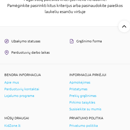
Pamėginkite pasirinkti kitus kriterijus arba pasinaudokite paieškos
laukeliu esančiu viršuje
Užsakymo statusas
Grąžinimo forma
Parduotuvių darbo laikas
BENDRA INFORMACIJA
INFORMACIJA PIRKĖJUI
Apie mus
Apmokėjimas
Parduotuvių kontaktai
Pristatymas
Lojalumo programa
Prekių grąžinimas
Pirkimo taisyklės
Susisiekite su mumis
MŪSŲ DRAUGAI
PRIVATUMO POLITIKA
KidZone.lt
Privatumo politika