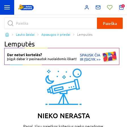
0
Paieška
Lauko žaislai
Apsaugos ir priedai
Lemputės
Lemputės
NIEKO NERASTA
Pagal Jūsų paieškos kriterijus nieko neradome.