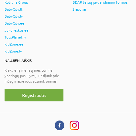
Kotryna Group
BDAR teisių įgyvendinimo formos
BabyCity.lt
Slapukai
BabyCity.lv
BabyCity.ee
Jukukeskus.ee
ToysPlanet.lv
KidZone.ee
KidZone.lv
NAUJIENLAIŠKIS
Kiekvieną mėnesį mes turime
ypatingų pasiūlymų! Prisijunk prie
mūsų ir apie juos sužinok pirmas!
Registruotis