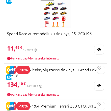
E-KAINA
Speed Race automodeliukų rinkinys, 2512C0196
11,
69 €
12,99 €
Perkant papildomą prekę internetu
-10%
HOT WHEELS lenktynių trasos rinkinys – Grand Prix,
JDY16
E-KAINA
134,
10 €
149,00 €
Perkant papildomą prekę internetu
-10%
HOT WHEELS 1:64 Premium Ferrari 250 GTO, JKF25