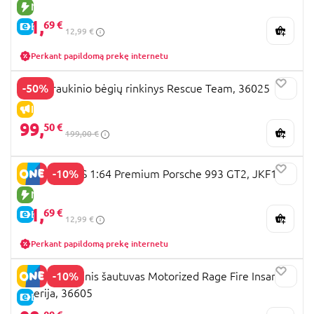
NAUJA PREKĖ
11,
69 €
E-KAINA
12,99 €
Perkant papildomą prekę internetu
-50%
BRIO traukinio bėgių rinkinys Rescue Team, 36025
IŠPARDAVIMAS
99,
50 €
199,00 €
-10%
HOT WHEELS 1:64 Premium Porsche 993 GT2, JKF16
NAUJA PREKĖ
11,
69 €
E-KAINA
12,99 €
Perkant papildomą prekę internetu
-10%
X-SHOT žaislinis šautuvas Motorized Rage Fire Insanity,
1 serija, 36605
E-KAINA