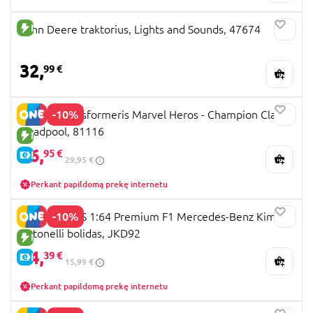
NAUJA PREKĖ
John Deere traktorius, Lights and Sounds, 47674
32,
99 €
-10%
Blokees transformeris Marvel Heros - Champion Class
Deadpool, 81116
NAUJA PREKĖ
26,
95 €
E-KAINA
29,95 €
Perkant papildomą prekę internetu
-10%
HOT WHEELS 1:64 Premium F1 Mercedes-Benz Kimi
Antonelli bolidas, JKD92
NAUJA PREKĖ
14,
39 €
E-KAINA
15,99 €
Perkant papildomą prekę internetu