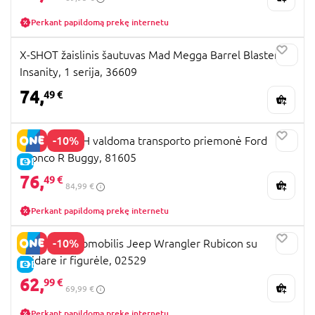
Perkant papildomą prekę internetu
X-SHOT žaislinis šautuvas Mad Megga Barrel Blaster
Insanity, 1 serija, 36609
74,
49 €
-10%
MAISTO TECH valdoma transporto priemonė Ford
Bronco R Buggy, 81605
E-KAINA
76,
49 €
84,99 €
Perkant papildomą prekę internetu
-10%
BRUDER automobilis Jeep Wrangler Rubicon su
baidare ir figurėle, 02529
E-KAINA
62,
99 €
69,99 €
Perkant papildomą prekę internetu