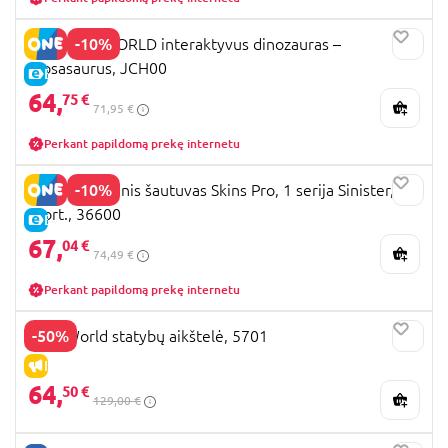
-10%
JURASSIC WORLD interaktyvus dinozauras –
Mosasaurus, JCH00
E-KAINA
64,
75 €
71,95 €
Perkant papildomą prekę internetu
-10%
X-SHOT žaislinis šautuvas Skins Pro, 1 serija Sinister,
asort., 36600
E-KAINA
67,
04 €
74,49 €
Perkant papildomą prekę internetu
-50%
SIKU World statybų aikštelė, 5701
IŠPARDAVIMAS
64,
50 €
129,00 €