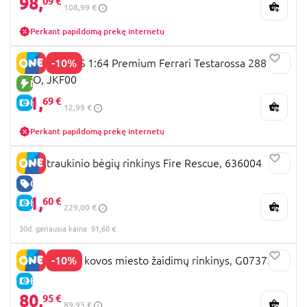
98,
09 €
108,99 €
Perkant papildomą prekę internetu
-10%
HOT WHEELS 1:64 Premium Ferrari Testarossa 288
GTO, JKF00
NAUJA PREKĖ
11,
69 €
E-KAINA
12,99 €
Perkant papildomą prekę internetu
BRIO traukinio bėgių rinkinys Fire Rescue, 636004
GERA KAINA
91,
60 €
E-KAINA
229,00 €
30d. geriausia kaina: 91,60 €
-10%
SPIDER-MAN kovos miesto žaidimų rinkinys, G07375L0
E-KAINA
80,
95 €
89,95 €