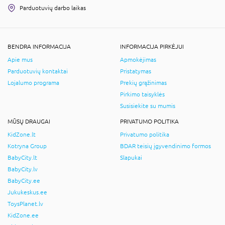
Parduotuvių darbo laikas
BENDRA INFORMACIJA
INFORMACIJA PIRKĖJUI
Apie mus
Apmokėjimas
Parduotuvių kontaktai
Pristatymas
Lojalumo programa
Prekių grąžinimas
Pirkimo taisyklės
Susisiekite su mumis
MŪSŲ DRAUGAI
PRIVATUMO POLITIKA
KidZone.lt
Privatumo politika
Kotryna Group
BDAR teisių įgyvendinimo formos
BabyCity.lt
Slapukai
BabyCity.lv
BabyCity.ee
Jukukeskus.ee
ToysPlanet.lv
KidZone.ee