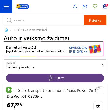
0
Paieška
AUTO ir veiksmo žaidimai
Auto ir veiksmo žaidimai
Rūšiuoti
Geriausi pasiūlymai
Filtras
NAUJA PREKĖ
John Deere transporto priemonė, Maxx Power 2in1
Dig Rig, X470273ML
67,
99 €