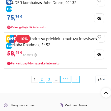
GERA KAINA
BRUDER kombainas John Deere, 02132
E-KAINA
75,
76 €
Kaina galioja tik internetu
-10%
BRUDER traktorius su priekiniu krautuvu ir savivarte
priekaba Roadmax, 3452
E-KAINA
58,
49 €
64,99 €
Perkant papildomą prekę internetu
1
2
3
...
114
→
24
Užsakymo statusas
Grąžinimo forma