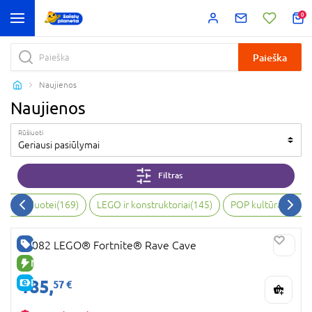
0
Paieška
Naujienos
Naujienos
Rūšiuoti
Geriausi pasiūlymai
Filtras
bai, vaizduotei
(
169
)
LEGO ir konstruktoriai
(
145
)
POP kultūra ir kol
GERA KAINA
77082 LEGO® Fortnite® Rave Cave
NAUJA PREKĖ
185,
E-KAINA
57 €