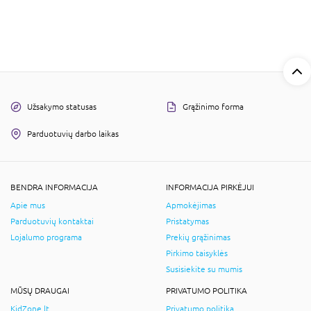
Užsakymo statusas
Grąžinimo forma
Parduotuvių darbo laikas
BENDRA INFORMACIJA
INFORMACIJA PIRKĖJUI
Apie mus
Apmokėjimas
Parduotuvių kontaktai
Pristatymas
Lojalumo programa
Prekių grąžinimas
Pirkimo taisyklės
Susisiekite su mumis
MŪSŲ DRAUGAI
PRIVATUMO POLITIKA
KidZone.lt
Privatumo politika