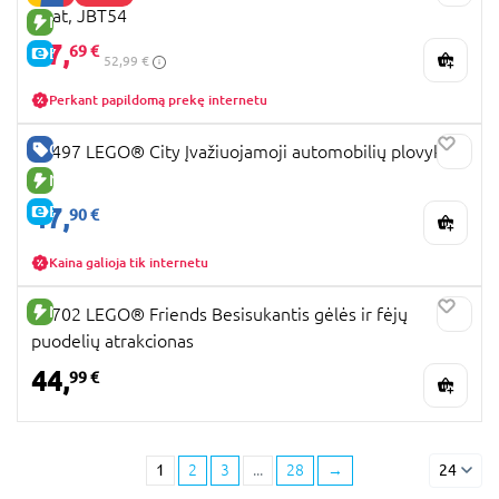
Boat, JBT54
NAUJA PREKĖ
47,
69 €
E-KAINA
52,99 €
Perkant papildomą prekę internetu
GERA KAINA
60497 LEGO® City Įvažiuojamoji automobilių plovykla
NAUJA PREKĖ
47,
E-KAINA
90 €
Kaina galioja tik internetu
NAUJA PREKĖ
42702 LEGO® Friends Besisukantis gėlės ir fėjų
puodelių atrakcionas
44,
99 €
1
2
3
...
28
→
24