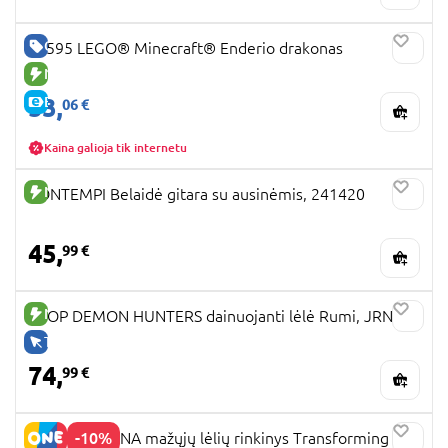
GERA KAINA
21595 LEGO® Minecraft® Enderio drakonas
NAUJA PREKĖ
53,
E-KAINA
06 €
Kaina galioja tik internetu
NAUJA PREKĖ
BONTEMPI Belaidė gitara su ausinėmis, 241420
45,
99 €
NAUJA PREKĖ
KPOP DEMON HUNTERS dainuojanti lėlė Rumi, JRN40
TIK INTERNETU
74,
99 €
-10%
DISNEY MOANA mažųjų lėlių rinkinys Transforming