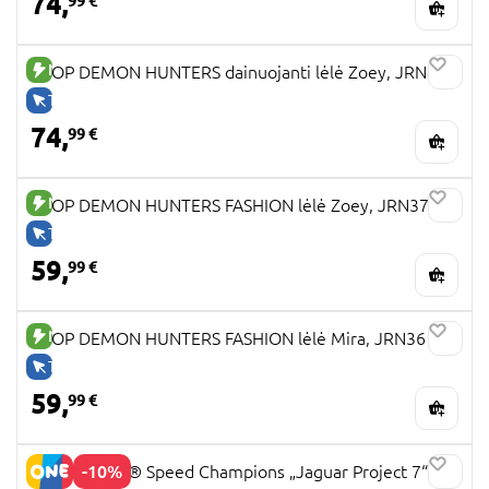
74,
99 €
NAUJA PREKĖ
KPOP DEMON HUNTERS dainuojanti lėlė Zoey, JRN42
TIK INTERNETU
74,
99 €
NAUJA PREKĖ
KPOP DEMON HUNTERS FASHION lėlė Zoey, JRN37
TIK INTERNETU
59,
99 €
NAUJA PREKĖ
KPOP DEMON HUNTERS FASHION lėlė Mira, JRN36
TIK INTERNETU
59,
99 €
-10%
77264 LEGO® Speed Champions „Jaguar Project 7“ ir