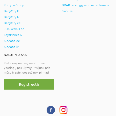
Kotryna Group
BDAR teisių įgyvendinimo formos
BabyCity.lt
Slapukai
BabyCity.lv
BabyCity.ee
Jukukeskus.ee
ToysPlanet.lv
KidZone.ee
KidZone.lv
NAUJIENLAIŠKIS
Kiekvieną mėnesį mes turime
ypatingų pasiūlymų! Prisijunk prie
mūsų ir apie juos sužinok pirmas!
Registruotis