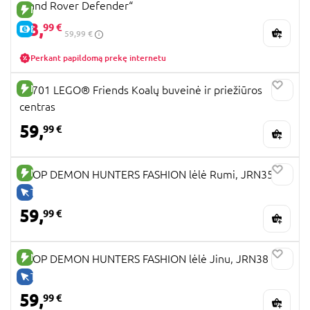
„Land Rover Defender“
NAUJA PREKĖ
53,
99 €
E-KAINA
59,99 €
Perkant papildomą prekę internetu
NAUJA PREKĖ
42701 LEGO® Friends Koalų buveinė ir priežiūros
centras
59,
99 €
NAUJA PREKĖ
KPOP DEMON HUNTERS FASHION lėlė Rumi, JRN35
TIK INTERNETU
59,
99 €
NAUJA PREKĖ
KPOP DEMON HUNTERS FASHION lėlė Jinu, JRN38
TIK INTERNETU
59,
99 €