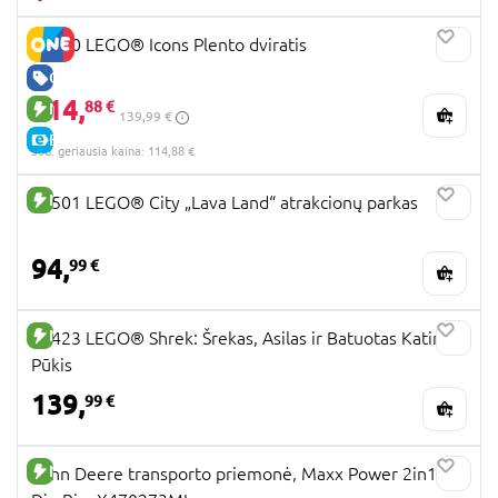
11380 LEGO® Icons Plento dviratis
GERA KAINA
114,
88 €
NAUJA PREKĖ
139,99 €
E-KAINA
30d. geriausia kaina: 114,88 €
NAUJA PREKĖ
60501 LEGO® City „Lava Land“ atrakcionų parkas
94,
99 €
NAUJA PREKĖ
72423 LEGO® Shrek: Šrekas, Asilas ir Batuotas Katinas
Pūkis
139,
99 €
NAUJA PREKĖ
John Deere transporto priemonė, Maxx Power 2in1