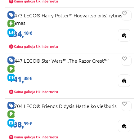
Kaina galioja tik internetu
GERA KAINA
76473 LEGO® Harry Potter™ Hogvartso pilis: rytinis
sparnas
NAUJA PREKĖ
234,
E-KAINA
18 €
Kaina galioja tik internetu
GERA KAINA
75447 LEGO® Star Wars™ „The Razor Crest™“
NAUJA PREKĖ
141,
E-KAINA
38 €
Kaina galioja tik internetu
GERA KAINA
42704 LEGO® Friends Didysis Hartleiko viešbutis
NAUJA PREKĖ
138,
E-KAINA
59 €
Kaina galioja tik internetu