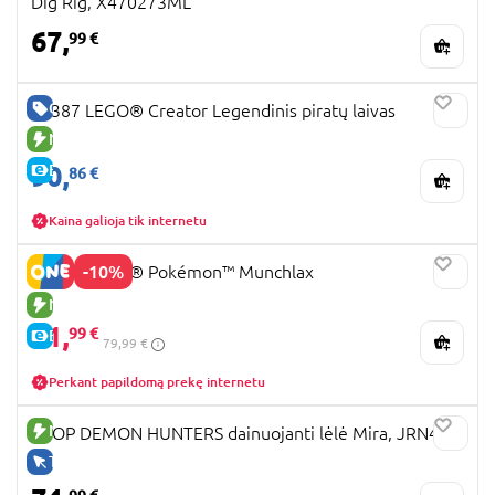
Dig Rig, X470273ML
67,
99 €
GERA KAINA
31387 LEGO® Creator Legendinis piratų laivas
NAUJA PREKĖ
90,
E-KAINA
86 €
Kaina galioja tik internetu
-10%
72150 LEGO® Pokémon™ Munchlax
NAUJA PREKĖ
71,
99 €
E-KAINA
79,99 €
Perkant papildomą prekę internetu
NAUJA PREKĖ
KPOP DEMON HUNTERS dainuojanti lėlė Mira, JRN41
TIK INTERNETU