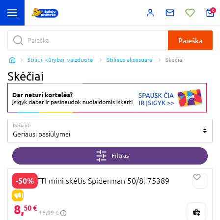
0
Paieška
Stiliui, kūrybai, vaizduotei
Stiliaus aksesuarai
Skėčiai
Skėčiai
Rūšiuoti
Geriausi pasiūlymai
Filtras
-50%
PERLETTI mini skėtis Spiderman 50/8, 75389
IŠPARDAVIMAS
8,
50 €
16,99 €