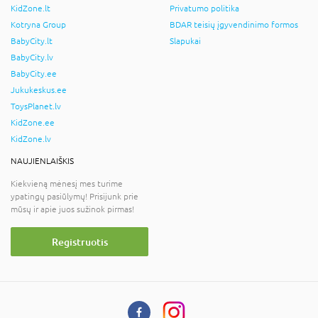
KidZone.lt
Privatumo politika
Kotryna Group
BDAR teisių įgyvendinimo formos
BabyCity.lt
Slapukai
BabyCity.lv
BabyCity.ee
Jukukeskus.ee
ToysPlanet.lv
KidZone.ee
KidZone.lv
NAUJIENLAIŠKIS
Kiekvieną mėnesį mes turime
ypatingų pasiūlymų! Prisijunk prie
mūsų ir apie juos sužinok pirmas!
Registruotis