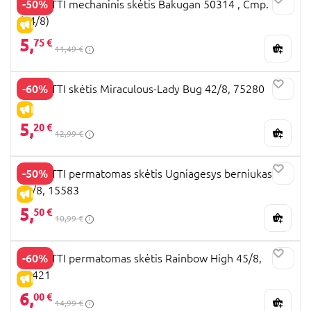
-50%
PERLETTI mechaninis skėtis Bakugan 50314 , Cmp.
(54/8)
IŠPARDAVIMAS
5,
75 €
11,49 €
-60%
PERLETTI skėtis Miraculous-Lady Bug 42/8, 75280
IŠPARDAVIMAS
5,
20 €
12,99 €
-50%
PERLETTI permatomas skėtis Ugniagesys berniukas
42/8, 15583
IŠPARDAVIMAS
5,
50 €
10,99 €
-60%
PERLETTI permatomas skėtis Rainbow High 45/8,
75421
IŠPARDAVIMAS
6,
00 €
14,99 €