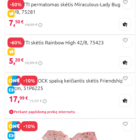
-50%
PERLETTI permatomas skėtis Miraculous-Lady Bug
45/8, 75281
IŠPARDAVIMAS
7,
50 €
14,99 €
-60%
PERLETTI skėtis Rainbow High 42/8, 75423
IŠPARDAVIMAS
5,
20 €
12,99 €
-10%
FLOSS AND ROCK spalvą keičiantis skėtis Friendship,
80cm, 51P6225
E-KAINA
17,
99 €
19,99 €
Perkant papildomą prekę internetu
-10%
E-KAINA