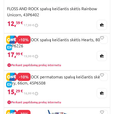
FLOSS AND ROCK spalvą keičiantis skėtis Rainbow
Unicorn, 43P6402
12,
59 €
17,99 €
-10%
FLOSS AND ROCK spalvą keičiantis skėtis Hearts, 80cm,
51P6226
E-KAINA
17,
99 €
19,99 €
Perkant papildomą prekę internetu
-10%
FLOSS AND ROCK permatomas spalvą keičiantis skėtis
Fairy, 66cm, 45P6508
E-KAINA
15,
29 €
16,99 €
Perkant papildomą prekę internetu
-30%