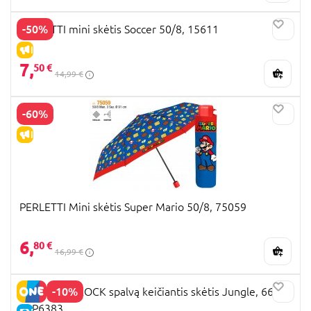
-50%
PERLETTI mini skėtis Soccer 50/8, 15611
IŠPARDAVIMAS
7,
50 €
14,99 €
-60%
IŠPARDAVIMAS
PERLETTI Mini skėtis Super Mario 50/8, 75059
6,
80 €
16,99 €
-10%
FLOSS AND ROCK spalvą keičiantis skėtis Jungle, 66cm,
52P6383