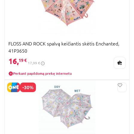
FLOSS AND ROCK spalvą keičiantis skėtis Enchanted,
41P3650
16,
19 €
17,99 €
Perkant papildomą prekę internetu
-30%