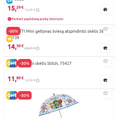
E-KAINA
15,
29 €
16,99 €
Perkant papildomą prekę internetu
-50%
PERLETTI Mini geltonas šviesą atspindintis skėtis 58/8,
21739
IŠPARDAVIMAS
14,
50 €
28,99 €
-30%
PERLETTI Mini skėtis Stitch, 75427
11,
89 €
16,99 €
-30%