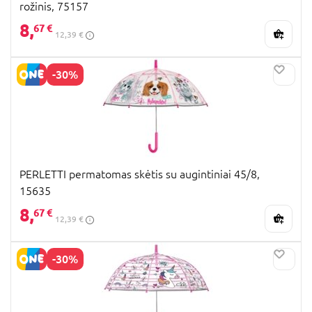
rožinis, 75157
8,
67 €
12,39 €
-30%
PERLETTI permatomas skėtis su augintiniai 45/8,
15635
8,
67 €
12,39 €
-30%